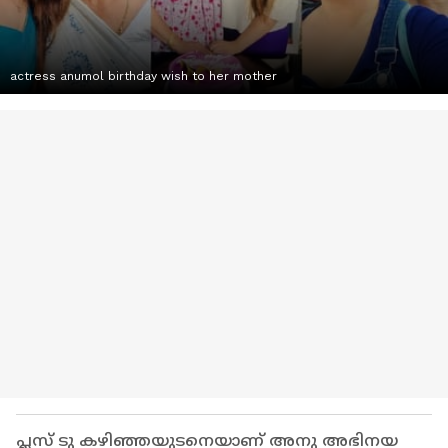
actress anumol birthday wish to her mother
പ്ലസ് ടു കഴിഞ്ഞയുടനെയാണ് അനു അഭിനയ