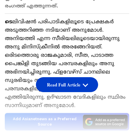
രംഗത്ത് എത്തുന്നത്.
ടെ
ലിവിഷൻ പരിപാടികളിലൂടെ പ്രേക്ഷകർ
അടുത്തറിഞ്ഞ നടിയാണ് അനുമോൾ.
അനിയത്തി എന്ന സീരിയലിലൂടെയായിരുന്നു
അനു മിനിസ്‌ക്രീനില്‍ അരങ്ങേറിയത്.
ഒരിടത്തൊരു രാജകുമാരി, സീത, പാടാത്ത
പൈങ്കിളി തുടങ്ങിയ പരമ്പരകളിലും അനു
അഭിനയിച്ചിരുന്നു. ഫ്‌ളവേഴ്‌സ് ചാനലിലെ
സുരഭിയും സുഹാനിയും പോലുള്ള
Read Full Article
പരമ്പരകളിലൂടേയും അനുമോള്‍
എത്തിയിരുന്നു. ഉദ്ഘാടന വേദികളിലും സ്ഥിരം
സാന്നിധ്യമാണ് അനുമോള്‍.
Add Asianetnews as a Preferred
Source