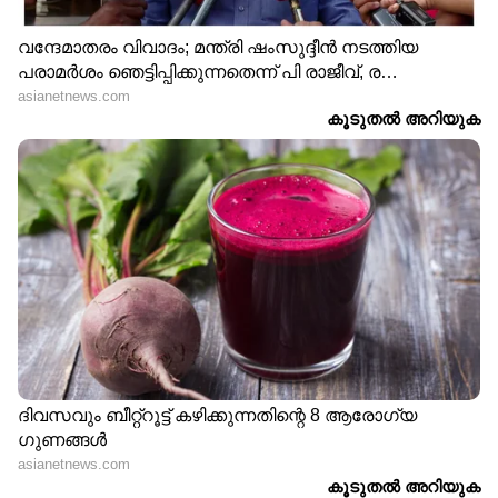
'അമ്മ വിളി' പ്രശ്നം; മാപ്പ്
അന്നയാൾ ബ്ലേഡ് കൊണ്ട്
പറയാൻ തയ്യാറെന്ന് ദിയ
കീറി ! ചിലർ കടിക്കും,
കൃഷ്ണ, പക്ഷേ ആ ഒരു
മാന്തും, ഒരിക്കലും മറക്കില്ല
കാര്യത്തിൽ മാത്രം
ഞാൻ; 25 വർഷത്തെ
അനുഭവവുമായി രഞ്ജിനി
ഹരിദാസ്
ഓ​ഗസ്റ്റിൽ നിമിഷ്
'4-ാം വയസിൽ ലൈം​
രവിയുമായി വിവാഹം ?
ഗികാതിക്രമം, 18ൽ
അച്ഛന്റെ
വിവാഹം, ഭർത്താവിന്