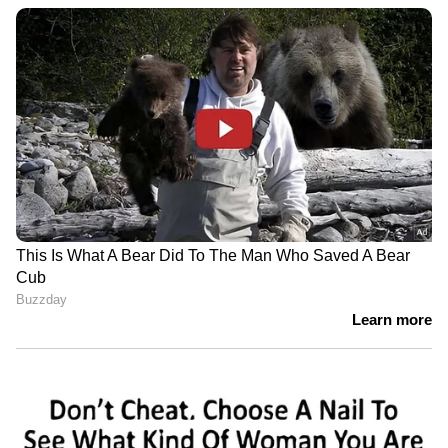
തുറന്നുപറച്ചിലിനെ കുറിച്ച്
പരസ്ത്രീ ബന്ധം, ​ഗർഭം
അഹാന കൃഷ്ണ
അലസി'; കുടുംബം
തകർത്തവൾ വിളികളോട്
കെനീഷ
LATEST VIDEOS
അര്‍ജുൻ ആയങ്കിയെ ഉടൻ
കൂത്തുപറമ്പ്‌ മജിസ്ട്രേറ്റിന്റെ
വസതിയിൽ എത്തിക്കും