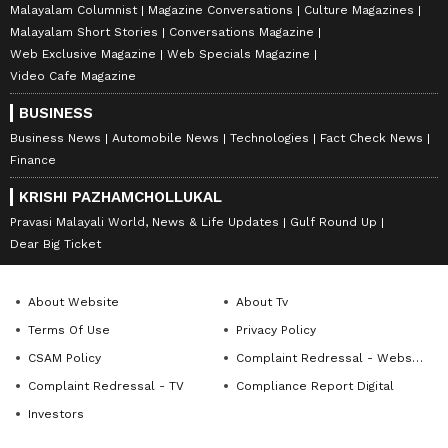
Malayalam Columnist
Magazine Conversations
Culture Magazines
Malayalam Short Stories
Conversations Magazine
Web Exclusive Magazine
Web Specials Magazine
Video Cafe Magazine
BUSINESS
Business News
Automobile News
Technologies
Fact Check News
Finance
KRISHI PAZHAMCHOLLUKAL
Pravasi Malayali World, News & Life Updates
Gulf Round Up
Dear Big Ticket
About Website
About Tv
Terms Of Use
Privacy Policy
CSAM Policy
Complaint Redressal - Website
Complaint Redressal - TV
Compliance Report Digital
Investors