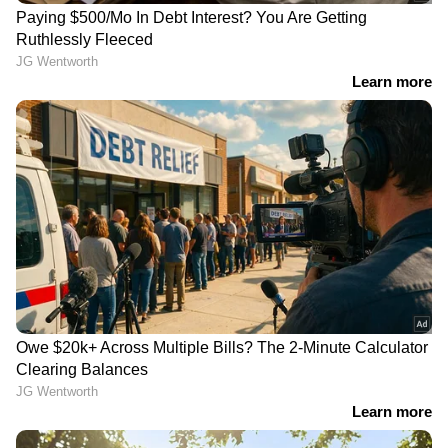
സ്റ്റീഫൻ നെടുമ്പള്ളിയെയും
മൈക്കിളപ്പനെയും വീഴ്ത്തി ആ ചിത്രം;
'ടർബോ'യെ കടത്തിവെട്ടി ​ഗുരുവായൂരമ്പല
നടയിൽ
പ്ലസ് ടു കഴിഞ്ഞയുടനെയാണ് ഞാന്‍ അഭിനയ
മേഖലയിലേക്ക് വരുന്നത്. ആദ്യം കിട്ടിയത്