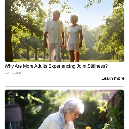
ആയിരം രൂപയാണ്. അത് എല്ലാവര്‍ക്കും
വീതിച്ചു കൊടുത്തു. രണ്ടാമത്തെ വര്‍ക്കില്‍ 1500
രൂപ കിട്ടി. പിന്നെ മൂവായിരം. നാലായിരം.
അങ്ങനെ കൂടി വന്നു. പണം അമ്മയ്ക്ക്
കൊടുക്കാന്‍ തുടങ്ങി. അമ്മ അത് ബാങ്ക്
അക്കൗണ്ടിലിടും. അമ്മയാണ് എന്റെ
കരുത്തെന്നും അനു പറഞ്ഞിരുന്നു. കരിയറില്‍
നില്‍ക്കുന്ന സമയത്ത് തന്നെ പണം
സമ്പാദിക്കണം. അതായിരുന്നു ലക്ഷ്യം. ഇപ്പോള്‍
വീടുണ്ട്. സ്ഥലവും കാറും വാങ്ങി.
കുടുംബത്തിന് വേണ്ടിയാണ് ഞാന്‍
ജീവിക്കുന്നത് എന്നാണ് അനുമോള്‍ പറയുന്നത്.
ഏഷ്യാനെറ്റ് ന്യൂസ് വാർത്തകൾ തത്സമയം
അറിയാം..