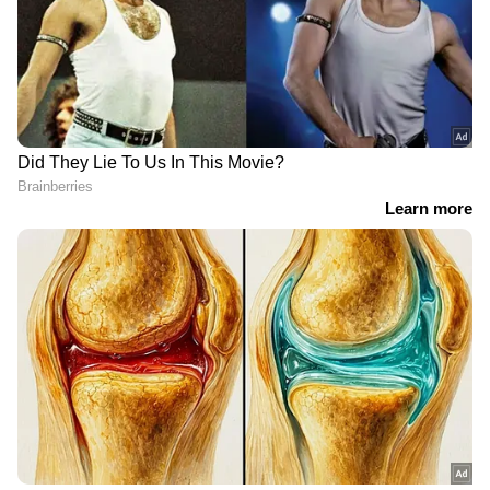
RECOMMENDED STORIES
'അമ്മ വിളി' പ്രശ്നം; മാപ്പ്
അന്നയാൾ ബ്ലേഡ് കൊണ്ട്
പറയാൻ തയ്യാറെന്ന് ദിയ
കീറി ! ചിലർ കടിക്കും,
കൃഷ്ണ, പക്ഷേ ആ ഒരു
മാന്തും, ഒരിക്കലും മറക്കില്ല
കാര്യത്തിൽ മാത്രം
ഞാൻ; 25 വർഷത്തെ
അനുഭവവുമായി രഞ്ജിനി
ഹരിദാസ്