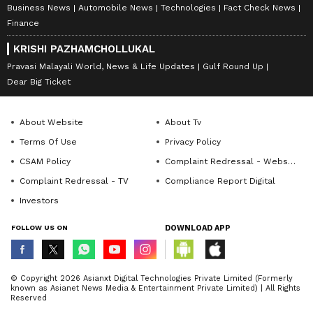
Business News
Automobile News
Technologies
Fact Check News
Finance
KRISHI PAZHAMCHOLLUKAL
Pravasi Malayali World, News & Life Updates
Gulf Round Up
Dear Big Ticket
About Website
About Tv
Terms Of Use
Privacy Policy
CSAM Policy
Complaint Redressal - Website
Complaint Redressal - TV
Compliance Report Digital
Investors
FOLLOW US ON
DOWNLOAD APP
© Copyright 2026 Asianxt Digital Technologies Private Limited (Formerly
known as Asianet News Media & Entertainment Private Limited) | All Rights
Reserved