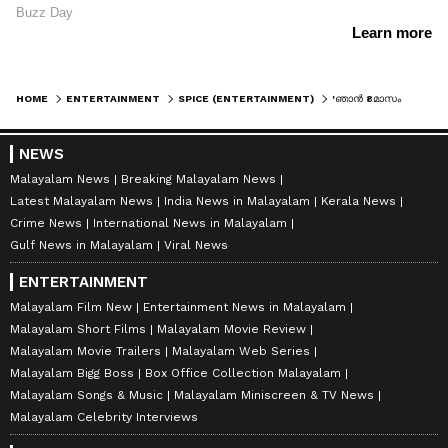
HOME
ENTERTAINMENT
SPICE (ENTERTAINMENT)
'ഞാൻ 8മാസം ​ഗർഭിണി, കാറിനകത്തേക്ക് വേള്ളം, റോഡും പുഴയുമെല്ലാം ഒരുപോലെ'; അപകടത്തെ കുറിച്ച് ബീന ആൻറണി
NEWS
Malayalam News
Breaking Malayalam News
Latest Malayalam News
India News in Malayalam
Kerala News
Crime News
International News in Malayalam
Gulf News in Malayalam
Viral News
ENTERTAINMENT
Malayalam Film New
Entertainment News in Malayalam
Malayalam Short Films
Malayalam Movie Review
Malayalam Movie Trailers
Malayalam Web Series
Malayalam Bigg Boss
Box Office Collection Malayalam
Malayalam Songs & Music
Malayalam Miniscreen & TV News
Malayalam Celebrity Interviews