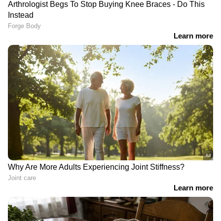
ഓ​ഗസ്റ്റിൽ നിമിഷ്
'4-ാം വയസിൽ ലൈം​
രവിയുമായി വിവാഹം ?
ഗികാതിക്രമം, 18ൽ
അച്ഛന്റെ
വിവാഹം, ഭർത്താവിന്
തുറന്നുപറച്ചിലിനെ കുറിച്ച്
പരസ്ത്രീ ബന്ധം, ​ഗർഭം
അഹാന കൃഷ്ണ
അലസി'; കുടുംബം
തകർത്തവൾ വിളികളോട്
കെനീഷ
താന്‍ പ്രാര്‍ത്ഥിച്ചു കൊണ്ടേ
അതിനകത്തിരുന്നുവെന്നും ബീന ആന്റണി