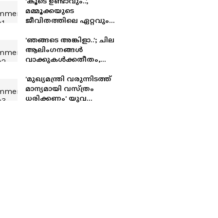
'കൂടെ ഉണ്ടാവും..',
മമ്മൂക്കയുടെ
ജീവിതത്തിലെ ഏറ്റവും
വലിയ ഭാഗ്യം, അതവർ
തന്നെയാണ്'- വൈറൽ
'ഞങ്ങടെ അങ്കിളാ..'; ചില
ആലിം​ഗനങ്ങൾ
വാക്കുകൾക്കതീതം,
നിഷ്കളങ്ക സ്നേഹത്തിൽ
കണ്ണുനിറഞ്ഞ് ചാക്കോച്ചൻ
'മുഖ്യമന്ത്രി വരുന്നിടത്ത്
മാന്യമായി വസ്ത്രം
ധരിക്കണം' യുവ
നടിക്കെതിരെ തെസ്നി
ഖാൻ, '100% കറക്റ്റ്' എന്ന്
കമന്റുകൾ