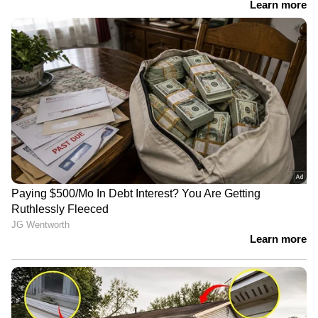
ചെയ്തത. പരീക്ഷണ ചിത്രം കൂടിയായ
ഭ്രമയുഗം ബോക്സ് ഓഫീസില്‍ മികച്ച പ്രകടനം
കാഴ്ചവച്ചു. ഒടുവില്‍ 50 കോടി ക്ലബ്ബിലും
ഭ്രമയുഗം ഇടംപിടിച്ചിരുന്നു.
ആദ്യപടം 79 കോടി ! മഞ്ഞുമ്മൽ ഔട്ട്, ഇന്‍
ആയി മറ്റ് 2 സിനിമകൾ; പിന്തള്ളപ്പെട്ട്
ഭ്രമയു​ഗം, ആദ്യ 10ൽ 'വാലിബനും'