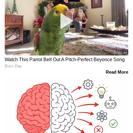
'ഒരു കുട്ടിയുടെ അമ്മയായ
'കൂടെ ഉണ്ടാവും..',
കല്യാണി'; വൈറലായി
മമ്മൂക്കയുടെ
സൗഭാഗ്യയുടെ 'കല്യാണി'
ജീവിതത്തിലെ ഏറ്റവും
വേർഷൻ
വലിയ ഭാഗ്യം, അതവർ
തന്നെയാണ്'- വൈറൽ