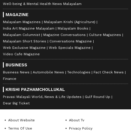
Well-being & Mental Health News Malayalam
MAGAZINE
Malayalam Magazines
Malayalam Krishi (Agriculture)
India Art Magazine Malayalam
Malayalam Books
Malayalam Columnist
Magazine Conversations
Culture Magazines
Malayalam Short Stories
Conversations Magazine
Web Exclusive Magazine
Web Specials Magazine
Video Cafe Magazine
BUSINESS
Business News
Automobile News
Technologies
Fact Check News
Finance
KRISHI PAZHAMCHOLLUKAL
Pravasi Malayali World, News & Life Updates
Gulf Round Up
Dear Big Ticket
About Website
About Tv
Terms Of Use
Privacy Policy