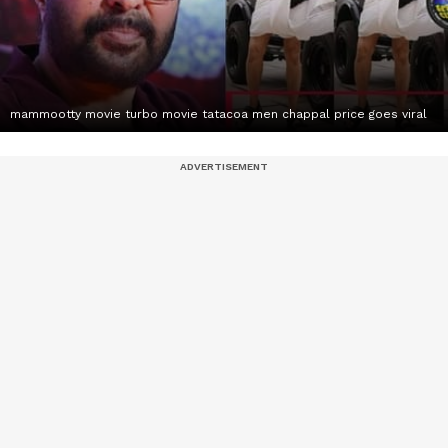
mammootty movie turbo movie tatacoa men chappal price goes viral