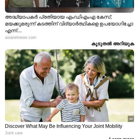
നെയ്മറില്ലാത്ത ലോകകപ്പിന് ആരാധകര്‍
മാനസികമായി തയാറെടുക്കുക പോലും
ചെയ്തിരുന്നു. കാരണം സാന്റോസിലെ
നെയ്മറിന്റെ ദിനങ്ങള്‍ അത്ര
ശോഭനമായിരുന്നില്ല. സഹതാരങ്ങള്‍ നെയ്മറിന്
പന്ത് പോലും കൈമാറാൻ തയാറാകാതിരുന്ന
എത്രയോ സന്ദര്‍ഭങ്ങള്‍ ഈ സീസണില്‍ തന്നെ
കണ്ടു. കരഞ്ഞുകൊണ്ട് നിരാശപ്പെടുന്ന
നെയ്മര്‍ മൈതാനത്തെ സ്ഥിരം കാഴ്ചയായി.
ഏറ്റവും ഒടുവിലായി സംഭവിച്ച സബ്സ്റ്റിറ്റ്യൂഷൻ
വിവാദം പോലും. അതും ലോകകപ്പിനുള്ള
സംഘത്തെ പ്രഖ്യാപിക്കുന്നതിന്റെ തൊട്ട്
മുൻപുള്ള ദിവസം. ലീഗില്‍ തകര്‍ന്നടിയുന്ന
സാന്റോസിനെ രക്ഷിക്കാനും കഴിയാതെ പോയി
നെയ്മറിന്.