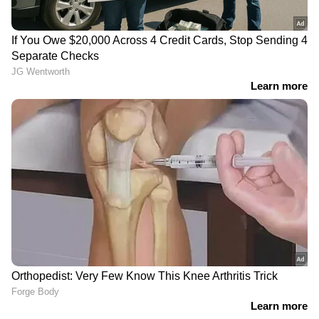
താരം ജുവാൻ കാമിലോയുടെ കാല്‍മുട്ട്
ബ്രസീലുകാരുടെ സ്വപ്നത്തെ
തകര്‍ത്തെറിയുകയായിരുന്നല്ലോ. ശേഷം, ആ
രാജ്യത്തെ മുഴുവൻ മരണമൂകതയിലേക്ക്
ജര്‍മനി തള്ളിവിടുമ്പോള്‍ കാഴ്ചക്കാരൻ
ആയിരിക്കാൻ മാത്രമായിരുന്നു നെയ്മറിന്
സാധിച്ചത്.
പരിക്കിനെ ക്ഷണിച്ചുവരുത്തുന്ന ഡ്രിബിളിങ്ങ്
ശൈലി, അതായിരുന്നു നെയ്മറിന് എക്കാലവും
തിരിച്ചടിയായത്. ഫുട്ബോള്‍ പണ്ഡിറ്റുകള്‍ക്കും
മറിച്ചൊരു അഭിപ്രായമുണ്ടായിരുന്നില്ല. ഒപ്പം,
ജീവിതശൈലി അയാളിലെ പ്രതിഭയുടെ
വളര്‍ച്ചയ്ക്ക് വിലങ്ങിട്ടു. പക്ഷേ, കാല്‍പ്പന്തില്‍
കവിതയെഴുതുന്ന നെയ്മറിന്റെ വൈഭവം