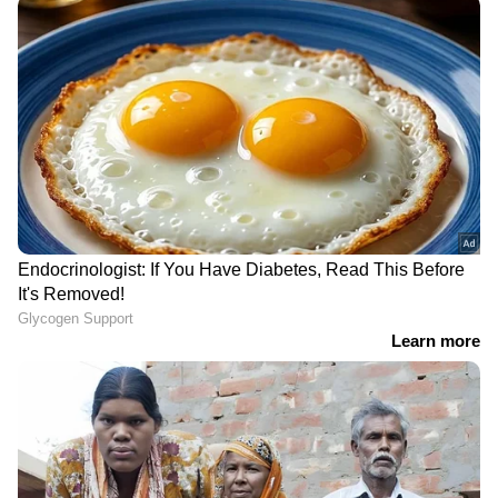
DOWNLOAD APP
Related Articles
ഐപിഎല്‍ 2026: മൂന്ന് സ്ഥാനം, ഏഴ്
ടീമുകള്‍; ഐപിഎല്‍ ക്ലൈമാക്‌സിലേക്ക്,
പ്ലേ ഓഫ് ആര് നേടും?