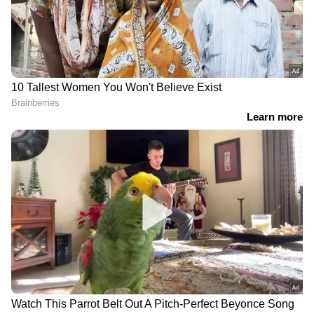
ഐപിഎല്‍ 2026: ധോണിയേയും
കോലിയേയും പിടിച്ചുകെട്ടിയവൻ,
ഐപിഎല്ലിലെ ഇതിഹാസം നരെയ്‌നോ?
RECOMMENDED STORIES