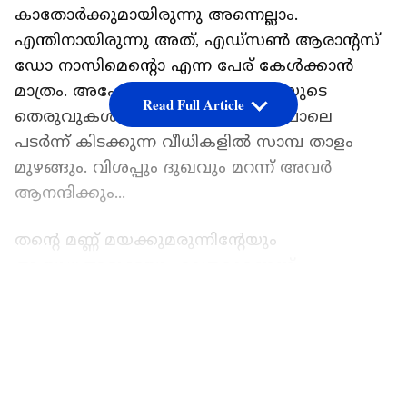
കാതോര്‍ക്കുമായിരുന്നു അന്നെല്ലാം.
എന്തിനായിരുന്നു അത്, എഡ്‌സണ്‍ ആരാന്റസ്
ഡോ നാസിമെന്റൊ എന്ന പേര് കേള്‍ക്കാൻ
മാത്രം. അപ്പോള്‍ സാവോ പോളോയുടെ
Read Full Article
തെരുവുകള്‍ ഉണരും, വേരുകള്‍ പോലെ
പടര്‍ന്ന് കിടക്കുന്ന വീധികളില്‍ സാമ്പ താളം
മുഴങ്ങും. വിശപ്പും ദുഖവും മറന്ന് അവര്‍
ആനന്ദിക്കും...
തന്റെ മണ്ണ് മയക്കുമരുന്നിന്റേയും
ആയുധങ്ങളുടേയും മാത്രമാണെന്ന്
തെറ്റിദ്ധരിക്കപ്പെട്ട ലോകത്തിന് മുൻപില്‍
LATEST VIDEOS
അയാള്‍ പന്തുകൊണ്ടൊരു വിപ്ലവം തീര്‍ത്തു,
ജിംഗ. അതായിരുന്നു ലഹരി. വിശ്വവേദിയില്‍
കാനറികളുടെ ചിറകടികള്‍ പലകുറി
മുഴങ്ങിയപ്പോള്‍ അയാളോരു രാജാവായി,