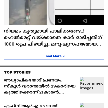
നിയമം കൃത്യമായി പാലിക്കണ്ടേ..!
ഹെൽമെറ്റ് വയ്ക്കാതെ കാർ ഓടിച്ചതിന്
1000 രൂപ പിഴയിട്ടു, മനുഷ്യസഹജമായ
പിഴവെവ്വ് ഡിസിപി
Load More
TOP STORIES
അധ്യാപികയോട് പ്രണയം,
സ്കൂൾ വരാന്തയിൽ 29കാരിയെ
കുത്തിക്കൊന്ന് 21കാരൻ,
ആക്രമിച്ചത് 30 സെക്കന്റിൽ 34
തവണ
എഫ്സിആർഎ ഭേദഗതി