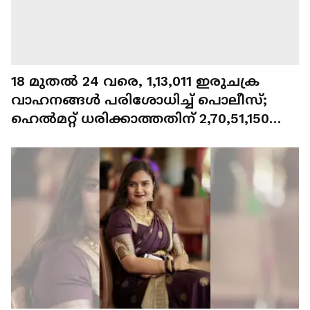
18 മുതൽ 24 വരെ, 1,13,011 ഇരുചക്ര
വാഹനങ്ങൾ പരിശോധിച്ച് പൊലീസ്;
ഹെൽമറ്റ് ധരിക്കാത്തതിന് 2,70,51,150
രൂപ പിഴ ഈടാക്കി