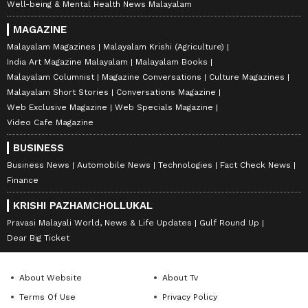
Well-being & Mental Health News Malayalam
MAGAZINE
Malayalam Magazines
Malayalam Krishi (Agriculture)
India Art Magazine Malayalam
Malayalam Books
Malayalam Columnist
Magazine Conversations
Culture Magazines
Malayalam Short Stories
Conversations Magazine
Web Exclusive Magazine
Web Specials Magazine
Video Cafe Magazine
BUSINESS
Business News
Automobile News
Technologies
Fact Check News
Finance
KRISHI PAZHAMCHOLLUKAL
Pravasi Malayali World, News & Life Updates
Gulf Round Up
Dear Big Ticket
About Website
About Tv
Terms Of Use
Privacy Policy