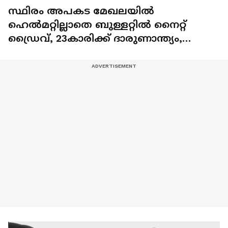
സ്ഥിരം അപകട മേഖലയിൽ
ഹെൽമറ്റില്ലാതെ ബുള്ളറ്റിൽ നൈറ്റ്
ഡ്രൈവ്, 23കാരിക്ക് ദാരുണാന്ത്യം,
കൂട്ടുകാരിക്ക് ഗുരുതര പരിക്ക്