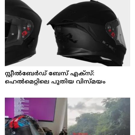
സ്റ്റീൽബേർഡ് ബേസ് എക്സ്:
ഹെൽമെറ്റിലെ പുതിയ വിസ്മയം