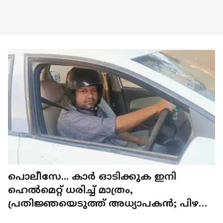
പൊലീസേ... കാര്‍ ഓടിക്കുക ഇനി
ഹെൽമെറ്റ് ധരിച്ച് മാത്രം,
പ്രതിജ്ഞയെടുത്ത് അധ്യാപകൻ; പിഴ
ചുമത്തിയതിനെതിരെ പ്രതിഷേധം