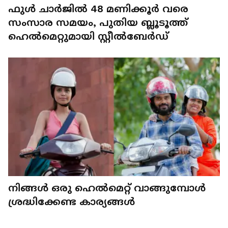
ഫുൾ ചാർജിൽ 48 മണിക്കൂർ വരെ
സംസാര സമയം, പുതിയ ബ്ലൂടൂത്ത്
ഹെൽമെറ്റുമായി സ്റ്റീൽബേർഡ്
നിങ്ങൾ ഒരു ഹെൽമെറ്റ് വാങ്ങുമ്പോൾ
ശ്രദ്ധിക്കേണ്ട കാര്യങ്ങൾ