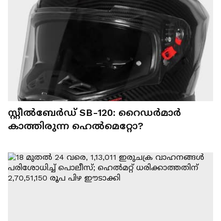
സ്റ്റീൽബേർഡ് SB-120: റൈഡർമാർ
കാത്തിരുന്ന ഹെൽമെറ്റോ?