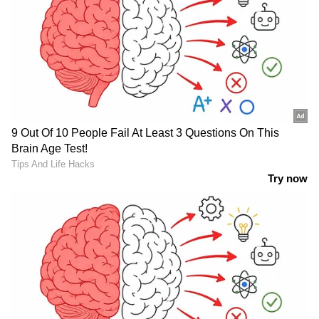
ALSO READ : സീസണ്‍ 5 ലെ ആദ്യ
ക്യാപ്റ്റന്‍സി മത്സരത്തിലേക്ക് ഈ രണ്ട്
മത്സരാര്‍ഥികള്‍; പ്രഖ്യാപിച്ച് ബിഗ് ബോസ്
LATEST VIDEOS
ജലനിരപ്പ് കുറഞ്ഞെങ്കിലും ദുരിതം
ഒഴിയാതെ കുട്ടനാട്ടുകാര്‍; വെള്ളം
ഇറങ്ങാൻ ഇനിയും സമയമെടുക്കും
News@1PM | ഒരുമണി വാർത്ത
വിശദമായി | 08 August 2026