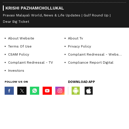
KRISHI PAZHAMCHOLLUKAL
Pravasi Malayali World, News & Life Updates
Gulf Round Up
Dear Big Ticket
About Website
About Tv
Terms Of Use
Privacy Policy
CSAM Policy
Complaint Redressal - Website
Complaint Redressal - TV
Compliance Report Digital
Investors
FOLLOW US ON
DOWNLOAD APP
© Copyright 2026 Asianxt Digital Technologies Private Limited (Formerly
known as Asianet News Media & Entertainment Private Limited) | All Rights
Reserved