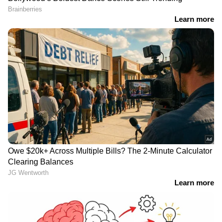
'പാപനാശം പടം
മ്യൂസിക്കല്‍ ഹൊറര്‍
നാപകമിറിക്കയില്ലേ..';
കോമഡിയുമായി ശ്രീനാഥ്
ജയറാം - ഉർവശി ചിത്രം
ഭാസിയും ടീമും; 'കറക്കം'
'പരിമള ആൻഡ് കോ'
ട്രെയിലർ എത്തി
ട്രെയിലർ പുറത്ത്
കുട്ടികളുടെ കഥയുമായി
അടി, ഇടി, പൊരിഞ്ഞ
'തിരക്കിനിടയില്‍
അടി; നേർക്കുനേർ
അല്‍പനേരം'; ട്രെയ്‍ലര്‍
ടൊവിനോയും ബേസിലും,
എത്തി
'അതിരടി' ട്രെയിലർ