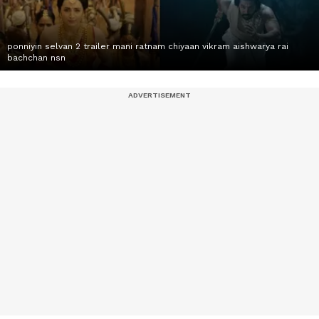
ponniyin selvan 2 trailer mani ratnam chiyaan vikram aishwarya rai
bachchan nsn