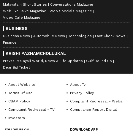
Malayalam Short Stories
Conversations Magazine
Web Exclusive Magazine
Web Specials Magazine
Video Cafe Magazine
BUSINESS
Business News
Automobile News
Technologies
Fact Check News
Finance
KRISHI PAZHAMCHOLLUKAL
Pravasi Malayali World, News & Life Updates
Gulf Round Up
Dear Big Ticket
About Website
About Tv
Terms Of Use
Privacy Policy
CSAM Policy
Complaint Redressal - Website
Complaint Redressal - TV
Compliance Report Digital
Investors
FOLLOW US ON
DOWNLOAD APP