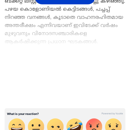
ബക്കറ്റ് ലിസ്റ്റിൽ മാതേരൻ ഇടംപിടിച്ചു കഴിഞ്ഞു.
പഴയ കൊളോണിയൽ കെട്ടിടങ്ങൾ, പച്ചപ്പ്
നിറഞ്ഞ വനങ്ങൾ, കൂടാതെ വാഹനരഹിതമായ
അന്തരീക്ഷം എന്നിവയാണ് ഇവിടേക്ക് വർഷം
മുഴുവനും വിനോദസഞ്ചാരികളെ
ആകർഷിക്കുന്ന പ്രധാന ഘടകങ്ങൾ.
ഇപ്പോൾ ഇതാ മാതേരനിലെ ടോയ് ട്രെയിൻ
LATEST VIDEOS
സർവീസ് പുനരാരംഭിച്ചിരിക്കുകയാണ്. കനത്ത
മഴയെ തുടർന്ന് അഞ്ച് മാസത്തോളം അടച്ചിട്ട
ശേഷമാണ് നേരൽ - മതേരൻ റൂട്ടിൽ ടോയ്
ട്രെയിൻ വീണ്ടും ഓടിത്തുടങ്ങിയിരിക്കുന്നത്.
പശ്ചിമഘട്ടത്തിന്‍റെ മനോഹരമായ
കാഴ്ചകളാണ് ഈ യാത്രയിൽ സഞ്ചാരികളെ
കാത്തിരിക്കുന്നത്. 21 കിലോമീറ്റർ ദൂരമുള്ള ഈ
റൂട്ടിലെ യാത്ര സുരക്ഷാ കാരണങ്ങളാൽ എല്ലാ
വർഷവും മഴക്കാലത്ത് നിർത്തിവെക്കാറുണ്ട്.