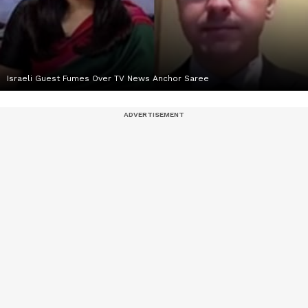
Israeli Guest Fumes Over TV News Anchor Saree