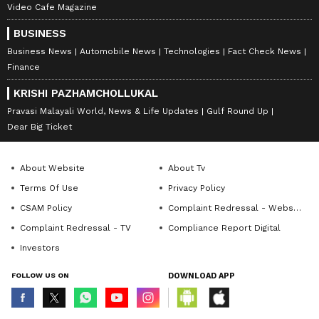
Video Cafe Magazine
BUSINESS
Business News
Automobile News
Technologies
Fact Check News
Finance
KRISHI PAZHAMCHOLLUKAL
Pravasi Malayali World, News & Life Updates
Gulf Round Up
Dear Big Ticket
About Website
About Tv
Terms Of Use
Privacy Policy
CSAM Policy
Complaint Redressal - Website
Complaint Redressal - TV
Compliance Report Digital
Investors
FOLLOW US ON
DOWNLOAD APP