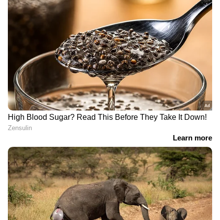
DOWNLOAD APP
RECOMMENDED STORIES
വീട്ടിലെ ടോസ്റ്റർ
ഓഫ് ഡ്യൂട്ടിയിലുള്ള വനിത
അബദ്ധത്തിൽ
പോലീസ് ഉദ്യോഗസ്ഥയ്ക്ക്
പ്രവർത്തിപ്പിച്ച് നായ;
മുന്നിൽ നഗ്നതാ പ്രദ‍ർശനം
പിന്നാലെ തീ പിടിത്തം,
നടത്തി യുവാവ്; കോളറിന്
ഒന്നര കോടിക്ക് മേലെ
പിടിച്ച് സ്റ്റേഷനിലെത്തിച്ചു;
നഷ്ടം; വീഡിയോ
വീഡിയോ