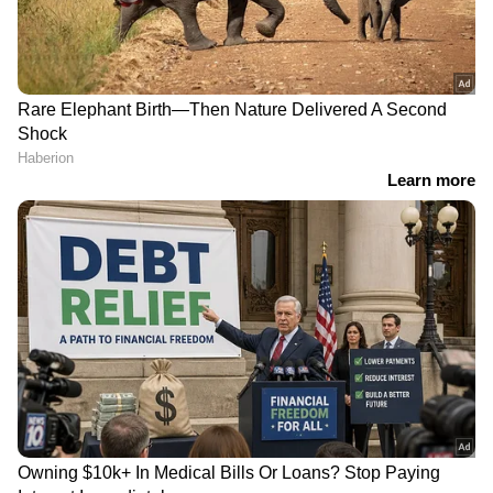
ലിഫ്റ്റിനുള്ളിൽ മുൻ
ചൈനീസ് വനിതാ
അസോസിയേഷൻ
കൊമേഡിയനെ
ഭാരവാഹികളുടെ
ആലിംഗനം ചെയ്യാനെത്തി
അടിയോടടി; വൈറൽ
പാക് യുവാവ്,
വീഡിയോയിൽ ഞെട്ടി
രാജ്യമേതെന്ന ചോദ്യത്തിന്
സോഷ്യൽ മീഡിയ
'ഇന്ത്യൻ' എന്ന്, പക്ഷേ
അടുത്ത ചോദ്യത്തിൽ
ഗാസയിൽ ആക്രമിക്കപ്പെട്ടത്
പെട്ടു, വീഡിയോ
മതഭേദമില്ലാതെ പലസ്തീനികൾക്ക് അഭയം
നൽകിയ പുരാതന ക്രിസ്ത്യൻ പള്ളി
താൻ എന്ത് ധരിക്കണമെന്നോ പറയണമെന്നോ
നിർദേശിക്കാൻ അനുവദിക്കില്ലെന്നും
സത്യത്തിന് നിരവധി വ്യാഖ്യാനങ്ങളുണ്ടെന്നും