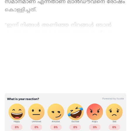
സമാനമാണ് എന്നതാണ് ലാൻഡൗവിനെ രോഷം
കൊള്ളിച്ചത്.
"ഇന്ന് നിങ്ങൾ അണിഞ്ഞ നിറങ്ങൾ ഞാന്‍
കാണുന്നു. അതുകൊണ്ടാണ് ഞാൻ നീലയും
വെള്ളയും നിറത്തിലുള്ള വസ്ത്രം മനഃപൂർവ്വം
LATEST VIDEOS
ധരിച്ചത്. ഈ വൈകുന്നേരം നിങ്ങൾ
ബോധപൂർവ്വം ധരിച്ച പച്ചയും ചുവപ്പും
കറുപ്പും... നീലയും വെളുപ്പും ആണ് എപ്പോഴും
ജയിക്കുക" ഫ്രെഡ്രിക് ലാൻഡൗ പറഞ്ഞു.
ഇസ്രയേല്‍, പലസ്തീന്‍ പതാകകളിലെ
നിറങ്ങള്‍ താരതമ്യം ചെയ്താണ് ലാൻഡൗവിന്‍റെ
പരാമര്‍ശം.
അവതാരകയുടെ മറുപടി ഇങ്ങനെയായിരുന്നു-
ABOUT THE AUTHOR
"നമുക്ക് മതത്തിന്റെ അടിസ്ഥാനത്തിൽ