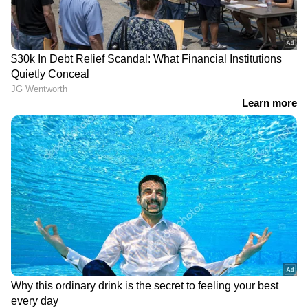
ഗെയ്ഡുകളും ജീവൻ രക്ഷിക്കാനായി
ടെന്‍റുകളിലേക്ക് കയറുന്നത് വീഡിയോയിൽ
കാണാം. ശക്തമായ മഞ്ഞുവീഴ്ച ടെന്‍റുകളെ
തകർക്കുകയും ക്യാമ്പ്‌സൈറ്റിന്‍റെ ചില
ഭാഗങ്ങൾ മൂടുകയും ചെയ്തതായി
റിപ്പോർട്ടുകൾ പറയുന്നു. ശക്തമായ
ഹിമപാതത്തിൽ പര്യവേഷണ സംഘം സുരക്ഷാ
പ്രോട്ടോക്കോളുകൾ പാലിച്ചതിനാൽ ആർക്കും
അപകടമൊന്നും സംഭവിച്ചില്ലെന്നും റിപ്പോര്‍ട്ടിൽ
പറയുന്നു.