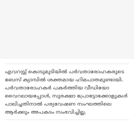
എവറസ്റ്റ് കൊടുമുടിയിൽ പർവതാരോഹകരുടെ
ബേസ് ക്യാമ്പിൽ ശക്തമായ ഹിമപാതമുണ്ടായി.
പർവതാരോഹകർ പകർത്തിയ വീഡിയോ
വൈറലായപ്പോൾ, സുരക്ഷാ പ്രോട്ടോക്കോളുകൾ
പാലിച്ചതിനാൽ പര്യവേഷണ സംഘത്തിലെ
ആർക്കും അപകടം സംഭവിച്ചില്ല.