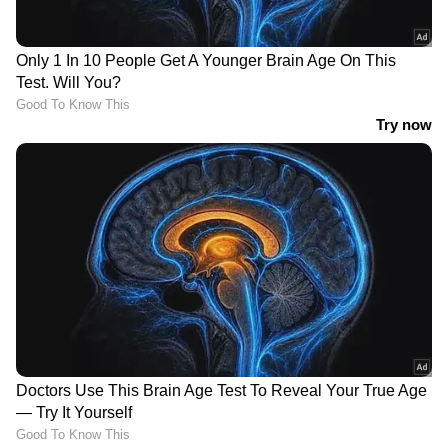
ABOUT THE AUTHOR
Web Desk
WD
മാസിക
ഏഷ്യാനെറ്റ് ന്യൂസ്
സോഷ്യൽ മീഡിയ വൈറൽ (Social Media 
Follow Us