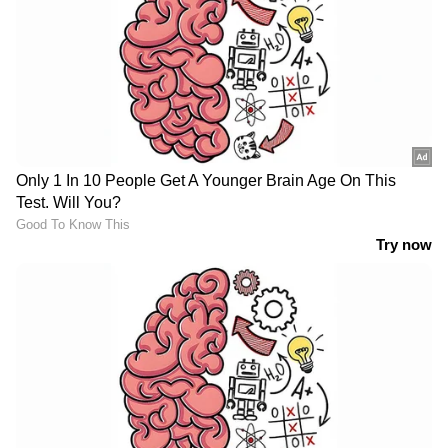
കണക്കിന് നോട്ടുകൾ കൊണ്ട് മൂടി ഭക്തർ;
വീഡിയോ വൈറൽ
സുഖവിവരങ്ങൾ അന്വേഷിച്ച്
‘ശല്യപ്പെടുത്തി’; ഓപ്പൺ ഹാർട്ട് സർജറി
കഴിഞ്ഞ ഭാര്യ, ഭർത്താവിനെ വെടിവെച്ച്
കൊന്നു