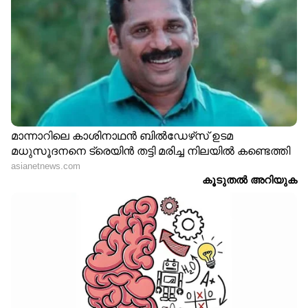
2,500 രൂപയ്ക്ക്
ദുബാരെ ആനക്കലി;
കരിഞ്ചന്തയിൽ നിന്ന്
പരസ്പരം കൊമ്പ്
ഗ്യാസ് സിലിണ്ടർ വാങ്ങി,
കോർത്ത് കൊമ്പന്മാർ,
നോക്കുമ്പോൾ അകത്ത്
രക്തം മരവിപ്പിക്കുന്ന
വെള്ളം; വീഡിയോ
വീഡിയോ വൈറൽ
വൈറൽ
'ചതിയന്മാരെ ഞങ്ങൾക്ക്
1 മണിക്കൂർ മരംവെട്ടിന്
ഇഷ്ടമല്ല'; കാമുകൻ
കൂലി 43,000 രൂപ!
വഞ്ചിച്ചതിനെ തുടർന്ന്
കഴിവുണ്ടോ, കാശുമുണ്ട്;
57,000 രൂപയുടെ കേക്ക്
വീഡിയോയുമായി ഇന്ത്യൻ
തീയിട്ടു നശിപ്പിച്ച് കാമുകി,
യുവാവ്
വീഡിയോ