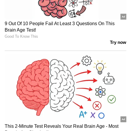
LATEST VIDEOS
ജലനിരപ്പ് കുറഞ്ഞെങ്കിലും ദുരിതം
ഒഴിയാതെ കുട്ടനാട്ടുകാര്‍; വെള്ളം
ഇറങ്ങാൻ ഇനിയും സമയമെടുക്കും
News@1PM | ഒരുമണി വാർത്ത