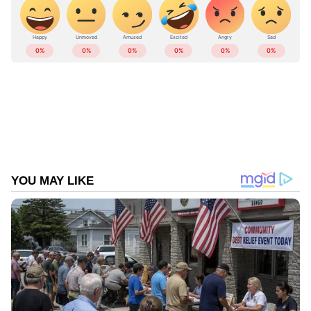
പർവതത്തിന്‍റെ തെക്ക് ഭാഗത്തുള്ള ഒരു
പർവതാരോഹകരുടെ ക്യാമ്പിലാണ് ഹിമപാതം
ഉണ്ടായതെന്ന് റിപ്പോർട്ടുകൾ പറയുന്നു. ദൂരെ
നിന്ന് ഒരു മുഴക്കം പോലെ തുടങ്ങിയ ഹിമപാതം
പെട്ടെന്ന് അമ്പരപ്പിക്കുന്ന വേഗതയിൽ താഴേക്ക്
പതിക്കുകയായിരുന്നു. പിന്നാലെ പ്രദേശം
മുഴവനും മഞ്ഞും ഐസും നിറഞ്ഞ ഒരു
വൻമതിൽ രൂപപ്പെട്ടു. ആകാശം പെട്ടെന്ന്
ഇരുണ്ടു തുടങ്ങിയതായി പർവതാരോഹകർ
പറഞ്ഞതായി റിപ്പോര്‍ട്ടുകൾ പറയുന്നു.
പിന്നാലെ കനത്ത മഞ്ഞുമേഘങ്ങൾ
പ്രദേശമാകെ മൂടി. നിമിഷങ്ങൾക്കുള്ളിൽ
കാഴ്ച ഏതാണ്ട് പൂർണ്ണമായും തടസപ്പെട്ടു.
പിന്നാലെ പർവ്വതാരോഹകരുടെ ക്യാമ്പിന്
മുകളിലൂടെ ഹിമപാതം ആഞ്ഞ് വീശി.
പർവതാരോഹകരും പര്യവേഷണ