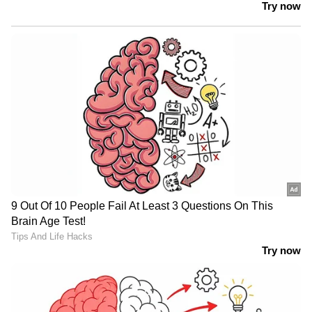
അപകടങ്ങളൊന്നും സംഭവിച്ചില്ലെന്നും
റിപ്പോര്‍ട്ടിൽ പറയുന്നു. അതേസമയം
പർവ്വതാരോഹകരുടെ ചില ഉപകരണങ്ങൾ
നശിപ്പിക്കപ്പെട്ടെന്നും ചിലർക്ക് അസ്വസ്ഥത
അനുഭവപ്പെട്ടെന്നും റിപ്പോര്‍ട്ടിൽ പറയുന്നു.
എത്രമാത്രം സുരക്ഷാ മുൻ കരുതലുണ്ടെങ്കിലും
എവറസ്റ്റ് യാത്ര അത്യന്തം അപകടം നിറഞ്ഞ
ഒരു ട്രക്കിംഗാണ്. ഹിമാലയൻ യാത്രയിൽ
ഇതിനകം ആയിരക്കണക്കിനാളുകളാണ്
മരണമടഞ്ഞിട്ടുള്ളത്.