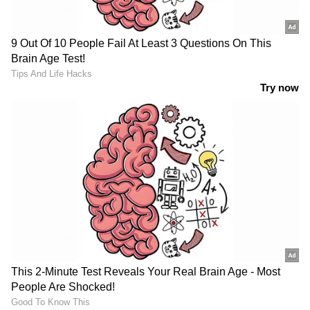
പ്രവചാനാതീതം
എവറസ്റ്റിൽ ഹിമപാതങ്ങൾ ഒരു സ്ഥിരം
ഭീഷണിയാണ്, പ്രത്യേകിച്ചും കയറ്റം
കയറുമ്പോൾ അപ്രതീക്ഷിതമായുണ്ടാകുന്ന
കൊടുക്കാറ്റ് വലിയ അപകടത്തിന്
കാരണമാകുന്നു. ശക്തമായ കാറ്റ് ചരിവുകളിൽ
വന്ന് അടിക്കുമ്പോൾ പരിചയസമ്പന്നരായ
പർവതാരോഹകർക്ക് പോലും മുന്നോട്ടുള്ള
യാത്ര തടസപ്പെടുമെന്നും റിപ്പോർട്ടിൽ പറയുന്നു.
എന്നാൽ. ഇത്തവണ അത്തരം