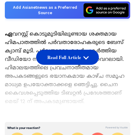
Add Asianetnews as a Preferred
Source
ഏ
വറസ്റ്റ് കൊടുമുടിയിലുണ്ടായ ശക്തമായ
ഹിമപാതത്തിൽ പർവതാരോഹകരുടെ ബേസ്
ക്യാമ്പ് മൂടി. പർവ്വതാരോഹകർ പകർത്തിയ
Read Full Article
വീഡിയോ സമൂഹ മാധ്യമങ്ങളിൽ വൈറലായി.
ഹിമാലയത്തിലെ പ്രവചനാതീതമായ
അപകടങ്ങളുടെ ഭയാനകമായ കാഴ്ച സമൂഹ
മാധ്യമ ഉപയോക്താക്കളെ ഞെട്ടിച്ചു. ചൈന
കൈവശപ്പെടുത്തിയ ടിബറ്റൻ പ്രദേശത്താണ്
മെയ് 12 ന് അപകടമുണ്ടായത്.
അപ്രതീക്ഷിത ഹിമപാതം