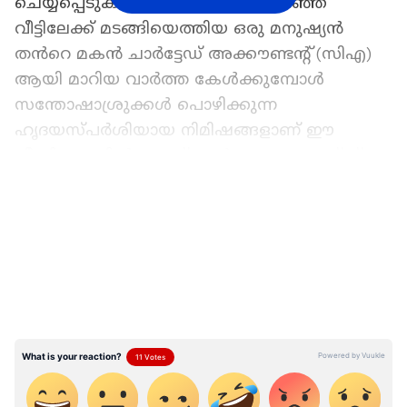
ചെയ്യപ്പെടുകയുണ്ടായി. ജോലി കഴിഞ്ഞ്
വീട്ടിലേക്ക് മടങ്ങിയെത്തിയ ഒരു മനുഷ്യൻ
തൻറെ മകൻ ചാർട്ടേഡ് അക്കൗണ്ടന്റ് (സിഎ)
ആയി മാറിയ വാർത്ത കേൾക്കുമ്പോൾ
സന്തോഷാശ്രുക്കൾ പൊഴിക്കുന്ന
ഹൃദയസ്പർശിയായ നിമിഷങ്ങളാണ് ഈ
വീഡിയോയിൽ ഉള്ളത്. ഇൻസ്റ്റാഗ്രാം, എക്സ്
(ട്വിറ്റർ) തുടങ്ങിയ പ്ലാറ്റ്‌ഫോമുകളിൽ
LATEST VIDEOS
വ്യാപകമായി പ്രചരിച്ച ഈ വീഡിയോയ്ക്ക്
വളരെയധികം പേരാണ് കമന്റുകൾ നൽകിയത്.
വീട്ടിലേക്ക് ആവശ്യമായ പച്ചക്കറികളും
ജോലിസ്ഥലത്തെ ബാഗുമായി അച്ഛൻ ഒരു നീണ്ട
ദിവസത്തിനുശേഷം വീട്ടിലേക്ക്
പ്രവേശിക്കുന്നിടത്താണ് വീഡിയോ
ആരംഭിക്കുന്നത്. ഭാര്യ അദ്ദേഹത്തെ
കണ്ടുമുട്ടുകയും വികാരഭരിതമായ ശബ്ദത്തിൽ