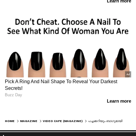
HOME
MAGAZINE
VIDEO CAFE (MAGAZINE)
പച്ചക്കറിയും ബാ​ഗുമായി ജോലി കഴിഞ്ഞെത്തിയ അച്ഛൻ, ആ സന്തോഷവാർത്ത പങ്കുവച്ച് അമ്മ, കണ്ണീര്; വീഡിയോ