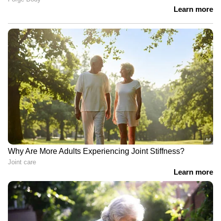
ഈ വീഡിയോ അനേകം ആളുകളാണ് കണ്ടു
കഴിഞ്ഞത്. ആ വൈകാരിക നിമിഷത്തിന്
താഴെ സോഷ്യൽ മീഡിയ യൂസർമാർ ഏറെ
വൈകാരികമായാണ് അഭിപ്രായപ്രകടനങ്ങൾ
നടത്തിയത്. നിരവധിപേർ തങ്ങളുടെ
സമാനമായ അനുഭവങ്ങൾ പങ്കുവെച്ചു. ചിലർ
മക്കളുടെ നേട്ടത്തിനായി നിസ്വാർത്ഥമായി
പ്രയത്നിക്കുന്ന മാതാപിതാക്കളെക്കുറിച്ച്
വാചാലരായി. മറ്റു ചിലർ മാതാപിതാക്കളുടെ
ആഗ്രഹങ്ങൾക്ക് ഒപ്പം കഠിനമായി അധ്വാനിച്ചു
പഠിച്ച ആ ചെറുപ്പക്കാരനെ അഭിനന്ദിച്ചു. ഒരാൾ
കുറിച്ചത്, 'സ്വന്തം മാതാപിതാക്കൾക്ക് ഇത്തരം
ഒരു നിമിഷം സമ്മാനിക്കാൻ കഴിഞ്ഞ ആ മകൻ
ഭാഗ്യവാനാണ്' എന്നായിരുന്നു.