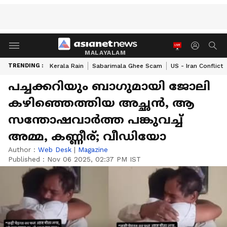
MALAYALAM
TRENDING :
Kerala Rain
Sabarimala Ghee Scam
US - Iran Conflict
പച്ചക്കറിയും ബാ​ഗുമായി ജോലി
കഴിഞ്ഞെത്തിയ അച്ഛൻ, ആ
സന്തോഷവാർത്ത പങ്കുവച്ച്
അമ്മ, കണ്ണീര്; വീഡിയോ
Author :
Web Desk
|
Magazine
Published :
Nov 06 2025, 02:37 PM IST