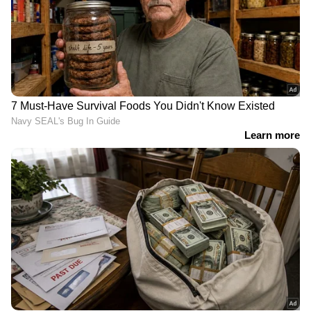
(ഗൂഗിൾ പേ പോലെ അമേരിക്കയിൽ
ഉപയോഗിക്കുന്ന ഒന്ന്.) ഓടുക എന്നായിരുന്നു
ഒരു കാഴ്ടക്കാരൻ കുറിച്ചത്. മറ്റ് ചിലർ
റെസ്റ്റോറന്‍റ് ഏറ്റവും മോശം
സ്ഥലമാണതെന്നായിരുന്നു മറ്റൊരു കുറിപ്പ്.
അതേസമയം സംഘർഷത്തിന് പിന്നാലെ
റെസ്റ്റോറന്‍റ് ഉടമകൾ നൽകിയ പരാതിയിൽ
ഭക്ഷണത്തിന്‍റെ ബില്ല് കൊടുക്കാത്തതിനും
റെസ്റ്റോറന്‍റ് അടിച്ച് തകർത്തതിനും കണ്ടാൽ
അറിയാവുന്ന ചിലർക്കെതിരെ
കേസെടുത്തെന്നും മൂന്ന് പേരെ അറസ്റ്റ്
ചെയ്തെന്നും ന്യൂസ് 18 റിപ്പോർട്ട് ചെയ്യുന്നു.
അതേസമയം സമൂഹ മാധ്യമ ഉപയോക്താക്കൾ
പുതിയ തലമുറയുടെ ശീലങ്ങളെ കുറിച്ചും
പരസ്പരമുള്ള വിശ്വാസ രാഹിത്യത്തെ കുറിച്ചും
വാചാലരായി.