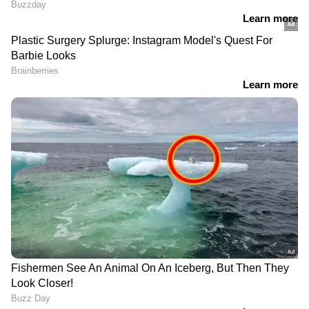
Related Articles
'നമ്മളാണ് ഏറ്റവും വൃത്തിഹീനമായ രാജ്യം'',
ഇന്ത്യയെയും ശ്രീലങ്കയെയും താരതമ്യം
ചെയ്ത യുവതിയുടെ വീഡിയോ വൈറൽ
'487 പുരുഷന്മാരെ വരെ താനെണ്ണി, പിന്നെ
നിർത്തി'; യുവതിയുടെ വെളിപ്പെടുത്തൽ,
കൊടുംക്രൂരത, ഫ്ര‍ഞ്ച് ബാങ്കർക്ക് 25
വർഷം തടവ്
RECOMMENDED STORIES