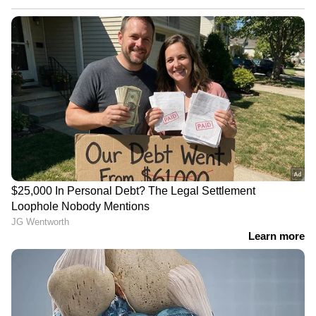
ഇത്തരം സാഹചര്യങ്ങൾ വലിയ
ആരോഗ്യപ്രശ്നങ്ങൾക്ക് കാരണമായേക്കാം.
ദൃശ്യങ്ങളിൽ കാണുന്ന അങ്ങേയറ്റം മോശം
സാഹചര്യങ്ങൾ ഭക്ഷണം മലിനമാകാനും, ഇത്
കഴിക്കുന്ന യാത്രക്കാർക്ക് വയറിളക്കം
ഉൾപ്പെടെയുള്ള ഗുരുതരമായ ഉദരരോഗങ്ങൾ
പിടിപെടാനും ഇടയാക്കും എന്ന ആശങ്കയാണ്
ഇപ്പോൾ ഉയരുന്നത്. റെയിൽവേ കാറ്ററിംഗ്
സർവീസുകളിൽ ഭക്ഷ്യസുരക്ഷാ മാനദണ്ഡങ്ങൾ