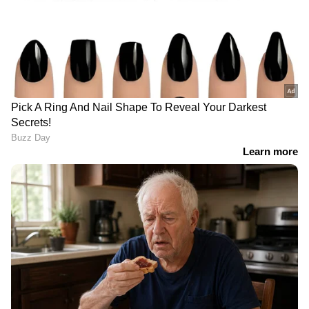
'ചിറകി'ലൂടെ നടക്കേണ്ടി
പൊലീസുകാരൻ, ബെം​
വന്ന് യാത്രക്കാർ
ഗളൂരുവിൽ നിന്നുള്ള ദൃശ്യം
വൈറൽ
കൊടും ക്രൂരത,
സൈക്ലിങ്ങിനിടെ
യുവതിക്കെതിരെ രോഷം,
കൃത്രിമക്കാൽ ഊരിപ്പോയി,
കനത്ത ചൂടിൽ നായയെ
മുൻ നാവിക ഉദ്യോഗസ്ഥന്
കാറിന്റെ
രക്ഷകനായി
ഡിക്കിയിലിരുത്തിയിട്ട്
കാൽനടയാത്രക്കാരൻ;
പോയത് മൂന്നരമണിക്കൂർ
വീഡിയോ
View post on Instagram