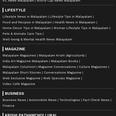
IPL News Malayalam
World Cup News Malayalam
LIFESTYLE
Lifestyle News in Malayalam
Lifestyle Tips in Malayalam
Food and Recipes in Malayalam
Health News in Malayalam
Home Decor Tips in Malayalam
Woman Lifestyle Tips in Malayalam
Pets & Animals Care Tips
Well-being & Mental Health News Malayalam
MAGAZINE
Malayalam Magazines
Malayalam Krishi (Agriculture)
India Art Magazine Malayalam
Malayalam Books
Malayalam Columnist
Magazine Conversations
Culture Magazines
Malayalam Short Stories
Conversations Magazine
Web Exclusive Magazine
Web Specials Magazine
Video Cafe Magazine
BUSINESS
Business News
Automobile News
Technologies
Fact Check News
Finance
KRISHI PAZHAMCHOLLUKAL