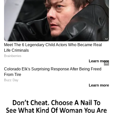
DOWNLOAD APP
RECOMMENDED STORIES
വിമാനത്തിൽ പുക;
കൈകൂപ്പി ക്ഷമ
അടിയന്തര
പറഞ്ഞിട്ടും കേട്ടില്ല, ഓട്ടോ
ഒഴിപ്പിക്കലിനിടെ
ഡ്രൈവറെ തല്ലി