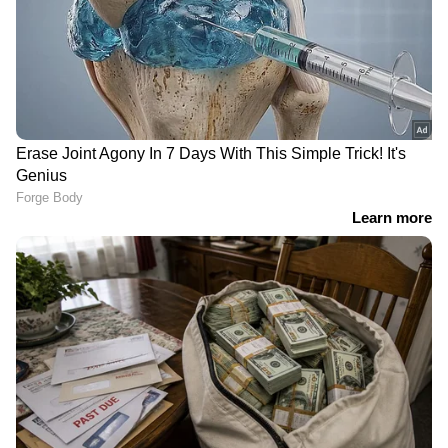
ഉറപ്പുവരുത്തുന്നതിൽ അധികൃതർ നേരിടുന്ന
നിരന്തരമായ വെല്ലുവിളികളെയാണ് ഈ സംഭവം
വീണ്ടും ചൂണ്ടിക്കാണിക്കുന്നത്.
യാത്രയ്ക്കിടയിൽ പണം നൽകി വാങ്ങുന്ന
ഭക്ഷണത്തിൽ അടിസ്ഥാനപരമായ
വൃത്തിയെങ്കിലും പ്രതീക്ഷിക്കുന്നതായി
യാത്രക്കാർ പറയുന്നു. എന്നാൽ, ഇത്തരം
സംഭവങ്ങൾ ആവർത്തിക്കുന്നത്
ട്രെയിനുകളിലെ ഭക്ഷ്യസുരക്ഷാ
മേൽനോട്ടത്തെയും നിയമങ്ങൾ
നടപ്പിലാക്കുന്നതിലെ വീഴ്ചകളെയും കുറിച്ച്
വീണ്ടും വലിയ ചോദ്യചിഹ്നങ്ങൾ
ഉയർത്തുകയാണ്.