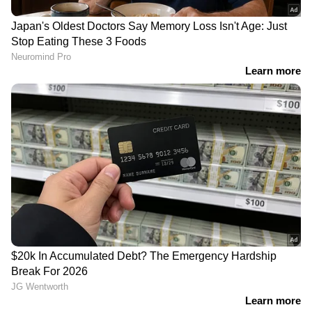
LATEST VIDEOS
യൂണിഫോമിട്ട കള്ളനോ?;
സഹപ്രവർത്തകരിൽ നിന്ന്
ലക്ഷങ്ങൾ തട്ടിയെടുത്ത
പൊലീസുകാരനെതിരെ കേസ്
രാവിലെ പുറപ്പെടേണ്ട വിമാനം 6
മണികൂർ വെെകുമെന്ന്
അറിയിച്ചില്ല; കണ്ണൂർ
വിമാനത്താവളത്തിൽ പ്രതിഷേധം