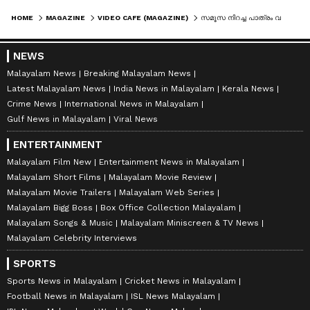
HOME
MAGAZINE
VIDEO CAFE (MAGAZINE)
സമൂസ നിറച്ച പാത്രം വച്ചത് വാഷ് ബേസിന് താഴെ, മുകളിൽ കാല്, മിനിമം വൃത്തിയെങ്കിലും വേണ്ടേയെന്ന് നെറ്റിസണ്‍സ്
NEWS
Malayalam News
Breaking Malayalam News
Latest Malayalam News
India News in Malayalam
Kerala News
Crime News
International News in Malayalam
Gulf News in Malayalam
Viral News
ENTERTAINMENT
Malayalam Film New
Entertainment News in Malayalam
Malayalam Short Films
Malayalam Movie Review
Malayalam Movie Trailers
Malayalam Web Series
Malayalam Bigg Boss
Box Office Collection Malayalam
Malayalam Songs & Music
Malayalam Miniscreen & TV News
Malayalam Celebrity Interviews
SPORTS
Sports News in Malayalam
Cricket News in Malayalam
Football News in Malayalam
ISL News Malayalam