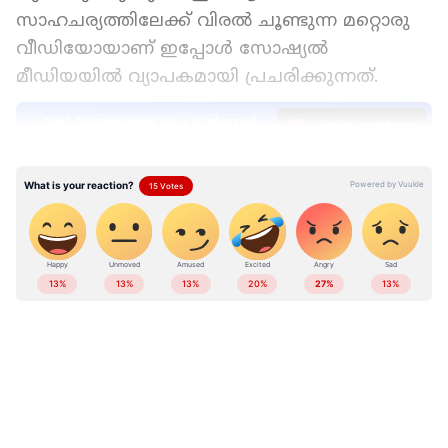
സാഹചര്യത്തിലേക്ക് വിരൽ ചൂണ്ടുന്ന മറ്റൊരു
വീഡിയോയാണ് ഇപ്പോൾ സോഷ്യൽ
മീഡിയയിൽ വ്യാപകമായി പ്രചരിക്കുന്നത്.
Add Asianetnews as a Preferred
Source
LATEST VIDEOS
ആരോഗ്യത്തിനും ശുചിത്വത്തിനും മുൻഗണന
നൽകുന്ന ഏതൊരാളെയും ഞെട്ടിക്കുന്നതാണ്
ഈ ദൃശ്യങ്ങൾ. ഓടിക്കൊണ്ടിരിക്കുന്ന ഒരു
ട്രെയിനിന്റെ തറയിലിരിക്കുന്ന സമൂസ
വിൽക്കുന്ന കച്ചവടക്കാരനാണ്
വീഡിയോയിലുള്ളത്. വിൽപ്പനയ്ക്കായി
വെച്ചിരിക്കുന്ന സമൂസകൾ നിറഞ്ഞ തുറന്ന
പാത്രത്തിന് മുകളിൽ കാലുകൾ കയറ്റിവെച്ച്,
ഫോണിൽ സംസാരിച്ചുകൊണ്ടാണ് ഇയാൾ
ABOUT THE AUTHOR