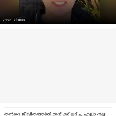
Bryan Tsiliacos
തൻറെ ജീവിതത്തിൽ തനിക്ക് ലഭിച്ച എല്ലാ നല്ല