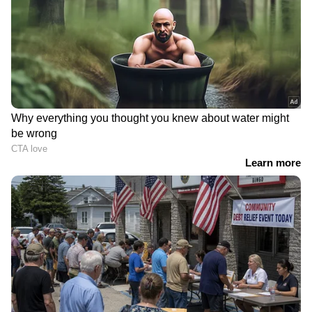
പ്രവർത്തനങ്ങളുടെ വിവരങ്ങൾ ഇയാൾ
ചേർക്കുന്നത്.
DOWNLOAD APP
RECOMMENDED STORIES
കൊടും വരള്‍ച്ചയും
തിടുക്കത്തില്‍ ചൂടുള്ള
പ്രളയവും ഒന്നിച്ച്; കരിച്ചു
ഭക്ഷണം കഴിച്ച് പിന്നാലെ
കളയാനുള്ള കരുത്തുമായി
തണുത്ത വെള്ളവും
എല്‍നിനോ
കുടിച്ചു, അന്നനാളത്തിൽ
വീണ്ടുമെത്തുന്നു!
വ്രണം!