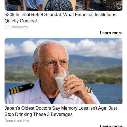
ഒരൊറ്റ ദിവസം കൊണ്ട് 1
പുരുഷ ഫാഷനിൽ വീണ്ടും
കോടി ഫോളോവേഴ്സ്!
തരംഗമായി 'ഹൂപ്പ്
സോഷ്യൽ മീഡിയയെ
ഇയറിങ്സ്';
ഇളക്കിമറിച്ച് ആ
സെലിബ്രിറ്റികൾ മുതൽ
തിരിച്ചുവരവ്
സാധാരണക്കാർ വരെ
ഇതിന് പിന്നാലെ