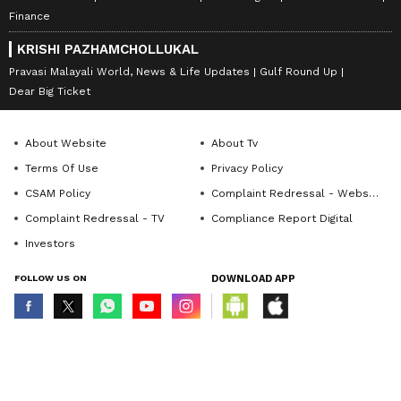
Finance
KRISHI PAZHAMCHOLLUKAL
Pravasi Malayali World, News & Life Updates
Gulf Round Up
Dear Big Ticket
About Website
About Tv
Terms Of Use
Privacy Policy
CSAM Policy
Complaint Redressal - Website
Complaint Redressal - TV
Compliance Report Digital
Investors
FOLLOW US ON
DOWNLOAD APP
© Copyright 2026 Asianxt Digital Technologies Private Limited (Formerly
known as Asianet News Media & Entertainment Private Limited) | All Rights
Reserved