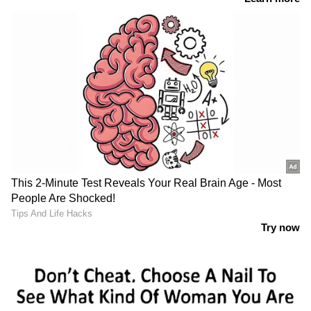
LATEST VIDEOS
തപ്പിയത് ഹെൽമറ്റ് കള്ളനെ;
കിട്ടിയത് ബൈക്ക് മോഷ്ടാവിനെ
മണിക്കൂറിൽ ആറായിരം
വാഹനങ്ങൾ; ദുബായ് അൽ
View post on Instagram
കുദ്രയിലെ പാലം തുറന്നു