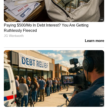
അഭിനന്ദിച്ചുകൊണ്ട് വീണ്ടും
രംഗത്തെത്തിയിരിക്കുന്നത്. 959 തവണ
വീണതിനുശേഷം ഉള്ള അവളുടെ
ഉയർത്തെഴുന്നേൽപ്പ് ഏറെ
പ്രചോദനാത്മകമാണ് എന്നാണ് ഒരു
ഉപയോക്താവ് എഴുതിയത്. അവരുടെ
ദൃഢനിശ്ചയത്തെയും ലക്ഷ്യത്തിനു വേണ്ടിയുള്ള
ആത്മസമർപ്പണത്തെയും
അഭിനന്ദിക്കുന്നുവെന്നും ചിലർ കുറിച്ചു.