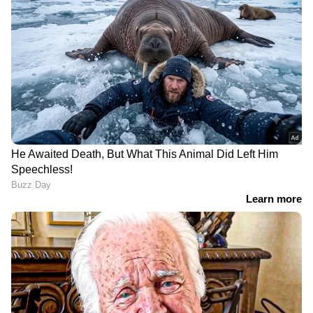
ABOUT THE AUTHOR
Web Desk
WD
Published :
Mar 30 2023, 03:59 PM IST
Follow Us