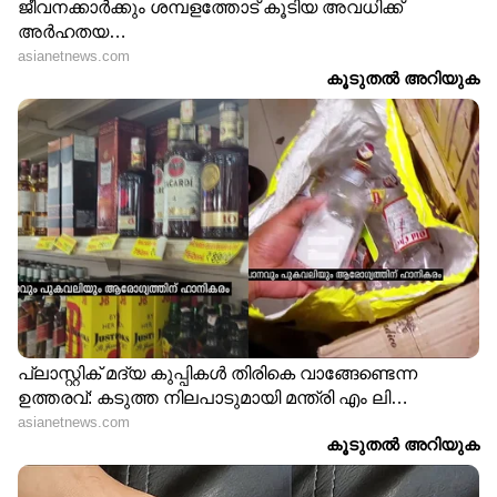
സഹിക്കാനാവുന്നില്ല';
നല്‍കണം; ഇന്റർവ്യൂവിലെ
നാട്ടിലേക്ക് മടങ്ങാൻ
ദുരനുഭവം വെളിപ്പെടുത്തി
പ്രവാസി യുവാവ്
യുവാവ്
കേക്ക് മുറിച്ചു
എന്റമ്മോ എന്തൊരു തട്ടിപ്പ്;
നൽകിയതിന് 10,000 രൂപ!
യാത്രക്കാർ കാർ
റെസ്റ്റോറന്റ് ബിൽ കണ്ട്
അഴുക്കാക്കിയെന്ന്
ഞെട്ടി, വൈറലായതോടെ
വരുത്താൻ എഐ ചിത്രം,
ക്ഷമാപണം
ഡ്രൈവർക്ക് ആജീവനാന്ത
വിലക്ക്