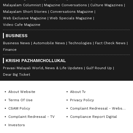
Malayalam Columnist
Magazine Conversations
Culture Magazines
Malayalam Short Stories
Conversations Magazine
Web Exclusive Magazine
Web Specials Magazine
Video Cafe Magazine
BUSINESS
Business News
Automobile News
Technologies
Fact Check News
Finance
KRISHI PAZHAMCHOLLUKAL
Pravasi Malayali World, News & Life Updates
Gulf Round Up
Dear Big Ticket
About Website
About Tv
Terms Of Use
Privacy Policy
CSAM Policy
Complaint Redressal - Website
Complaint Redressal - TV
Compliance Report Digital
Investors