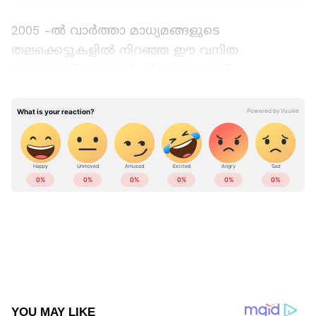
2005 -ൽ വാർത്താ മാധ്യമങ്ങളുടെ
തലക്കെട്ടുകളിൽ നിറഞ്ഞ ഈ വനിത
സ്വന്തമായി ഡ്രൈവിംഗ് ലൈസൻസ്
നേടിയെടുക്കാൻ പരിശ്രമം നടത്തിയത് 960
തവണയാണ്. 959 തവണ പരാജയപ്പെട്ടപ്പോഴും
അവർ പിന്മാറാൻ തയ്യാറായില്ല. ഒടുവിൽ 960 -ാം
തവണ അവൾ തൻറെ ലക്ഷ്യം നേടിയെടുത്തു.
18 വർഷങ്ങൾക്കു മുൻപ് നടന്ന
സംഭവമാണെങ്കിലും സോഷ്യൽ മീഡിയാ
പ്ലാറ്റ്ഫോമുകളിൽ വീണ്ടും ചാ സ സൂൺ എന്ന
സ്ത്രീയുടെ ദൃഢനിശ്ചയത്തിന്റെ കഥ
വൈറലാവുകയാണ്.
2005 ഏപ്രിലിൽ ആണ് ചാ സ സൂൺ ആദ്യമായി