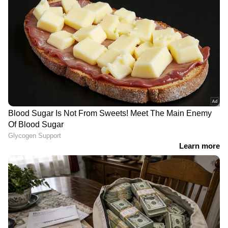
അഞ്ചുവർഷം കൊണ്ട് 960 പരീക്ഷകളിൽ
പങ്കെടുത്ത് ഡ്രൈവിംഗ് ലൈസൻസ്
നേടുമ്പോൾ ചാ സ സൂണിന് പ്രായം 69
ആയിരുന്നു. ഈ ടെസ്റ്റുകളിൽ വിജയിക്കാനായി
അവർ ചെലവഴിച്ചത് 11,000 പൗണ്ട് ആണ്.
അതായത് 11,15,273 രൂപ.
ചാ സാ-സൂണിന്റെ കഥ അവളെ ഒരു ദേശീയ
സെലിബ്രിറ്റിയാക്കി മാറ്റി. ദക്ഷിണ കൊറിയൻ
കാർ നിർമ്മാതാക്കളായ ഹ്യുണ്ടായ് അന്ന്
അവർക്ക് ഒരു പുതിയ വാഹനം സമ്മാനമായി
നൽകി.
റെഡ്ഡിറ്റിൽ ചാ സാ-സൂണിന്റെ കഥ വീണ്ടും
വൈറലായതോടെ നിരവധി പേരാണ് അവരെ