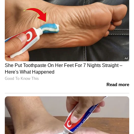
LATEST VIDEOS
മഴ നിയന്ത്രണങ്ങൾക്കിടെ
വയനാട്ടിൽ സ്വകാര്യ കമ്പനിയുടെ
പാറ പൊട്ടിക്കൽ; ആശങ്കയിൽ
നാട്ടുകാര്‍
ഗൗതം കൃഷ്ണയെ കാണാതായിട്ട്
ഇന്ന് എട്ടാം ദിവസം; വിദഗ്ധ സംഘം
ഇന്ന് തെരച്ചിൽ നടത്തും