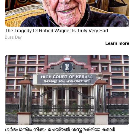
DOWNLOAD APP
RECOMMENDED STORIES
'യൂറോപ്പിലെ ആഡംബര
ക്യാമറയ്ക്ക് മുന്നിൽ
ജീവിതം മടുത്തു,
കൈകൂപ്പിയിരിക്കണം,
ഏകാന്തത
കണ്ണടച്ച് മറുപടി