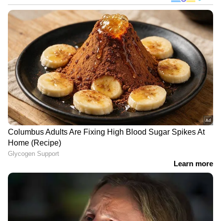
ഡ്രൈവിംഗ് ലൈസൻസിനുള്ള എഴുത്ത്
പരീക്ഷയിൽ പങ്കെടുക്കുന്നത്. പക്ഷേ, അവർ
പരാജയപ്പെട്ടു. തുടർന്നുവന്ന മൂന്നുവർഷം
ആഴ്ചയിൽ അഞ്ചു ദിവസം വീതം വീണ്ടുമവർ
പരീക്ഷ എഴുതി കൊണ്ടേയിരുന്നു. പക്ഷേ
ജയിച്ചില്ല. എങ്കിലും പരീക്ഷ എഴുതുന്നത്
നിർത്തിയില്ല. പിന്നീട് വന്ന ആഴ്ചകളിലും
രണ്ടുതവണ വീതം പരീക്ഷ എഴുതുന്നത്
തുടർന്നു. ഒടുവിൽ 860 എഴുത്ത് പരീക്ഷകൾക്ക്
ശേഷം അവർ വിജയിച്ചു.