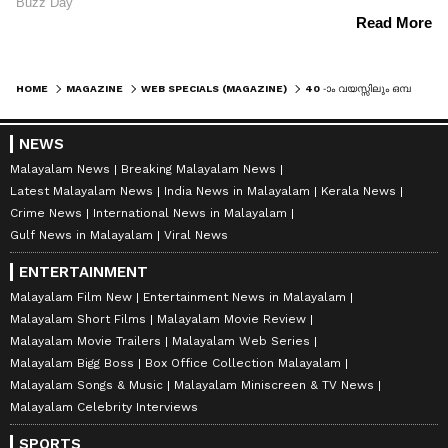
HOME
MAGAZINE
WEB SPECIALS (MAGAZINE)
40 -ാം വയസ്സിലും ഒമ്പതുകാരന്റെ രൂപം, വെല്ലുവിളികളെ അഭിനയമികവ് കൊണ്ട് കീഴടക്കി ചൈനീസ് താരം
NEWS
Malayalam News
Breaking Malayalam News
Latest Malayalam News
India News in Malayalam
Kerala News
Crime News
International News in Malayalam
Gulf News in Malayalam
Viral News
ENTERTAINMENT
Malayalam Film New
Entertainment News in Malayalam
Malayalam Short Films
Malayalam Movie Review
Malayalam Movie Trailers
Malayalam Web Series
Malayalam Bigg Boss
Box Office Collection Malayalam
Malayalam Songs & Music
Malayalam Miniscreen & TV News
Malayalam Celebrity Interviews
SPORTS