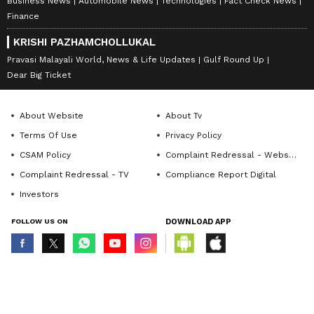
Business News
Automobile News
Technologies
Fact Check News
Finance
KRISHI PAZHAMCHOLLUKAL
Pravasi Malayali World, News & Life Updates
Gulf Round Up
Dear Big Ticket
About Website
About Tv
Terms Of Use
Privacy Policy
CSAM Policy
Complaint Redressal - Website
Complaint Redressal - TV
Compliance Report Digital
Investors
FOLLOW US ON
DOWNLOAD APP
© Copyright 2026 Asianxt Digital Technologies Private Limited (Formerly
known as Asianet News Media & Entertainment Private Limited) | All Rights
Reserved