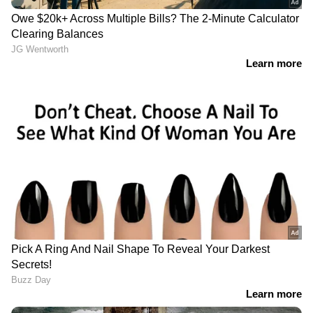
നടനെന്ന നിലയിൽ എന്റെ ലക്ഷ്യം. അതിലാണ്
കൽപ്പേനി നീണ്ടകരയിൽ | Kollam |
എന്റെ വിജയം" ഹൗ സിയാങ് പറയുന്നു.
Indian Navy
ശാരീരിക വെല്ലുവിളികളോട് പൊരുതി
മുന്നേറുന്ന ഹൗ സിയാങ്ങിന്റെ
നിശ്ചയദാർഢ്യത്തെയും ആത്മാർത്ഥതയെയും
അഭിനന്ദിക്കുകയാണ് ചൈനയിലെയും
ലോകമെമ്പാടുമുള്ള ദശലക്ഷക്കണക്കിന്
സിനിമാ പ്രേമികൾ. 'പ്രായമാകാത്ത മനുഷ്യൻ'
(Ageless man) എന്നാണ് ഓൺലൈൻ ലോകം
ഇദ്ദേഹത്തെ വിശേഷിപ്പിക്കുന്നത്.