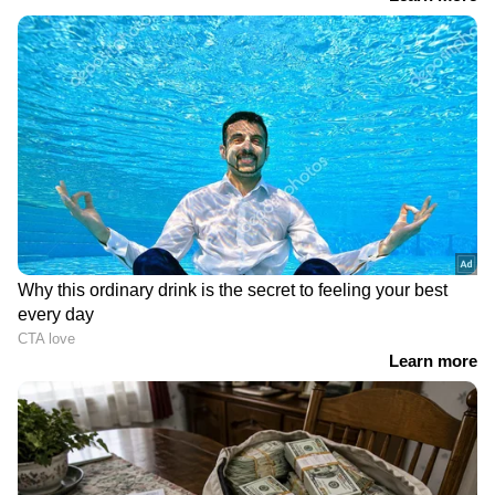
അടുക്കളയിലെ അശ്രദ്ധ,
എഐ കണ്ടെത്തിയത്
യുവതിയുടെ കയ്യിലെ
ഗുരുതര ക്യാൻസർ,
മുഴയിൽ നിന്നും
ഒടുവിൽ ഡോക്ടറെ
പുറത്തെടുത്തത് 10
കണ്ടപ്പോൾ അങ്ങനൊരു
സെന്‍റീമീറ്റർ നീളമുള്ള രണ്ട്
രോഗമേയില്ല!
വിരകളെ!
മുന്നറിയിപ്പുമായി
ഡോക്ടർമാർ
വ്യോമസേനാ
കാമുകൻ തല്ലിയതിന്
ഉദ്യോഗസ്ഥന്‍റെ ഭാര്യയെ
പിന്നാലെ കാമുകി മരിച്ചു,
നിർബന്ധിത മതം മാറ്റം
മൃതദേഹം പൊതിഞ്ഞ്
നടത്തി, പിന്നാലെ
ഒളിപ്പിക്കാൻ കൊണ്ട്
ബലാത്സംഗവും;
പോകവെ കാൽ
മതപുരോഹിതനടക്കം
വെളിയിലായി; പിന്നാലെ
മൂന്ന് പേർ അറസ്റ്റിൽ
പിടിക്കപ്പെട്ടു