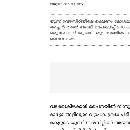
Image Credit:
Getty
യൂണിവേഴ്സിറ്റിയിലെ ഭക്ഷണം മോശമാണ
ഒരച്ഛൻ തന്‍റെ ജോലി ഉപേക്ഷിച്ച് 900
ഒരു ഹോട്ടൽ തുടങ്ങി. തുടക്കത്തിൽ കച്
വൈറലായി.
വ
ടക്കുകിഴക്കൻ ചൈനയിൽ നിന്നു
മാധ്യമങ്ങളിലൂടെ വ്യാപക ശ്രദ്ധ പിടിച
മകളുടെ യൂണിവേഴ്സിറ്റിക്ക് അടുത്ത