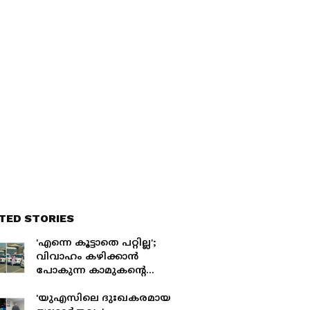
TED STORIES
'എന്നെ കൂട്ടാതെ പറ്റില്ല';
വിവാഹം കഴിക്കാൻ
പോകുന്ന കാമുകന്‍റെ
കാറിന് 'വട്ടംവച്ച്' കാമുകി;
കണ്ട് നിൽക്കാനാകില്ലെന്ന്
'യുഎസിലെ ദുഃഖകരമായ