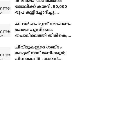
15 ലക്ഷം പാക്കേജിൽ
ജോലിക്ക് കയറി, 50,000
രൂപ കൂട്ടിച്ചോദിച്ചു,
പിന്നാലെ കമ്പനി
ലാപ്‍ടോപ്പുമായി
40 വർഷം മുമ്പ് മോഷണം
അപ്രത്യക്ഷയായി
പോയ പുസ്തകം
തപാലിലെത്തി തിരികെ;
ഒപ്പം കണ്ണുനിറയ്ക്കുന്ന
മാപ്പപേക്ഷയും 100
ചീവീടുകളുടെ ശബ്ദം
ഡോളറും!
കേട്ടത് നാല് മണിക്കൂർ;
പിന്നാലെ 18 -കാരന്
കേൾവിശക്തി നഷ്ടപ്പെട്ടു;
മുന്നറിയിപ്പുമായി
ഡോക്ടർമാർ