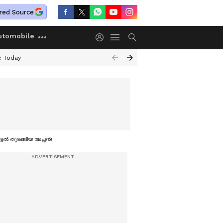
red Source
utomobile
e Today
ടൽ തുടങ്ങിയ അച്ഛന്‍!