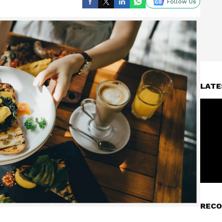
Follow Us
LATE
RECO