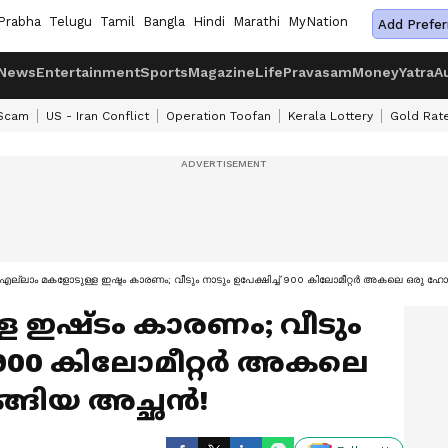
Prabha
Telugu
Tamil
Bangla
Hindi
Marathi
MyNation
Add Prefer
News
Entertainment
Sports
Magazine
Life
Pravasam
Money
Yatra
A
 Scam
US - Iran Conflict
Operation Toofan
Kerala Lottery
Gold Rat
എല്ലാം മകളോടുള്ള ഇഷ്ടം കാരണം; വീടും നാടും ഉപേക്ഷിച്ച് 900 കിലോമീറ്റർ അകലെ ഒരു ഹോട്
ള ഇഷ്ടം കാരണം; വീടും
ച് 900 കിലോമീറ്റർ അകലെ
്ങിയ അച്ഛന്‍!