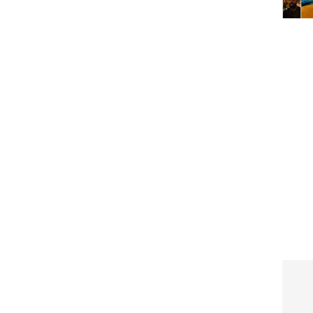
'യുഎസിലെ ദുഃഖകരമായ