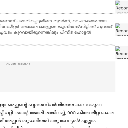
െന്ന് പരാതിപ്പെട്ടതിനെ തുടർന്ന്, ചൈനക്കാരനായ
 കിലോമീറ്റർ അകലെ മകളുടെ യൂണിവേഴ്സിറ്റിക്ക് പുറത്ത്
ചവടം കുറവായിരുന്നെങ്കിലും പിന്നീട് ഹോട്ടൽ
ള്ള ഒരച്ഛന്‍റെ ഹൃദയസ്പർശിയായ കഥ സമൂഹ
്ച് പറ്റി. തന്‍റെ ജോലി രാജിവച്ച്, 900 കിലോമീറ്ററകലെ
് അച്ഛന്‍ തുടങ്ങിയത് ഒരു ഹോട്ടൽ! എല്ലാം