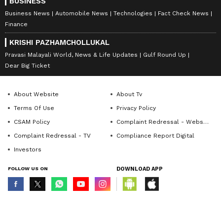
BUSINESS
Business News
Automobile News
Technologies
Fact Check News
Finance
KRISHI PAZHAMCHOLLUKAL
Pravasi Malayali World, News & Life Updates
Gulf Round Up
Dear Big Ticket
About Website
About Tv
Terms Of Use
Privacy Policy
CSAM Policy
Complaint Redressal - Website
Complaint Redressal - TV
Compliance Report Digital
Investors
FOLLOW US ON
DOWNLOAD APP
© Copyright 2026 Asianxt Digital Technologies Private Limited (Formerly
known as Asianet News Media & Entertainment Private Limited) | All Rights
Reserved