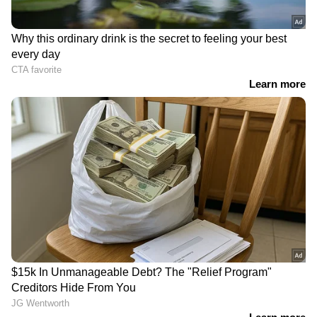
RECOMMENDED STORIES
ബിസിനസ്സ് തുടങ്ങുന്നതിന്
പകല്‍ ഓഫീസ്, രാത്രി
മുൻപ് ജോലി ചെയ്ത്
ഫുഡ് ഡെലിവറി, എല്ലാം
പരിചയം നേടണം;
കാമുകിക്ക് 6 ലക്ഷത്തിന്‍റെ
ഉപദേശവുമായി
എന്‍ഗേജ്‍മെന്‍റ് മോതിരം