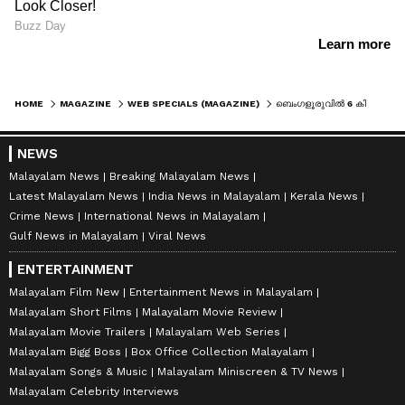
HOME
MAGAZINE
WEB SPECIALS (MAGAZINE)
ബെംഗളൂരുവില്‍ 6 കിലോമീറ്റര്‍ കാര്‍ ഡ്രൈവിനേക്കാള്‍ വേഗം എത്തുക 'നടന്നാ'ലെന്ന് ഗൂഗിള്‍ മാപ്പ്; കുറിപ്പ് വൈറല്‍
NEWS
Malayalam News
Breaking Malayalam News
Latest Malayalam News
India News in Malayalam
Kerala News
Crime News
International News in Malayalam
Gulf News in Malayalam
Viral News
ENTERTAINMENT
Malayalam Film New
Entertainment News in Malayalam
Malayalam Short Films
Malayalam Movie Review
Malayalam Movie Trailers
Malayalam Web Series
Malayalam Bigg Boss
Box Office Collection Malayalam
Malayalam Songs & Music
Malayalam Miniscreen & TV News
Malayalam Celebrity Interviews