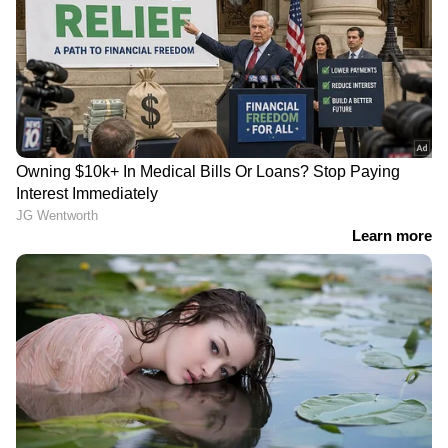
വൈറൽ
DOWNLOAD APP