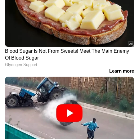
അമിത് ഷാ സഭയില്‍
എത്തണമെന്ന് പ്രതിപക്ഷം;
ആവശ്യം ഷായെ
അറിയിക്കണമെന്ന് രാജ്യസഭാ
അധ്യക്ഷന്‍ | Amit Shah