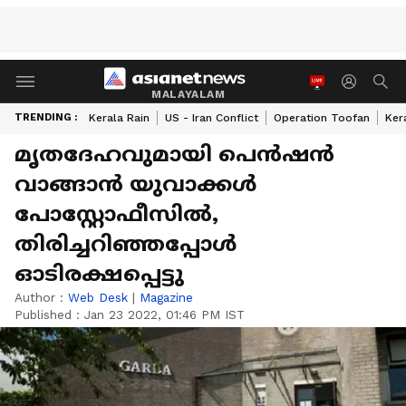
MALAYALAM
TRENDING :
Kerala Rain
US - Iran Conflict
Operation Toofan
Ker
മൃതദേഹവുമായി പെൻഷൻ
വാങ്ങാൻ യുവാക്കൾ
പോസ്റ്റോഫീസിൽ,
തിരിച്ചറിഞ്ഞപ്പോൾ
ഓടിരക്ഷപ്പെട്ടു
Author :
Web Desk
|
Magazine
Published :
Jan 23 2022, 01:46 PM IST