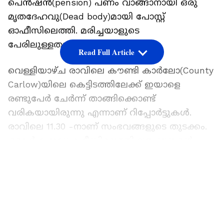
പെന്‍ഷന്‍(pension) പണം വാങ്ങാനായി ഒരു
മൃതദേഹവു(Dead body)മായി പോസ്റ്റ്
ഓഫീസിലെത്തി. മരിച്ചയാളുടെ
പേരിലുള്ളതായിരുന്നു പെന്‍ഷന്‍.
Read Full Article
വെള്ളിയാഴ്ച രാവിലെ കൗണ്ടി കാർലോ(County
Carlow)യിലെ കെട്ടിടത്തിലേക്ക് ഇയാളെ
രണ്ടുപേര്‍ ചേര്‍ന്ന് താങ്ങിക്കൊണ്ട്
വരികയായിരുന്നു എന്നാണ് റിപ്പോര്‍ട്ടുകള്‍.
രാവിലെ 11.30 -നാണ് സംഭവങ്ങളുടെ തുടക്കം.
ഒരാള്‍ പോസ്റ്റോഫീസിലെത്തി ഈ വൃദ്ധന്‍റെ
പേരിലുള്ള പെന്‍ഷന്‍ ആവശ്യപ്പെട്ടു. എന്നാല്‍,
LATEST VIDEOS
പെന്‍ഷന്‍കാരന്‍ നേരിട്ട് ഹാജരാവാതെ തുക
തരാനാവില്ല എന്ന് ജീവനക്കാര്‍
അറിയിക്കുകയായിരുന്നു.