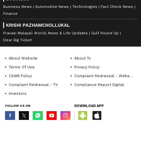
Business News
Automobile News
Technologies
Fact Check News
Finance
KRISHI PAZHAMCHOLLUKAL
Pravasi Malayali World, News & Life Updates
Gulf Round Up
Dear Big Ticket
About Website
About Tv
Terms Of Use
Privacy Policy
CSAM Policy
Complaint Redressal - Website
Complaint Redressal - TV
Compliance Report Digital
Investors
FOLLOW US ON
DOWNLOAD APP
© Copyright 2026 Asianxt Digital Technologies Private Limited (Formerly
known as Asianet News Media & Entertainment Private Limited) | All Rights
Reserved