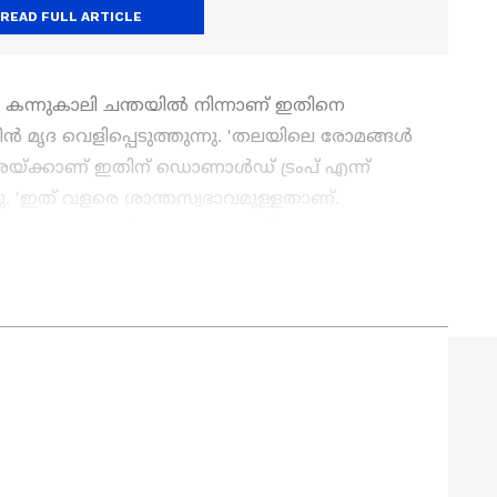
READ FULL ARTICLE
ു കന്നുകാലി ചന്തയിൽ നിന്നാണ് ഇതിനെ
ീൻ മൃദ വെളിപ്പെടുത്തുന്നു. 'തലയിലെ രോമങ്ങൾ
്ക്കാണ് ഇതിന് ഡൊണാൾഡ് ട്രംപ് എന്ന്
്നു. 'ഇത് വളരെ ശാന്തസ്വഭാവമുള്ളതാണ്.
ാധാനപ്രിയരാണ്, ഉപദ്രവിക്കാത്തപക്ഷം അവ
 പോത്തിനെ ഇതിനകം തന്നെ വിറ്റുവെന്നും