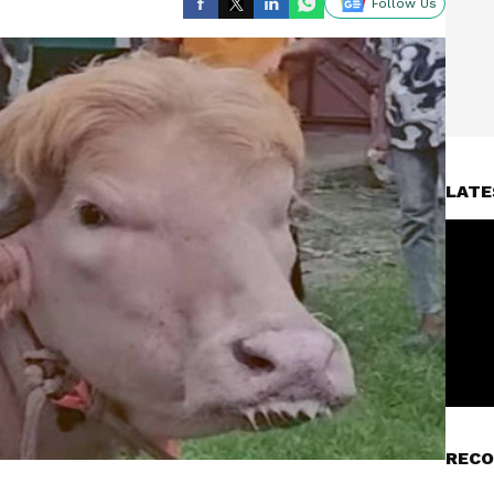
Follow Us
LATE
RECO