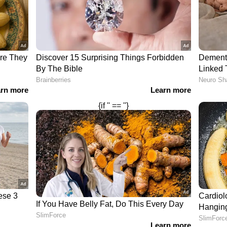
 തൊഴിലാളികൾ പറയുന്നു. എന്നാല്‍, അതേസമയം
ര് നല്‍കുന്നതിലെയും
രശ്നങ്ങളും അവഗണിക്കാനാവുന്നതല്ല. അത്
െത്തി.