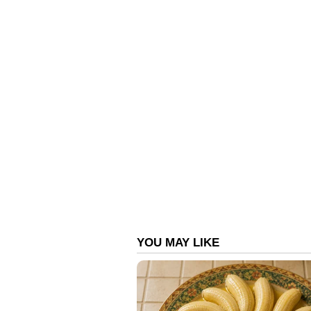
ഫേസ്ബുക്കിൽ ചിത്രങ്ങൾ കണ്ടാണ
ബംഗ്ലാദേശ് പത്രമായ 'പ്രഥം ആ
ശാന്തനും മാന്യനുമാണ് എന്നും അ
പോത്തിനെ കാണാനെങ്ങനെയുണ്ട് എ
ഒരുപാടുണ്ട്. മൃദയുടെ അഭിപ്ര
വളരെ അപൂർവ്വമാണ്. ചോളം, സോ
പോഷകസമൃദ്ധമായ ഭക്ഷണമാണ് ഇത
രൂപത്തിനും കാരണം.
ഏതായാലും ട്രംപ് കൊണ്ട് തീർന്നി
ഭാരമുള്ള രണ്ടാമതൊരു പോത്തും ശ്ര
എന്നാണ് ഇതിന് പേരിട്ടിരിക്കുന്