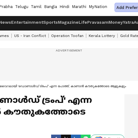
Prabha
Telugu
Tamil
Bangla
Hindi
Marathi
MyNation
Add Prefer
News
Entertainment
Sports
Magazine
Life
Pravasam
Money
Yatra
A
ames
US - Iran Conflict
Operation Toofan
Kerala Lottery
Gold Rat
വൈറലായി 'ഡൊണാൾഡ് ട്രംപ്' എന്ന പോത്ത്, കാണാന്‍ കൗതുകത്തോടെ ആളുകളും
ൾഡ് ട്രംപ്' എന്ന
്‍ കൗതുകത്തോടെ