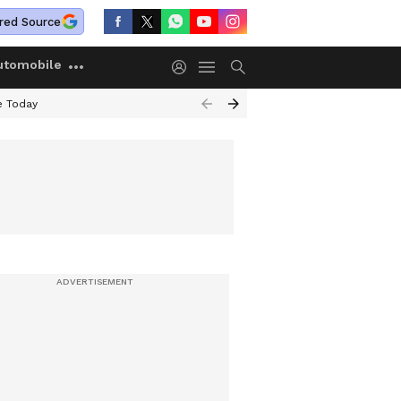
red Source
utomobile
e Today