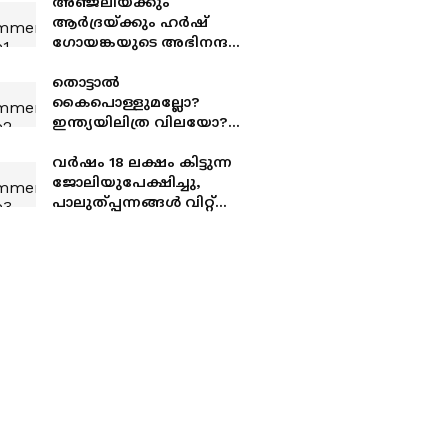
അഞ്ജലിയ്ക്കും
ആർദ്രയ്ക്കും ഹർഷ്
ഗോയങ്കയുടെ അഭിനന്ദനം;
ഗതാഗതക്കുരുക്കിനിടെ
കുഴഞ്ഞ് വീണു,
തൊട്ടാൽ
അപരിചിതന് സിപിആർ
കൈപൊള്ളുമല്ലോ?
നൽകി ജീവിതത്തിലേക്ക്...
ഇന്ത്യയിലിത്ര വിലയോ?
ക്രോസന്റിന്റെ വില കണ്ട്
ഞെട്ടിയ യുവതി
വര്‍ഷം 18 ലക്ഷം കിട്ടുന്ന
ജോലിയുപേക്ഷിച്ചു,
പാലുത്പ്പന്നങ്ങള്‍ വിറ്റ്
ഇപ്പോള്‍ മാസം
ലാഭിക്കുന്നത് 1.5 ലക്ഷം