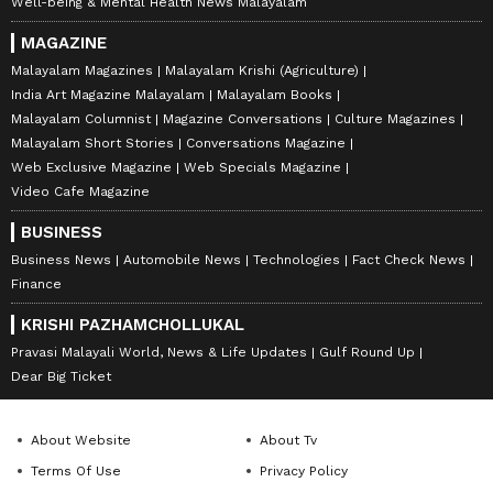
Well-being & Mental Health News Malayalam
MAGAZINE
Malayalam Magazines
Malayalam Krishi (Agriculture)
India Art Magazine Malayalam
Malayalam Books
Malayalam Columnist
Magazine Conversations
Culture Magazines
Malayalam Short Stories
Conversations Magazine
Web Exclusive Magazine
Web Specials Magazine
Video Cafe Magazine
BUSINESS
Business News
Automobile News
Technologies
Fact Check News
Finance
KRISHI PAZHAMCHOLLUKAL
Pravasi Malayali World, News & Life Updates
Gulf Round Up
Dear Big Ticket
About Website
About Tv
Terms Of Use
Privacy Policy