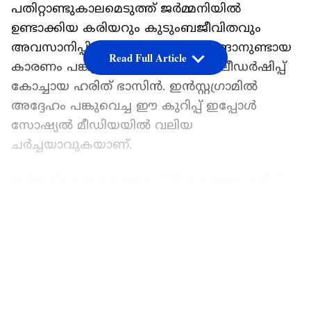
പതിറ്റാണ്ടുകാലമെടുത്ത് ജർമ്മനിയിൽ
ഉണ്ടാക്കിയ കരിയറും കുടുംബജീവിതവും
അവസാനിപ്പിച്ച് ഇന്ത്യയിലേക്ക് മടങ്ങാനുണ്ടായ
Read Full Article
കാരണം പങ്കുവെച്ചിരിക്കുകയാണ് ലീഡർഷിപ്പ്
കോച്ചായ ഹരിത് ഭാസിൻ. ഇൻസ്റ്റഗ്രാമിൽ
അദ്ദേഹം പങ്കുവെച്ച ഈ കുറിപ്പ് ഇപ്പോൾ
സോഷ്യൽ മീഡിയയിൽ വലിയ
ചർച്ചയാവുകയാണ്.
ജർമ്മനിയോടുള്ള അതൃപ്തി കൊണ്ടല്ല, മറിച്ച്
കുടുംബത്തോടൊപ്പം കഴിയാനും സ്വന്തം
LATEST VIDEOS
വേരുകളിലേക്ക് മടങ്ങാനുള്ള ആഗ്രഹം
കൊണ്ടുമാണ് ഈ തീരുമാനമെന്ന് ഹരിത്
വ്യക്തമാക്കുന്നു. '10 വർഷത്തെ ജർമ്മനിയിലെ
ജീവിതത്തിന് ശേഷം, പലരെയും
അത്ഭുതപ്പെടുത്തിയ ഒരു തീരുമാനമാണ്