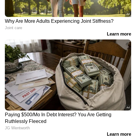
ഇതൊരു താൽക്കാലിക മടങ്ങിവരവല്ല.
കൃത്യമായ പ്ലാനിങ്ങോടെ എടുത്ത
തീരുമാനമാണെന്നും ഹരിത് വ്യക്തമാക്കി.
'ജർമ്മനിയെ എപ്പോഴും കൃതജ്ഞതയോടെ
ഓർക്കും. ഇന്ത്യ എന്നത് വെറുമൊരു രാജ്യമല്ല,
എന്റെ വീടാണ്. രണ്ട് രാജ്യങ്ങൾ, രണ്ട് വീടുകൾ,
പക്ഷേ ഒരൊറ്റ ഹൃദയം' എന്നാണ് ഹരിത്
കുറിച്ചത്. സ്വന്തം വേരുകളിലേക്ക് മടങ്ങുക
എന്നത് വളരെ മികച്ച തീരുമാനമാണ് എന്ന്
പലരും അഭിപ്രായപ്പെട്ടു.