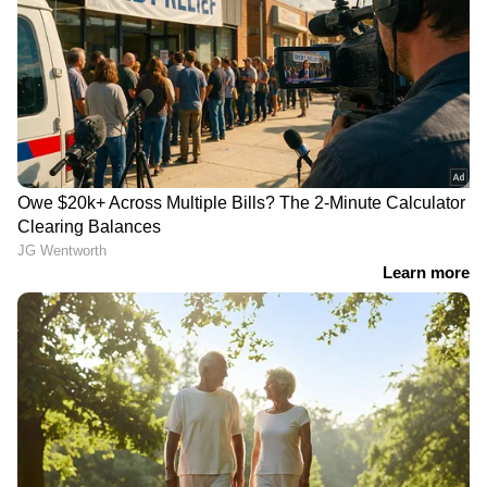
തന്റെ കുട്ടികൾ ഇരു രാജ്യങ്ങളിലെയും
ജീവിതസാഹചര്യങ്ങൾ അനുഭവിച്ചറിയണമെന്ന്
ഹരിത് ആഗ്രഹിക്കുന്നു. 'ജർമ്മനിയിലെ
അച്ചടക്കവും ആഗോള കാഴ്ചപ്പാടുകളും അവർ
മനസ്സിലാക്കണം. ഒപ്പം ഇന്ത്യയുടെ സ്നേഹവും
സംസ്കാരവും കുടുംബബന്ധങ്ങളുടെ
ഊഷ്മളതയും അവർ തൊട്ടറിയണം' എന്നാണ്
അദ്ദേഹം എഴുതിയത്.