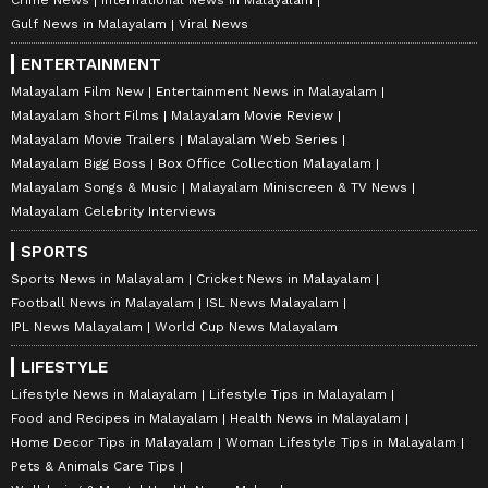
Crime News
International News in Malayalam
Gulf News in Malayalam
Viral News
ENTERTAINMENT
Malayalam Film New
Entertainment News in Malayalam
Malayalam Short Films
Malayalam Movie Review
Malayalam Movie Trailers
Malayalam Web Series
Malayalam Bigg Boss
Box Office Collection Malayalam
Malayalam Songs & Music
Malayalam Miniscreen & TV News
Malayalam Celebrity Interviews
SPORTS
Sports News in Malayalam
Cricket News in Malayalam
Football News in Malayalam
ISL News Malayalam
IPL News Malayalam
World Cup News Malayalam
LIFESTYLE
Lifestyle News in Malayalam
Lifestyle Tips in Malayalam
Food and Recipes in Malayalam
Health News in Malayalam
Home Decor Tips in Malayalam
Woman Lifestyle Tips in Malayalam
Pets & Animals Care Tips