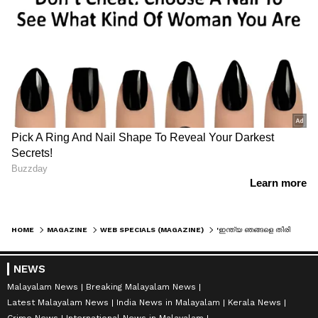
HOME
MAGAZINE
WEB SPECIALS (MAGAZINE)
'ഇന്ത്യ ഞങ്ങളെ തിരികെ വിളിച്ചു, മക്കൾ ഇന്ത്യൻ സംസ്കാരവുമറിയണം'; ജർമ്മനിയിലെ സുഖജീവിതമുപേക്ഷിച്ച് നാട്ടിലേക്ക്
NEWS
Malayalam News
Breaking Malayalam News
Latest Malayalam News
India News in Malayalam
Kerala News