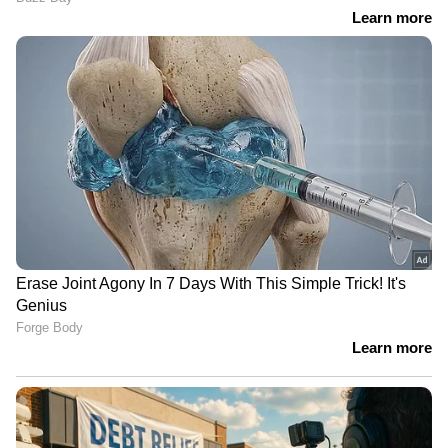
കണ്ടിട്ടുകൂടിയില്ല, എന്നിട്ടും
ഞങ്ങളുടെ വീടുകളിൽ കയറി' |
Arjun Aayanki