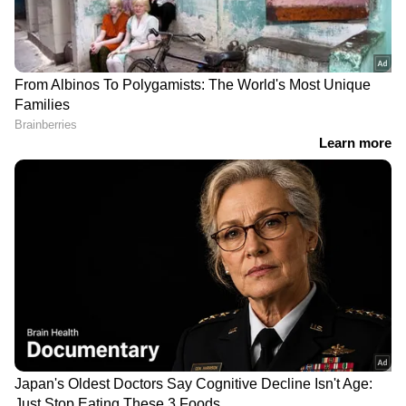
RECOMMENDED STORIES
3 വർഷത്തിനിടെ യുവതി
ബിസിനസ്സ് തുടങ്ങുന്നതിന്
ഓർഡർ ചെയ്തത് 258
മുൻപ് ജോലി ചെയ്ത്
കോടിയുടെ സാധനങ്ങൾ,
പരിചയം നേടണം;