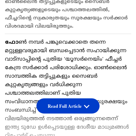
ഓൺലൈൻ തട്ടിപ്പുകളുടെയും സൈബർ
കുറ്റകൃത്യങ്ങളുടെയും പശ്ചാത്തലത്തിൽ,
ഫീച്ചറിന്റെ സ്വകാര്യതയും സുരക്ഷയും സർക്കാർ
വിശദമായി വിലയിരുത്തും.
ഫോ
ൺ നമ്പർ പങ്കുവെക്കാതെ തന്നെ
മറ്റുള്ളവരുമായി ബന്ധപ്പെടാൻ സഹായിക്കുന്ന
വാട്‍സാപ്പിന്റെ പുതിയ 'യൂസർനെയിം' ഫീച്ചർ
കേന്ദ്ര സർക്കാർ പരിശോധിക്കും. ഓൺലൈൻ
സാമ്പത്തിക തട്ടിപ്പുകളും സൈബർ
കുറ്റകൃത്യങ്ങളും വർധിക്കുന്ന
പശ്ചാത്തലത്തിലാണ് പുതിയ
സംവിധാനത്തിന്റെ സ്വകാര്യതയും സുരക്ഷയും
Read Full Article
സംബന്ധിച്ച് സർക്കാർ വിശദമായ
വിലയിരുത്തൽ നടത്താൻ ഒരുങ്ങുന്നതെന്ന്
ഇന്ത്യ ടുഡേ ഉൾപ്പെടയുള്ള ദേശീയ മാധ്യമങ്ങൾ
റിപ്പോർട്ട് ചെയ്യുന്നു.