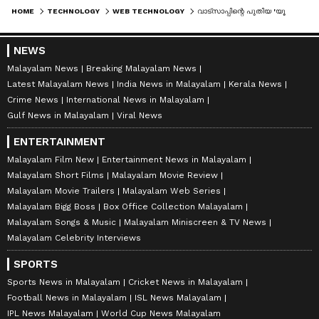
HOME
TECHNOLOGY
WEB TECHNOLOGY
വാട്‍സാപ്പിന്റെ പുതിയ 'യൂസർനെയിം' ഫീച്ചർ കേന്ദ്രത്തിന്റെ നിരീക്ഷണത്തിൽ; ഓൺലൈൻ തട്ടിപ്പിന് വഴിയൊരുക്കുമോ എന്ന് പരിശോധന
NEWS
Malayalam News
Breaking Malayalam News
Latest Malayalam News
India News in Malayalam
Kerala News
Crime News
International News in Malayalam
Gulf News in Malayalam
Viral News
ENTERTAINMENT
Malayalam Film New
Entertainment News in Malayalam
Malayalam Short Films
Malayalam Movie Review
Malayalam Movie Trailers
Malayalam Web Series
Malayalam Bigg Boss
Box Office Collection Malayalam
Malayalam Songs & Music
Malayalam Miniscreen & TV News
Malayalam Celebrity Interviews
SPORTS
Sports News in Malayalam
Cricket News in Malayalam
Football News in Malayalam
ISL News Malayalam
IPL News Malayalam
World Cup News Malayalam