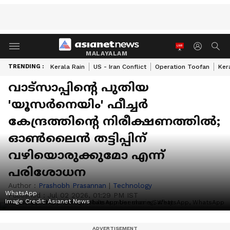
MALAYALAM
TRENDING :
Kerala Rain
US - Iran Conflict
Operation Toofan
Ker
വാട്‍സാപ്പിന്റെ പുതിയ
'യൂസർനെയിം' ഫീച്ചർ
കേന്ദ്രത്തിന്റെ നിരീക്ഷണത്തിൽ;
ഓൺലൈൻ തട്ടിപ്പിന്
വഴിയൊരുക്കുമോ എന്ന്
പരിശോധന
Author :
Prashobh Prasannan
|
Technology
WhatsApp
Published :
Jul 02 2026, 01:29 PM IST
Image Credit:
Asianet News