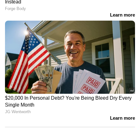
അക്കൗണ്ടുകൾ ബന്ധിപ്പിക്കേണ്ടതുണ്ട്.
അതേസമയം, യൂസർനെയിം സംവിധാനം വ്യാജ
അക്കൗണ്ടുകൾ സൃഷ്‍ടിച്ച് ആളുകളെ
കബളിപ്പിക്കാൻ തട്ടിപ്പുകാർ
ഉപയോഗിച്ചേക്കാമെന്ന ആശങ്കയും സൈബർ
സുരക്ഷാ വിദഗ്ധർ ഉയർത്തുന്നുണ്ട്. ഇതിന്
മറുപടിയായി, ദുരുപയോഗം കണ്ടെത്താൻ
ഒന്നിലധികം സുരക്ഷാ സംവിധാനങ്ങൾ
ഒരുക്കിയിട്ടുണ്ടെന്നും, ആവശ്യമെങ്കിൽ
യൂസർനെയിമിനൊപ്പം പ്രത്യേക ന്യൂമറിക് കീ
പങ്കിടാനുള്ള സംവിധാനവും
അവതരിപ്പിക്കുമെന്നും വാട്‍സാപ്പ് അറിയിച്ചു.