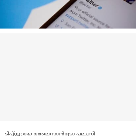
ടിപ്പ്സ്റ്ററായ അലെസാൻട്രോ പലുസി