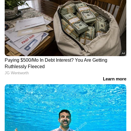
സോഷ്യൽ മീഡിയ
Follow Us