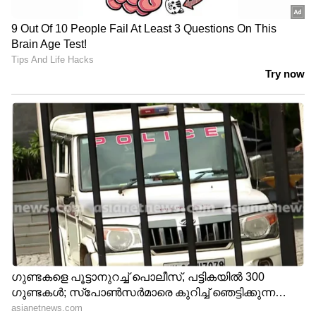
ചെയ്യുന്നത് സംബന്ധിച്ച് 326 തവണ
നിയമപരമായ ആവശ്യങ്ങൾ വന്നുവെന്ന് ട്വിറ്റർ
പറഞ്ഞു.
മുൻ കാലയളവിനെ അപേക്ഷിച്ച് (ജനുവരി-
ജൂൺ 2021) ഇത്തരം ആവശ്യങ്ങളുടെ
കാര്യത്തില്‍ എണ്ണത്തിൽ 103 ശതമാനം
വർദ്ധനവ് ഉണ്ടായതായും ട്വിറ്റർ
ചൂണ്ടിക്കാണിക്കുന്നു. ഇന്ത്യ (114), തുർക്കി (78),
റഷ്യ (55), പാകിസ്ഥാൻ (48) എന്നിവർ സമർപ്പിച്ച
നിയമപരമായ ആവശ്യങ്ങളാണ് ഈ
മുന്നേറ്റത്തിന് കാരണമായത്. 2021 ജനുവരി-
ജൂൺ മാസങ്ങളിലും ഇന്ത്യ ഈ പട്ടികയിൽ
ഒന്നാമതെത്തിയിരുന്നു.