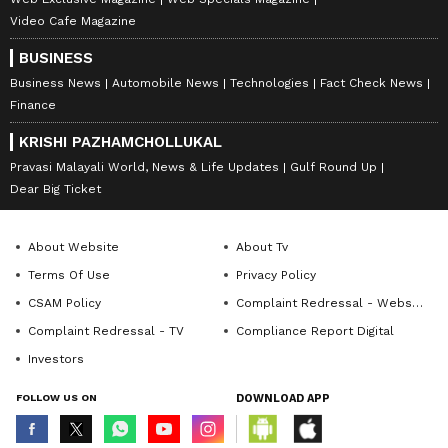
Video Cafe Magazine
BUSINESS
Business News
Automobile News
Technologies
Fact Check News
Finance
KRISHI PAZHAMCHOLLUKAL
Pravasi Malayali World, News & Life Updates
Gulf Round Up
Dear Big Ticket
About Website
About Tv
Terms Of Use
Privacy Policy
CSAM Policy
Complaint Redressal - Website
Complaint Redressal - TV
Compliance Report Digital
Investors
FOLLOW US ON
DOWNLOAD APP