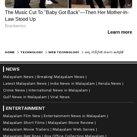
HOME
TECHNOLOGY
WEB TECHNOLOGY
ഒരു ട്വീറ്റില്‍ തന്നെ മൾട്ടിമീഡിയ ഫയലുകൾ ഉൾപ്പെടുത്താം ; പുതിയ അപ്ഡേഷൻ ഉടൻ
NEWS
Malayalam News
Breaking Malayalam News
Latest Malayalam News
India News in Malayalam
Kerala News
Crime News
International News in Malayalam
Gulf News in Malayalam
Viral News
ENTERTAINMENT
Malayalam Film New
Entertainment News in Malayalam
Malayalam Short Films
Malayalam Movie Review
Malayalam Movie Trailers
Malayalam Web Series
Malayalam Bigg Boss
Box Office Collection Malayalam