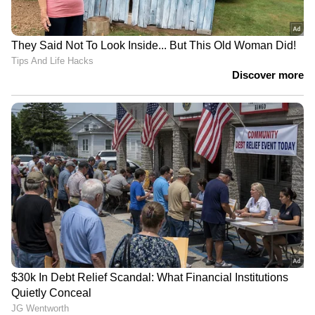
പത്താംക്ലാസില്‍ പഠിപ്പിച്ച ട്യൂഷന്‍ ടീച്ചര്‍ക്ക്
വാട്ട്സ്ആപ്പ് മെസേജ് അയച്ച് വിദ്യാര്‍ത്ഥി;
വൈറലായി, കാരണം
പത്താം വാര്‍ഷികം ആഘോഷമാക്കി
ഗൂഗിള്‍ പ്ലേ സ്റ്റോര്‍ ; പുതിയ ഓഫറുകള്‍
മാധ്യമപ്രവർത്തകരുടെയും ട്വീറ്റുകൾ
ബ്ലോക്ക് ചെയ്യാന്‍ ആവശ്യപ്പെട്ട
രാജ്യങ്ങളില്‍ ഇന്ത്യ ഒന്നാമതെന്ന് ട്വിറ്റര്‍