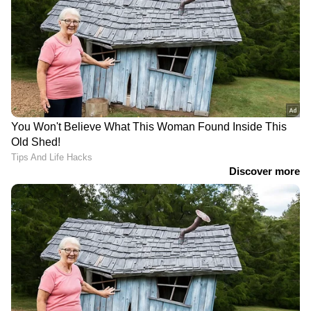
പങ്കുവെക്കണം.
LATEST VIDEOS
എറണാകുളം മുതൽ കണ്ണൂർ വരെ
പൊലീസിനെ വെല്ലുവിളിച്ച് യാത്ര;
ഒടുവിൽ അർജുൻ ആയങ്കി
അറസ്റ്റിൽ | Kannur
'പൊലീസിനെതിരായുള്ള
വെല്ലുവിളിയല്ല, ആവശ്യപ്പെടലാണ്':
അര്‍ജുൻ ആയങ്കിയെ സൈബര്‍
സ്റ്റേഷനിലെത്തിച്ചു