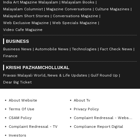
India Art Magazine Malayalam
Malayalam Books
Malayalam Columnist
Magazine Conversations
Culture Magazines
Malayalam Short Stories
Conversations Magazine
Web Exclusive Magazine
Web Specials Magazine
Video Cafe Magazine
BUSINESS
Business News
Automobile News
Technologies
Fact Check News
Finance
KRISHI PAZHAMCHOLLUKAL
Pravasi Malayali World, News & Life Updates
Gulf Round Up
Dear Big Ticket
About Website
About Tv
Terms Of Use
Privacy Policy
CSAM Policy
Complaint Redressal - Website
Complaint Redressal - TV
Compliance Report Digital
Investors