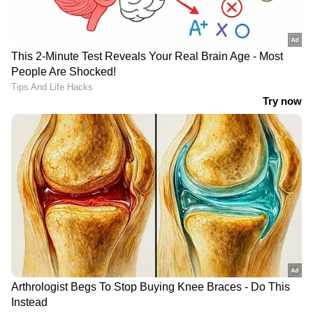
ഇറങ്ങാൻ ഇനിയും സമയമെടുക്കും
News@1PM | ഒരുമണി വാർത്ത
വിശദമായി | 08 August 2026
'റോബിന്‍ പോര്': അരമണിക്കൂര്‍ മുന്‍പേ
പുറപ്പെട്ട് കെഎസ്ആര്‍ടിസി, യാത്ര
തുടങ്ങിയത് കാലിയായി