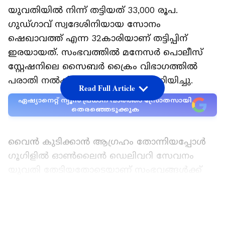
യുവതിയില്‍ നിന്ന് തട്ടിയത് 33,000 രൂപ.
ഗുഡ്ഗാവ് സ്വദേശിനിയായ സോനം
ഷെഖാവത്ത് എന്ന 32കാരിയാണ് തട്ടിപ്പിന്
ഇരയായത്. സംഭവത്തില്‍ മനേസര്‍ പൊലീസ്
സ്റ്റേഷനിലെ സൈബര്‍ ക്രൈം വിഭാഗത്തില്‍
പരാതി നല്‍കിയതായി സോനം അറിയിച്ചു.
Read Full Article
ഏഷ്യാനെറ്റ് ന്യൂസ് പ്രധാന വാർത്താ സ്രോതസായി
തെരഞ്ഞെടുക്കുക
വൈന്‍ കുടിക്കാന്‍ ആഗ്രഹം തോന്നിയപ്പോള്‍
ഗൂഗിളില്‍ ഓണ്‍ലൈന്‍ ഡെലിവറി സേവനം
യുവതി തേടിയതോടെയാണ് സംഭവങ്ങള്‍ക്ക്
തുടക്കമായത്. 'ഗുഡ്ഗാവിലെ പ്രമുഖ
സ്ഥാപനങ്ങളൊന്നും ഹോം ഡെലിവറി സേവനം
LATEST VIDEOS
നടത്തുന്നില്ലെന്ന് കണ്ടെത്തി. എന്നാല്‍