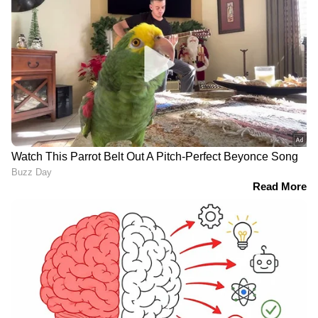
റെക്കോർഡ് ചെയ്തു, 570
സ്പീഡിൽ അന്വേഷണം
കോടി രൂപ നഷ്ടപരിഹാരം
നടക്കാനുള്ള
നൽകാൻ ഗൂഗിൾ
ക്രമീകരണവുമായി
മൈക്രോസോഫ്റ്റ്
LATEST VIDEOS
ജലനിരപ്പ് കുറഞ്ഞെങ്കിലും ദുരിതം
ഒഴിയാതെ കുട്ടനാട്ടുകാര്‍; വെള്ളം