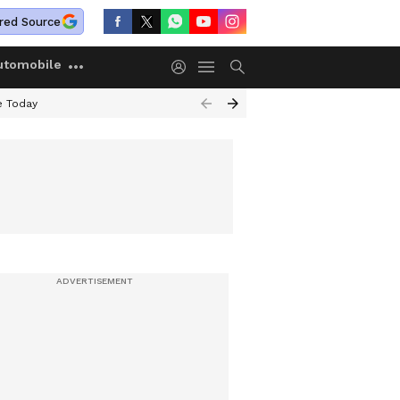
red Source
utomobile
e Today