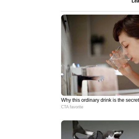
നിർമ്മിച്ചതായി പ്രഖ്യാപിച്ചിരുന്നു
എസ്‌യുവികൾ വിതരണം ചെയ്തിട്ടുണ
ആദ്യമായി ലംബോർഗിനി വാങ്ങുന്ന
പൈക്‌സ് പീക്ക് ഇന്റർനാഷണൽ ഹി
റെക്കോര്‍ഡ് സ്വന്തമാക്കിയിരുന്നു.