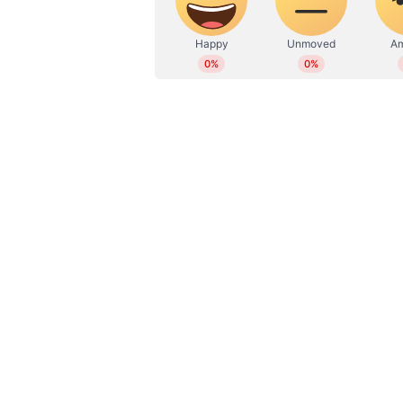
ലംബോര്‍ഗിനി ഉറൂസ് എന്നാല്‍
ലംബോര്‍ഗിനി ഉറൂസിനെപ്പറ്റി പറയുമ
കാർ നിർമാതാക്കളായ ലംബോര്‍ഗിനി
എസ്‌യുവിയാണ് ഉറൂസ് . 1980-കളി
ലംബോര്‍ഗിനിയുടെ രണ്ടാമത്തെ എ
എസ്‌യുവിയായിരുന്നു. അതേസമയം 