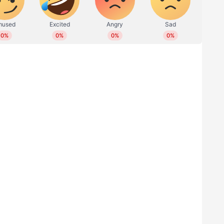
്പോള്‍, കാല്‍ നൂറ്റാണ്ടിന് ശേഷം ഇറ്റാലിയൻ സൂപ്പർ
യുടെ നിരയില്‍ പിറവിയെടുത്ത രണ്ടാം
ൽ പുറത്തിറക്കിയ LM002-ന് ശേഷം
സ്‌യുവിയാണ് ഉറുസ്. LM002 പരുക്കനായ ഒരു
ഉറൂസിന് വളരെ സ്‌പോർട്ടിയറും ശക്തവും