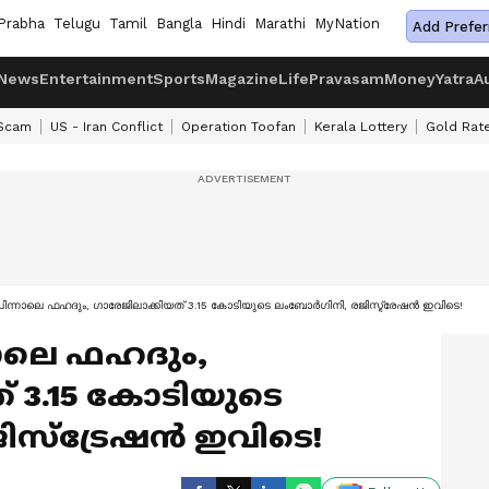
Prabha
Telugu
Tamil
Bangla
Hindi
Marathi
MyNation
Add Prefer
News
Entertainment
Sports
Magazine
Life
Pravasam
Money
Yatra
A
 Scam
US - Iran Conflict
Operation Toofan
Kerala Lottery
Gold Rat
പിന്നാലെ ഫഹദും, ഗാരേജിലാക്കിയത് 3.15 കോടിയുടെ ലംബോര്‍ഗിനി, രജിസ്ട്രേഷന്‍ ഇവിടെ!
നാലെ ഫഹദും,
് 3.15 കോടിയുടെ
ിസ്ട്രേഷന്‍ ഇവിടെ!