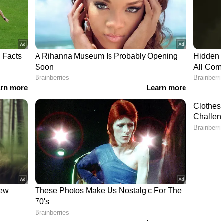
ില്‍. ഇതില്‍ സാബിയ (മണല്‍), ടെറ (ഗ്രാവല്‍),
ംഗ് മോഡുകള്‍ ഓഫ്‌റോഡിംഗ് ലക്ഷ്യമിട്ടുള്ളതാണ്.
തിയും, 1,683 മി.മീ ഉയരവുമാണ് എസ്‌യുവിക്കുള്ളത്.
്‍ബേസ്. ഫോക്‌സ്വാഗണിന്റെ എംഎല്‍ബി ഇവോ
ന സൂപ്പര്‍ എസ്‌യുവിയാണ് ഉറുസ്. രൂപകല്‍പ്പനയിലും
ം പുലര്‍ത്തുന്ന ഉറുസിന് 'സൂപ്പര്‍ എസ്.യു.വി.'
രണ്ടാമതും വാങ്ങി കൊവിഡ് വാക്സിന്‍
്‌യുവികളിലെ ടോപ്പ് സെല്ലിങ്ങ് പട്ടം ഉറുസിന്
ലംബോർഗിനി 20,000ത്തെ യൂണിറ്റ് ഉറുസ്