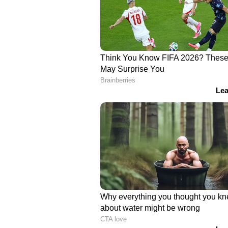
ആറ് ഡ്രൈവിംഗ് മോഡുകളുണ്ട് ഉറൂസ
നിവി (മഞ്ഞ്) എന്നീ മൂന്ന് ഡ്രൈവി
5,112 മി.മീ നീളവും, 2,016 മി.മീ വീ
3,003 മി.മീ നീളമേറിയതാണ് വീല
പ്ലാറ്റ്‌ഫോമില്‍ നിര്‍മിച്ചിരിക്കുന്
സാങ്കേതിക വിദ്യയിലും ഉന്നത നിലവാര
എന്ന വിശേഷണവുമുണ്ട്.
10 കോടിയുടെ ആഡംബര വണ്ടി 
കമ്പനി മുതലാളി!
അവതരണം മുതല്‍ തന്നെ പ്രീമിയം എസ
സ്വന്തമായിരുന്നു. 2022 ജൂണിൽ, 