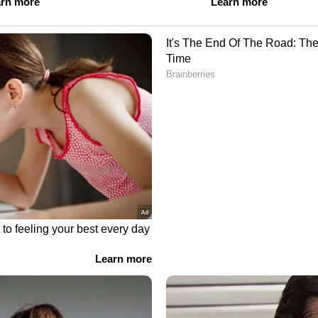
. കൂടാതെ, നിർമ്മാതാവ് ഇന്ത്യയിൽ 200 ഉറുസ്
്ട്. ഉറൂസ് വാങ്ങുന്നവരിൽ 80 ശതമാനം പേരും
തായും ലംബോർഗിനി പറയുന്നു. അടുത്തിടെ .
ൽ ക്ലൈംബിന്റെ കയറ്റത്തിൽ ലംബോര്‍ഗിനി ഉറൂസ്