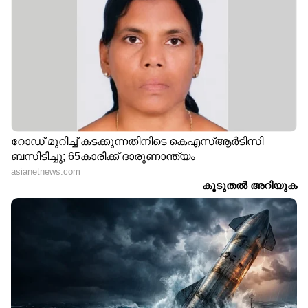
ഇന്ത്യയിൽ പെട്രോളിനൊപ്പം എഥനോളാണ്
മിക്‌സ് ചെയ്യുന്നത്. പെട്രോളിനെയും
ഡീസലിനെയും അപേക്ഷിച്ച് കുറഞ്ഞ
വിലയാണ് എഥനോളിനുള്ളത്. ഒരു ലിറ്റർ
പെട്രോളിന് 100 രൂപയ്ക്ക് മുകളിലും ഡീസലിന്
90 രൂപയ്ക്ക് മുകളിലുമാണ് നിലവിലെ വില.
എന്നാൽ, എഥനോളിന് ലിറ്ററിന് 62.65 രൂപ
മാത്രമാണ് വില. അതുകൊണ്ട് തന്നെ
എഥനോൾ ഇന്ധനമായി ഉപയോഗിക്കുകയോ
എഥനോൾ ചേർന്ന പെട്രോൾ