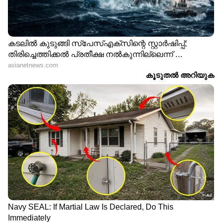
ഉപയോഗിക്കുകയോ ചെയ്യുന്നതിലൂടെ
ഉപയോക്താക്കളുടെ ഇന്ധനച്ചെലലവിൽ
കാര്യമായ കുറവുണ്ടാകും എന്നാണ് കേന്ദ്ര
സർക്കാർ പറയുന്നത്.