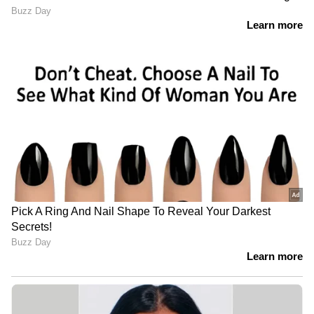
അനുയോജ്യമായി സ്വയം ക്രമീകരിക്കാൻ
കഴിയുന്ന എഞ്ചിനുമാണിത്. ആധുനിക
വാഹനങ്ങളിലുള്ള ഫ്യൂവൽ കോമ്പോസിഷൻ
സെൻസർ, ഇ.സി.യു പ്രോഗ്രാമിങ് പോലുള്ള
പരിഷ്‍കാരങ്ങളാണ് ഇത് സാധ്യമാക്കുന്നത്.
കേന്ദ്രത്തിന്‍റെ മനസറിഞ്ഞ് ഇന്നോവ
മുതലാളി, രാജ്യത്തെ ആദ്യ വാഹനം എത്തി!