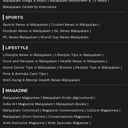
Malayalam Songs & Music
Malayalam Miniscreen & TV News
Malayalam Celebrity Interviews
SPORTS
Sports News in Malayalam
Cricket News in Malayalam
Football News in Malayalam
ISL News Malayalam
IPL News Malayalam
World Cup News Malayalam
LIFESTYLE
Lifestyle News in Malayalam
Lifestyle Tips in Malayalam
Food and Recipes in Malayalam
Health News in Malayalam
Home Decor Tips in Malayalam
Woman Lifestyle Tips in Malayalam
Pets & Animals Care Tips
Well-being & Mental Health News Malayalam
MAGAZINE
Malayalam Magazines
Malayalam Krishi (Agriculture)
India Art Magazine Malayalam
Malayalam Books
Malayalam Columnist
Magazine Conversations
Culture Magazines
Malayalam Short Stories
Conversations Magazine
Web Exclusive Magazine
Web Specials Magazine