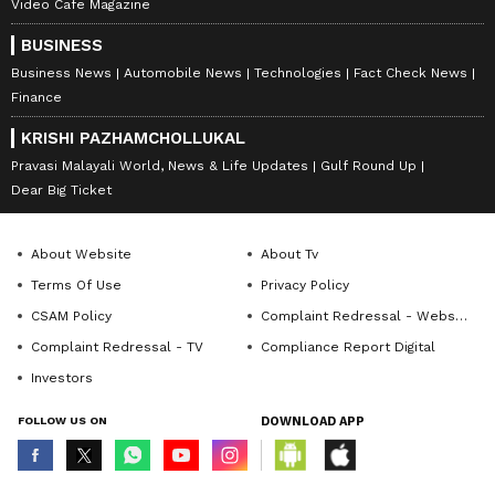
Video Cafe Magazine
BUSINESS
Business News
Automobile News
Technologies
Fact Check News
Finance
KRISHI PAZHAMCHOLLUKAL
Pravasi Malayali World, News & Life Updates
Gulf Round Up
Dear Big Ticket
About Website
About Tv
Terms Of Use
Privacy Policy
CSAM Policy
Complaint Redressal - Website
Complaint Redressal - TV
Compliance Report Digital
Investors
FOLLOW US ON
DOWNLOAD APP