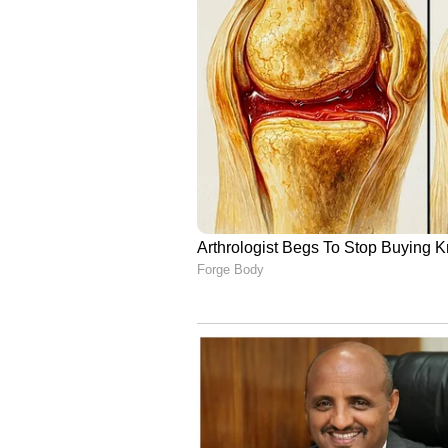
7. ടാറ്റ ടിയാഗോ (7,187 യൂണിറ്റുക
ഉപഭോക്താക്കളെ ആകർഷിക്കുന്നതിൽ
വിജയിച്ചിട്ടുണ്ട്. കഴിഞ്ഞ വർഷം 
കഴിഞ്ഞ മാസം 7,187 യൂണിറ്റുകൾ വ
വളർച്ചയാണ് കമ്പനി നേടിയത്. വ
സ്ഥാനത്തായിരുന്നു.
8. ടാറ്റ ആൾട്രോസ് (4,770 യൂണിറ
ടാറ്റ മോട്ടോഴ്‌സിൽ നിന്നുള്ള ആൾട
ഉപഭോക്താക്കളുടെ ശ്രദ്ധ ആകർഷി
യൂണിറ്റുകളിൽ നിന്ന് കഴിഞ്ഞ മാസ
വളർച്ചയാണ് കമ്പനിയുടെ വിൽപ്പന
കഴിഞ്ഞ മാസം എട്ടാം സ്ഥാനത്തായിര
9. മാരുതി സുസുക്കി ഇഗ്നിസ് (4,