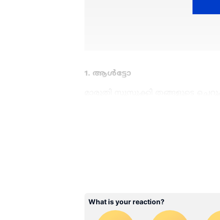
1. ആൾട്ടോ
മാരുതി സുസുക്കി തങ്ങളുടെ ചെറ
മാസം വിറ്റഴിച്ചു. രാജ്യത്തെ ഏറ്റവ
വർഷം ഇതേ കാലയളവിൽ ഇത് 17,389
ABOUT THE AUTHOR
വളർച്ചയാണ് കമ്പനി നേടിയത്.
WD
Web Desk
2. വാഗൺ ആർ
മാരുതി സുസുക്കി തങ്ങളുടെ ഫാമി
കഴിഞ്ഞ മാസം വിറ്റഴിച്ചു. ഇത് രാജ്
വിൽപ്പനക്കാരനായി. കഴിഞ്ഞ വർഷം
ഇത്തവണ 45.48 ശതമാനം വളർച്ച