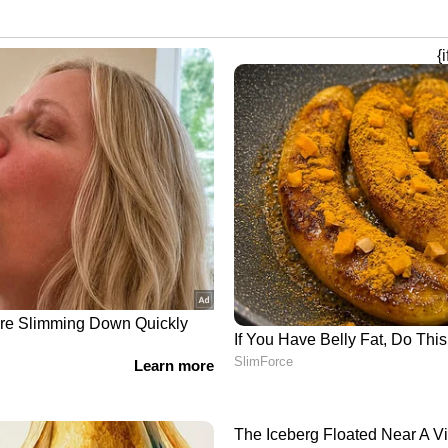
ിയോസ് അതിന്റെ ഗുണനിലവാരത്തിനും ശക്തമായ
വിൽ രാജ്യത്ത് ഏറ്റവും കൂടുതൽ വിറ്റഴിക്കപ്പെടുന്ന
ഴിഞ്ഞ വർഷം ഇതേ കാലയളവിലെ 6,042
 8,855 യൂണിറ്റുകൾ വിറ്റു. ഇത്തവണ 46.56
െ വാർഷിക വിൽപ്പനയിൽ ഉണ്ടായത്.
കൾ വിറ്റു)
്ക് കാർ i20 കഴിഞ്ഞ മാസം 7,814 യൂണിറ്റുകൾ വിറ്റു.
 യൂണിറ്റുകളെ അപേക്ഷിച്ച് ഇത്തവണ 77.03
െ വാർഷിക വിൽപ്പനയിൽ ഉണ്ടായത്. വിൽപ്പനയുടെ
ി ആറാം സ്ഥാനത്തായിരുന്നു.