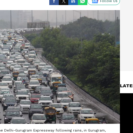
Follow Us
LATE
the Delhi-Gurugram Expressway following rains, in Gurugram,