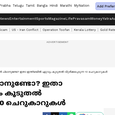
Prabha
Telugu
Tamil
Bangla
Hindi
Marathi
MyNation
Add Prefer
News
Entertainment
Sports
Magazine
Life
Pravasam
Money
Yatra
A
 Scam
US - Iran Conflict
Operation Toofan
Kerala Lottery
Gold Rat
ാൻ പ്ലാനുണ്ടോ? ഇതാ ഇന്ത്യയിൽ ഏറ്റവും കൂടുതൽ വിറ്റഴിക്കപ്പെടുന്ന 10 ചെറുകാറുകൾ
്ലാനുണ്ടോ? ഇതാ
ും കൂടുതൽ
്ന 10 ചെറുകാറുകൾ