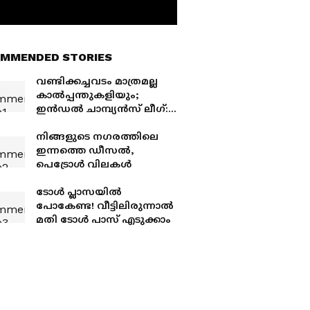
MMENDED STORIES
വണ്ടിക്കച്ചവടം മാത്രമല്ല
കാൽപ്പന്തുകളിയും;
ഇൻഡൽ ചാമ്പ്യൻസ് ലീഗ്:
തിരുവനന്തപുരത്ത്
പന്തുരുളുന്നു
നിങ്ങളുടെ നഗരത്തിലെ
ഇന്നത്തെ ഡീസൽ,
പെട്രോൾ വിലകൾ
ടോൾ പ്ലാസയിൽ
പോകേണ്ട! വീട്ടിലിരുന്നാൽ
മതി ടോൾ പാസ് എടുക്കാം