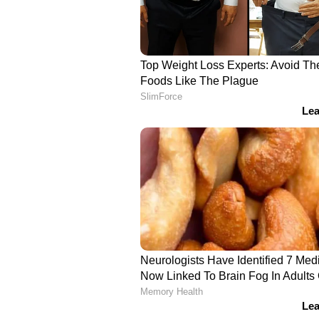
3. മാരുതി സുസുക്കി സ്വിഫ്റ്റ് (1
ഹാച്ച്ബാക്ക് കാർ സെഗ്‌മെന്റിലെ ഏ
മാസം 17,231 യൂണിറ്റുകൾ വിറ്റു,
യൂണിറ്റുകളെ അപേക്ഷിച്ച് രാജ്യത്ത് 
കാറാണിത്. ഇത്തവണ 87.71 ശതമാ
വിൽപ്പനയിൽ ഉണ്ടായത്.
4. മാരുതി സുസുക്കി ബലേനോ (17
പ്രീമിയം ഹാച്ച്ബാക്ക് കാർ വിഭാഗ
ബലേനോ കഴിഞ്ഞ മാസം 17,149 യൂണ
കാലയളവിൽ 15,573 യൂണിറ്റുകൾ വിറ്റഴി
നാലാമത്തെ കാറാണിത്. ഇത്തവണ 1
നേടിയത്.
5. ഹ്യൂണ്ടായി ഗ്രാൻഡ് ഐ10 നി