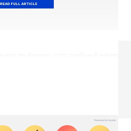
READ FULL ARTICLE
ുകാറായ ആൾട്ടോയുടെ 21,260 യൂണിറ്റുകൾ കഴിഞ്ഞ
ും കൂടുതൽ വിറ്റഴിക്കപ്പെടുന്ന കാറാണിത്. കഴിഞ്ഞ
 യൂണിറ്റായിരുന്നു. ഇത്തവണ 22.26% വിൽപ്പന
ലി കാറായ വാഗൺആറിന്‍റെ 17,945 യൂണിറ്റുകൾ
യത്തെ ഏറ്റവും മികച്ച രണ്ടാമത്തെ
 ഇതേ കാലയളവിൽ ഇത് 12,335 യൂണിറ്റായിരുന്നു.
യാണ് കമ്പനിയുടെ വാർഷിക വിൽപ്പനയിൽ