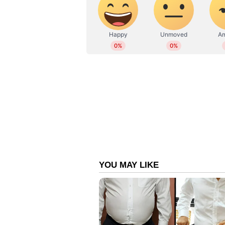
ഉണ്ടായത്.