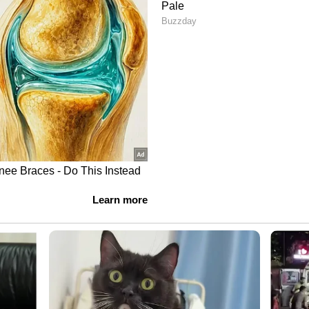
ൾ വിറ്റു)
 ടാറ്റ മോട്ടോഴ്‌സിന്റെ ടിയാഗോ തീർച്ചയായും
ഇതേ കാലയളവിലെ 4,040 യൂണിറ്റുകളിൽ നിന്ന്
ിറ്റു. ഇത്തവണ 77.90 ശതമാനം വിൽപ്പന
ിൽപ്പനയിൽ കഴിഞ്ഞ മാസം ഏഴാം
്റുകൾ വിറ്റു)
്രോസ് അതിന്‍റെ സ്റ്റൈലിംഗ് കാരണം
ക്കുന്നു. കഴിഞ്ഞ വർഷം ഇതേ കാലയളവിലെ 5,128
ം 4,770 യൂണിറ്റുകൾ വിറ്റു. ഇത്തവണ 6.98 ശതമാനം
യിൽ നഷ്ടമായത്. വിൽപ്പനയുടെ കാര്യത്തിൽ,
ുന്നു.
743 യൂണിറ്റുകൾ വിറ്റു)