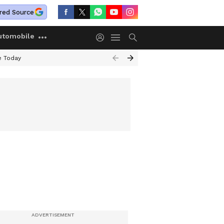
red Source
utomobile
e Today