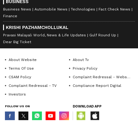
BUSINESS
Business News
Automobile News
Technologies
Fact Check News
Finance
KRISHI PAZHAMCHOLLUKAL
Pravasi Malayali World, News & Life Updates
Gulf Round Up
Dear Big Ticket
About Website
About Tv
Terms Of Use
Privacy Policy
CSAM Policy
Complaint Redressal - Website
Complaint Redressal - TV
Compliance Report Digital
Investors
FOLLOW US ON
DOWNLOAD APP
© Copyright 2026 Asianxt Digital Technologies Private Limited (Formerly
known as Asianet News Media & Entertainment Private Limited) | All Rights
Reserved