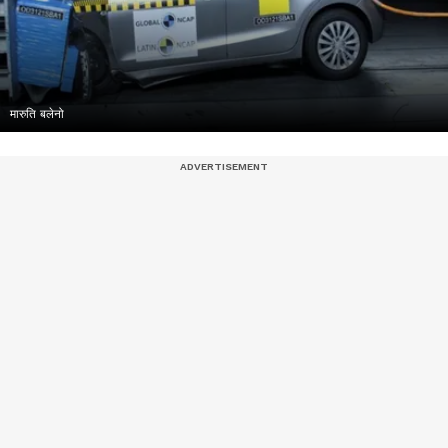
मारुति बलेनो