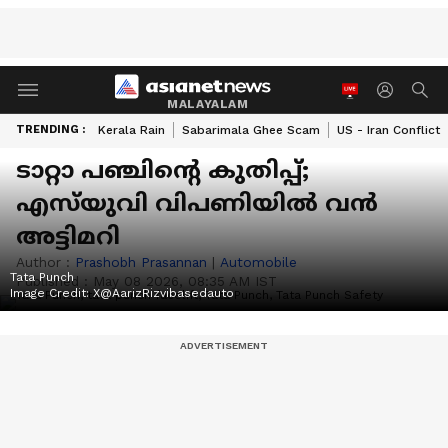
MALAYALAM
TRENDING :
Kerala Rain
Sabarimala Ghee Scam
US - Iran Conflict
ടാറ്റാ പഞ്ചിന്‍റെ കുതിപ്പ്;
എസ്‌യുവി വിപണിയിൽ വൻ
അട്ടിമറി
Author :
Prashobh Prasannan
|
Automobile
Tata Punch
Published :
May 08 2026, 08:35 AM IST
Image Credit:
X@AarizRizvibasedauto