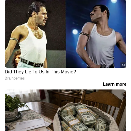
Related Articles
വർഷാവസാന ഓഫറിൽ വൻ വിലക്കുറവ്;
ടാറ്റാ പഞ്ച് ഇവിക്ക് 1.60 ലക്ഷം കിഴിവ്
പുതിയ ടാറ്റാ പഞ്ച് വരുന്നു; വമ്പൻ
മാറ്റങ്ങളോടെ
RECOMMENDED STORIES