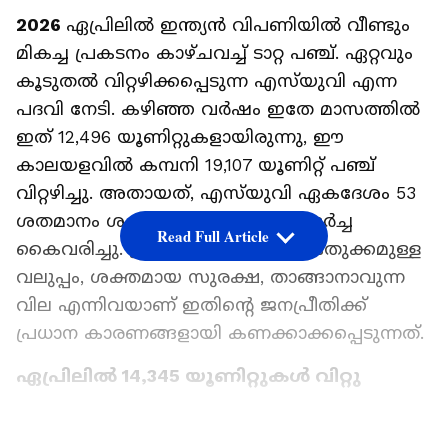
2026
ഏപ്രിലിൽ ഇന്ത്യൻ വിപണിയിൽ വീണ്ടും
മികച്ച പ്രകടനം കാഴ്ചവച്ച് ടാറ്റ പഞ്ച്. ഏറ്റവും
കൂടുതൽ വിറ്റഴിക്കപ്പെടുന്ന എസ്‌യുവി എന്ന
പദവി നേടി. കഴിഞ്ഞ വർഷം ഇതേ മാസത്തിൽ
ഇത് 12,496 യൂണിറ്റുകളായിരുന്നു, ഈ
കാലയളവിൽ കമ്പനി 19,107 യൂണിറ്റ് പഞ്ച്
വിറ്റഴിച്ചു. അതായത്, എസ്‌യുവി ഏകദേശം 53
ശതമാനം ശക്തമായ വാർഷിക വളർച്ച
Read Full Article
കൈവരിച്ചു. ഇതിന്‍റെ ഡിസൈൻ, ഒതുക്കമുള്ള
വലുപ്പം, ശക്തമായ സുരക്ഷ, താങ്ങാനാവുന്ന
വില എന്നിവയാണ് ഇതിന്റെ ജനപ്രീതിക്ക്
പ്രധാന കാരണങ്ങളായി കണക്കാക്കപ്പെടുന്നത്.
ഏപ്രിലിൽ 14,345 യൂണിറ്റുകൾ വിറ്റു
ഇത്തവണ മാരുതി ഫ്രോങ്ക്സ് വിൽപ്പനയിൽ