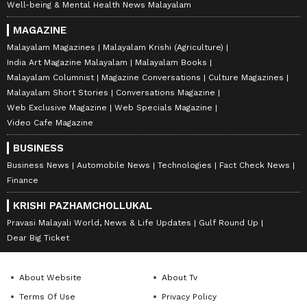
Well-being & Mental Health News Malayalam
MAGAZINE
Malayalam Magazines
Malayalam Krishi (Agriculture)
India Art Magazine Malayalam
Malayalam Books
Malayalam Columnist
Magazine Conversations
Culture Magazines
Malayalam Short Stories
Conversations Magazine
Web Exclusive Magazine
Web Specials Magazine
Video Cafe Magazine
BUSINESS
Business News
Automobile News
Technologies
Fact Check News
Finance
KRISHI PAZHAMCHOLLUKAL
Pravasi Malayali World, News & Life Updates
Gulf Round Up
Dear Big Ticket
About Website
About Tv
Terms Of Use
Privacy Policy