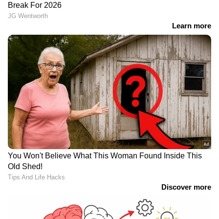
ജലനിരപ്പ് കുറഞ്ഞെങ്കിലും ദുരിതം
ഒഴിയാതെ കുട്ടനാട്ടുകാര്‍; വെള്ളം
ബ്രെസയുടെയും വിക്ടോറിയസിന്റെയും
ഇറങ്ങാൻ ഇനിയും സമയമെടുക്കും
വിൽപ്പന
മാരുതി ബ്രെസയും വിക്ടോറിയസും ആറും
News@1PM | ഒരുമണി വാർത്ത
ഏഴും സ്ഥാനങ്ങൾ നേടി. ബ്രെസയുടെ വിൽപ്പന
വിശദമായി | 08 August 2026
14,124 യൂണിറ്റുകളായി, 17 ശതമാനം ഇടിവ്.
ഹ്യുണ്ടായി വെന്യു ശക്തമായ തിരിച്ചുവരവ്
നടത്തി, വിൽപ്പനയിൽ 56 ശതമാനം വർധനവ്
രേഖപ്പെടുത്തി 12,420 യൂണിറ്റുകളായി. കിയ
സെൽറ്റോസും കിയ സോനെറ്റും ആദ്യ പത്തിൽ
ഇടം നേടി. രണ്ട് മോഡലുകളും വിൽപ്പനയിൽ
ഗണ്യമായ വളർച്ച കൈവരിച്ചു, ഇത് എസ്‌യുവി
വിപണിയിൽ മത്സരം കൂടുതൽ ശക്തമാക്കി.