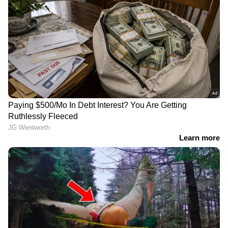
Related Articles
നാല് മണിക്കൂറിനുള്ളിൽ ചാർജ്ജാകും!
സൂപ്പർഫാസ്റ്റ് ചാർജിംഗ് ഉള്ള അഞ്ച് മികച്ച
ഇലക്ട്രിക് കാറുകൾ
യമഹ XSR 155; ഇതാ നിങ്ങൾ
അറിഞ്ഞിരിക്കേണ്ട അഞ്ച് കാര്യങ്ങൾ