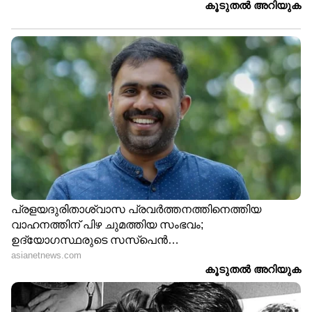
സ്‍കൂട്ടർ വിപണിയിലെ
ഏപ്രിലിലെ സ്‍കൂട്ടർ
അത്ഭുതം; ആക്ടിവയെ
വിൽപ്പന: ആക്ടിവയെ
തോർപ്പിക്കാനാവില്ല!
വെല്ലാനാരുണ്ട്?
റോയൽ എൻഫീൽഡിന്‍റെ
ഒബെൻ റോർ ഇവോ: