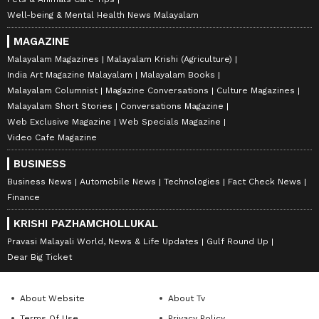
Well-being & Mental Health News Malayalam
MAGAZINE
Malayalam Magazines
Malayalam Krishi (Agriculture)
India Art Magazine Malayalam
Malayalam Books
Malayalam Columnist
Magazine Conversations
Culture Magazines
Malayalam Short Stories
Conversations Magazine
Web Exclusive Magazine
Web Specials Magazine
Video Cafe Magazine
BUSINESS
Business News
Automobile News
Technologies
Fact Check News
Finance
KRISHI PAZHAMCHOLLUKAL
Pravasi Malayali World, News & Life Updates
Gulf Round Up
Dear Big Ticket
About Website
About Tv
Terms Of Use
Privacy Policy