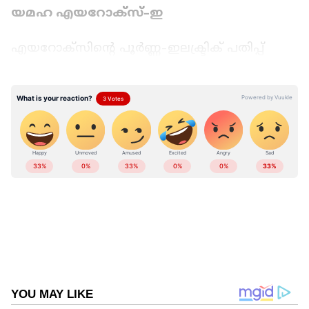
യമഹ എയറോക്സ്-ഇ
എയറോക്‌സിന്റെ പൂർണ്ണ-ഇലക്ട്രിക് പതിപ്പ്
അടുത്തിടെ യമഹ ഇന്ത്യയിൽ അവതരിപ്പിച്ചു.
അടുത്ത വർഷം ആദ്യം, അതായത് 2026 ൽ
വിൽപ്പനയ്‌ക്കെത്താൻ പദ്ധതിയിട്ടിരിക്കുന്ന
എയറോക്‌സ്-ഇയിൽ 3 kWh ബാറ്ററി പായ്ക്ക്
ഉണ്ട്, 9.4 kW ഇലക്ട്രിക് മോട്ടോറുമായി
ഇണചേർന്ന് 48 Nm പീക്ക് ടോർക്ക്
ഉത്പാദിപ്പിക്കുന്നു. ഇലക്ട്രിക് സ്കൂട്ടറിന്റെ
അവകാശപ്പെട്ട ശ്രേണി 106 കിലോമീറ്ററാണ്.
രൂപകൽപ്പനയുടെ കാര്യത്തിൽ, ചെറിയ
ഇലക്ട്രിക്-നിർദ്ദിഷ്ട സ്പർശനങ്ങൾ
ഉണ്ടെങ്കിലും, അതിന്റെ ഐസിഇ എതിരാളിക്ക്
പരിചിതമായ ഒരു സ്റ്റൈലിംഗ് ഇത് നൽകുന്നു.
യമഹ എയറോക്സ്-ഇ മൂന്ന് റൈഡിംഗ്