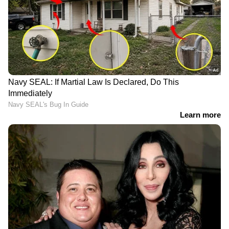
ഇലക്ട്രോണിക് ബ്രേക്കിംഗ് സിസ്റ്റം (AEBS),
സംയോജിത ഓൺ-ബോർഡ് ചാർജറുള്ള ഒരു
പുതിയ ചാർജ് ഡ്രൈവ് കൺട്രോളർ എന്നിവ
ഉൾപ്പെടുന്നു. കുടുംബങ്ങൾക്ക് മാത്രമായുള്ള
ഒരു ഇലക്ട്രിക് സ്‍കൂട്ടറായിട്ടാണ് ഇന്ത്യൻ ഇവി
സ്റ്റാർട്ടപ്പ് EL01 കൺസെപ്റ്റ് പ്രദർശിപ്പിച്ചത്.
ബ്രാൻഡിന്റെ EL ശ്രേണിയിൽ നിന്നുള്ള ആദ്യ
സ്‍കൂട്ടർ 2026 ലെ ഉത്സവ സീസണിൽ
വിൽപ്പനയ്‌ക്കെത്തും.
സിമ്പിൾ എനർജി ന്യൂ ഫാമിലി-ഓറിയന്റഡ്
ഇ-സ്‍കൂട്ടർ
ബെംഗളൂരു ആസ്ഥാനമായുള്ള ഇലക്ട്രിക്
വാഹന നിർമ്മാതാവ് ഇന്ത്യൻ വിപണിക്കായി
ഒരു പുതിയ കുടുംബാധിഷ്ഠിത ഇലക്ട്രിക്