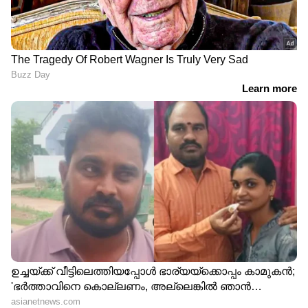
ആയങ്കി; ഒളിവിലിരുന്ന് പൊലീസിന്
പരിഹാസം | Arjun Aayanki | Police
കണ്ണൂരിലെ കുപ്രസിദ്ധ ഗുണ്ടാ
നേതാവ് കല്ല് ജംഷിക്കെതിരെ കാപ്പ
ചുമത്തി പൊലീസ് | Kannur | KAAPA
case