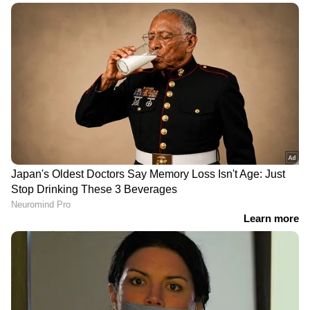
മോഡുകൾ വാഗ്ദാനം ചെയ്യുന്നു, അതായത്
ഇക്കോ, സ്റ്റാൻഡേർഡ്, പവർ, കൂടാതെ ഒരു
പ്രത്യേക റിവേഴ്സ് മോഡും. സ്മാർട്ട് കീ സിസ്റ്റം,
അഞ്ച് ഇഞ്ച് ടിഎഫ്‍ടി ഇൻസ്ട്രുമെന്റ് ക്ലസ്റ്റർ,
ബ്ലൂടൂത്ത് കണക്റ്റിവിറ്റി, ട്രാക്ഷൻ കൺട്രോൾ
തുടങ്ങിയ സവിശേഷതകളോടെയാണ് ഇ-
സ്‍കൂട്ടർ വരുന്നത്.
യമഹ ഇസി-06
എയറോക്സ്-ഇയ്‌ക്കൊപ്പം, 2026 ന്റെ ആദ്യ
പാദത്തിൽ പുറത്തിറങ്ങുന്ന EC-06 ഉം യമഹ
പുറത്തിറക്കി. വിശാലമായ ഉപഭോക്താക്കളെ
ലക്ഷ്യമിട്ട് റിവറിൽ നിന്നുള്ള ഒരു പ്രൊഡക്ഷൻ
മോഡലിനെ അടിസ്ഥാനമാക്കിയുള്ളതാണ് ഇത്.
സ്‌പെസിഫിക്കേഷനെക്കുറിച്ച്