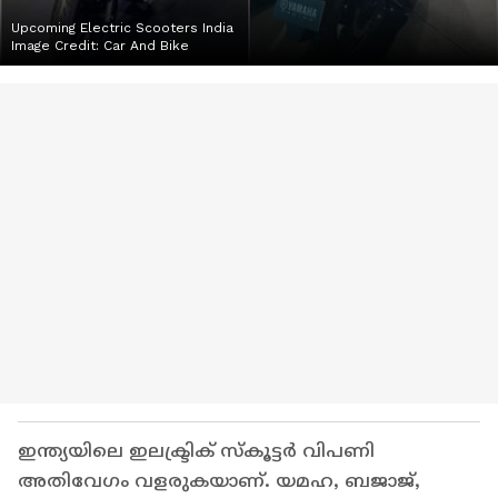
Upcoming Electric Scooters India
Image Credit:
Car And Bike
ഇന്ത്യയിലെ ഇലക്ട്രിക് സ്‍കൂട്ടർ വിപണി
അതിവേഗം വളരുകയാണ്. യമഹ, ബജാജ്,