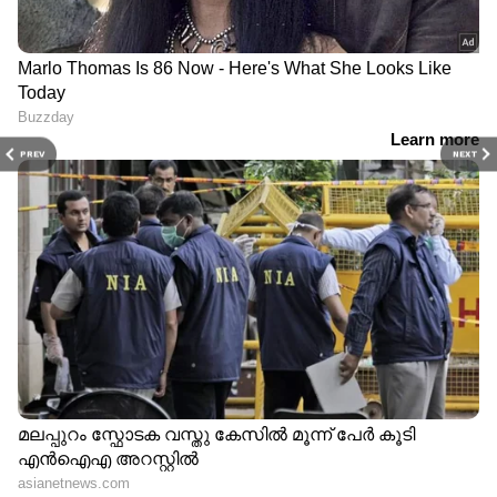
prashobh@asianetnews.in
PREV
NEXT
DOWNLOAD APP
RECOMMENDED STORIES