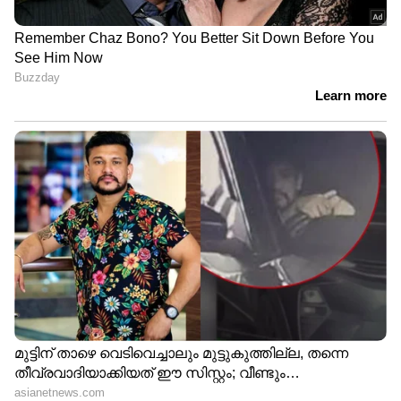
സ്കൂട്ടറിൽ പ്രവർത്തിക്കുന്നു. മിനിമലിസ്റ്റിക്
ഡിസൈൻ ഭാഷ എടുത്തുകാണിച്ചുകൊണ്ട്
ബ്രാൻഡ് സമർപ്പിച്ച സമീപകാല ഡിസൈൻ
പേറ്റന്റിലൂടെയാണ് ഈ വികസനം
വെളിച്ചത്തുവന്നത്.പേറ്റന്‍റ് ചിത്രങ്ങളിൽ ഒരു
നീണ്ട ഫ്ലാറ്റ് സീറ്റ്, ഒരു എൽഇഡി ഹെഡ്‌ലാമ്പ്,
കട്ടിയുള്ള സൈഡ് ബോഡി പാനലുകൾ, ഒരു
ഫ്ലാറ്റ് ഫ്ലോർബോർഡ് എന്നിവ നമുക്ക് കാണാൻ
കഴിയും. സാങ്കേതിക വിശദാംശങ്ങൾ നിലവിൽ
വിരളമാണെങ്കിലും, വരാനിരിക്കുന്ന ഇ-സ്കൂട്ടർ
കമ്പനിയുടെ നിലവിലെ സ്‌പോർട്ടി
മോഡലുകളിൽ നിന്ന് വളരെ
അകലെയായിരിക്കും. സിമ്പിൾ എനർജിയുടെ
കുടുംബാധിഷ്ഠിത ഇലക്ട്രിക് സ്‍കൂട്ടർ അടുത്ത
വർഷം എപ്പോഴെങ്കിലും പുറത്തിറങ്ങുമെന്ന്
പ്രതീക്ഷിക്കുന്നു.