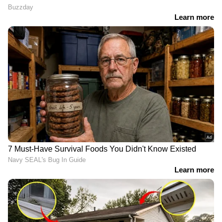
എപ്പോഴെങ്കിലും പുറത്തിറങ്ങുമെന്ന്
പ്രതീക്ഷിക്കുന്ന ചേതക് ഇവിയിൽ നിലവിലുള്ള
3.5 kWh ബാറ്ററി പായ്ക്ക് നിലനിർത്താൻ
സാധ്യതയുണ്ട്. ഒറ്റ ചാർജിൽ ഏകദേശം 150
കിലോമീറ്റർ സഞ്ചരിക്കാൻ കഴിയും.
ആതർ ഇഎൽ
ഇന്ത്യൻ വിപണിക്കായി നിരവധി പുതിയ
ഇലക്ട്രിക് സ്‍കൂട്ടറുകളിൽ ഏഥർ എനർജി
പ്രവർത്തിക്കുന്നു. ഈ വർഷം ഓഗസ്റ്റിൽ കമ്പനി
അടുത്ത തലമുറ ഇലക്ട്രിക് സ്‍കൂട്ടർ
ആർക്കിടെക്ചറായി ഇഎൽ പ്ലാറ്റ്‌ഫോം
പ്രദർശിപ്പിച്ചു. ഇത് പുതിയ ഇ-സ്‍കൂട്ടറുകളുടെ
ഒരു ശ്രേണിയെ ശക്തിപ്പെടുത്തും. പുതിയ
ഇഎൽ പ്ലാറ്റ്‌ഫോമിന്റെ പ്രത്യേകതകളിൽ നൂതന