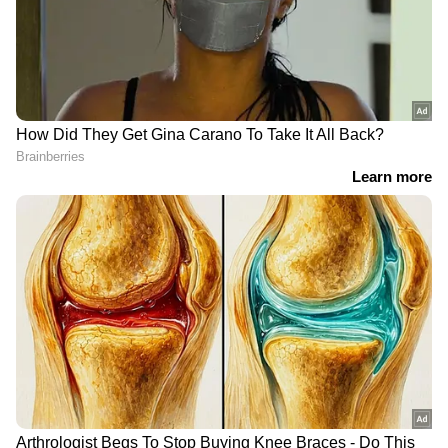
പറയുകയാണെങ്കിൽ, EC-06 ന് 4 kWh ഉയർന്ന
ശേഷിയുള്ള ഫിക്സഡ് ബാറ്ററി പായ്ക്ക്
ലഭിക്കുന്നു, ഒറ്റ ചാർജിൽ 160 കിലോമീറ്റർ
സഞ്ചരിക്കാൻ കഴിയുമെന്ന് അവകാശപ്പെടുന്നു.
4.5 kW ഇലക്ട്രിക് മോട്ടോറുമായി ഇത്
ഘടിപ്പിച്ചിരിക്കുന്നു, ഇത് 6.7 kW പീക്ക് പവർ
ഉത്പാദിപ്പിക്കാൻ ട്യൂൺ ചെയ്തിട്ടുണ്ട്.
സവിശേഷതകളുടെ കാര്യത്തിൽ, മാക്സി
ഇലക്ട്രിക് സ്‍കൂട്ടറിന് ഒരു എൽസിഡി ക്ലസ്റ്റർ,
ബിൽറ്റ്-ഇൻ ടെലിമാറ്റിക്സ്, മൂന്ന് റൈഡിംഗ്
മോഡുകൾ, റിവേഴ്സ് മോഡ് എന്നിവയും
അതിലേറെയും ലഭിക്കുന്നു. യമഹ EC-06 ന്റെ
നിർമ്മാണം റിവർ മൊബിലിറ്റി കൈകാര്യം
ചെയ്യും.