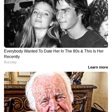
അടുത്ത നീക്കം;
ബുക്കിംഗിൽ റെക്കോർഡ്
തിരുപ്പതിയിൽ വൻ
കുതിപ്പ്
സർപ്രൈസ്?
LATEST VIDEOS
പൊലീസിനെ വട്ടംചുറ്റിച്ച് അര്‍ജുന്‍