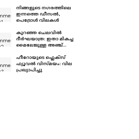
നിങ്ങളുടെ നഗരത്തിലെ
ഇന്നത്തെ ഡീസൽ,
പെട്രോൾ വിലകൾ
കുറഞ്ഞ ചെലവിൽ
ദീർഘയാത്ര: ഇതാ മികച്ച
മൈലേജുള്ള അഞ്ച്
ബൈക്കുകൾ
ഹീറോയുടെ ഫ്ലെക്സ്
ഫ്യൂവൽ വിസ്‍മയം: വില
പ്രഖ്യാപിച്ചു