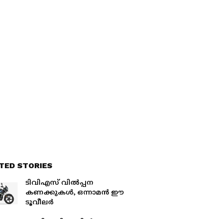
TED STORIES
ടിവിഎസ് വിൽപ്പന
കണക്കുകൾ, ഒന്നാമൻ ഈ
ടൂവീലർ