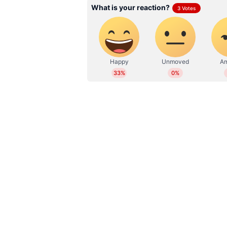
പ്രകടനം ഇത് നൽകുമെന്ന് പ്രതീക്
പോലുള്ള മോഡലുകൾ ഏകദേശം 14 മു
അതിനാൽ ടിവിഎസ് സമാനമായ പ്രകടന