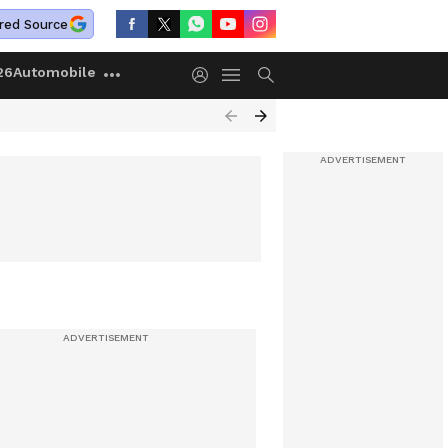
red Source
26
Automobile