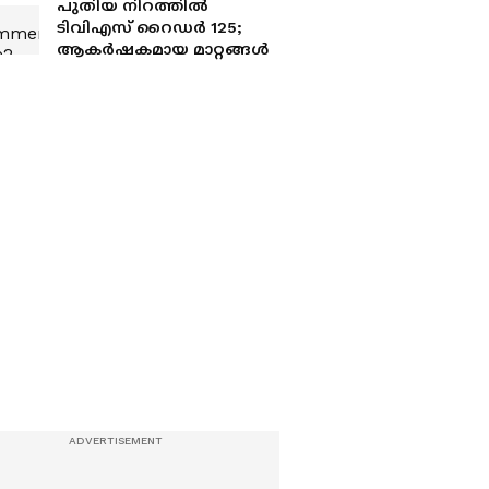
പുതിയ നിറത്തിൽ
ടിവിഎസ് റൈഡർ 125;
ആകർഷകമായ മാറ്റങ്ങൾ