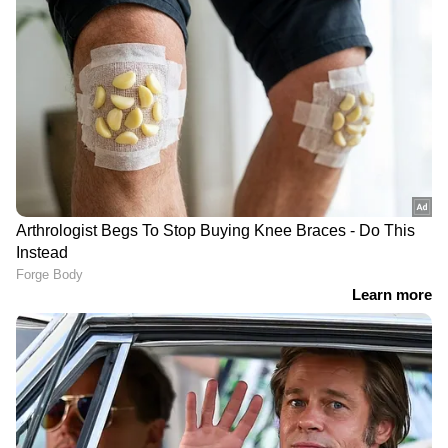
DOWNLOAD APP
RECOMMENDED STORIES
കൂട്ടപ്പിരിച്ചുവിടലിൽ
ബിയര്‍ വിപണിയിലെ
കടുംപിടുത്തവുമായി
വമ്പന്മാര്‍ ഓഹരി
കോറോ ഹെൽത്ത്,
വിപണിയിലേക്ക്;