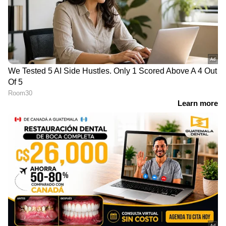
സ്റ്റോറുകളുടെ ശക്തമായ ശൃംഖലയുണ്ട്.