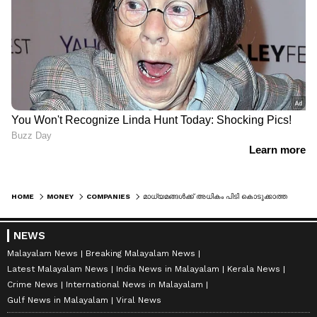
HOME
MONEY
COMPANIES
മാധ്യമങ്ങൾക്ക് അധികം പിടി കൊടുക്കാത്ത പെൺകരുത്ത്, ആഗോള വിപണി നിയന്ത്രിക്കാൻ ഈ 37കാരി; വെസ്റ്റ്സൈഡിന്റെ അമരത്തേക്ക് മായ ടാറ്റ
NEWS
Malayalam News
Breaking Malayalam News
Latest Malayalam News
India News in Malayalam
Kerala News
Crime News
International News in Malayalam
Gulf News in Malayalam
Viral News