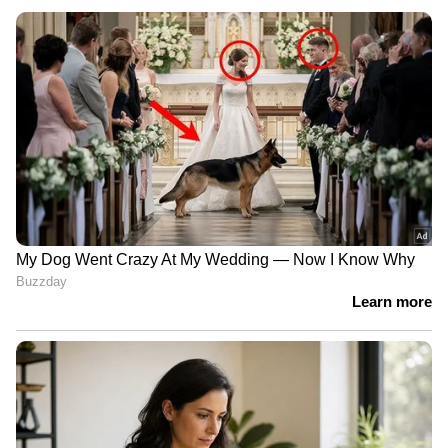
വർഷത്തിൽ മാത്രം 53 പുതിയ സ്റ്റോറുകൾ
തുറന്നിരുന്നു. യുഎഇയിൽ തങ്ങളുടെ ആദ്യ
അന്താരാഷ്ട്ര സ്റ്റോർ തുറന്ന് വെസ്റ്റ്സൈഡ്
ആഗോള വിപണിയിലേക്ക് പ്രവേശിച്ചിരുന്നു.
വരും ദിവസങ്ങളിൽ ഇന്ത്യൻ ഫാഷൻ
ബ്രാൻഡിനെ കൂടുതൽ വിദേശ രാജ്യങ്ങളിലേക്ക്
എത്തിക്കാനാണ് കമ്പനി പദ്ധതിയിടുന്നത്.
ട്രെന്റ് ലിമിറ്റഡ് ഒറ്റനോട്ടത്തിൽ
വെസ്റ്റ്സൈഡിന് പുറമെ ജനപ്രിയ
ബ്രാൻഡുകളായ സുഡിയോ (Zudio), സ്റ്റാർ
ബസാർ (Star Bazaar) എന്നിവയും ട്രെന്റിന്റെ
ഉടമസ്ഥതയിലുള്ളതാണ്. സാമ്പത്തിക വർഷം
2026 ന്റെ അവസാനത്തോടെ ഏകദേശം 19,700
കോടി രൂപ വരുമാനം നേടിയ കമ്പനിക്ക്
ഇന്ത്യയിലെ 321 നഗരങ്ങളിലായി 1,286