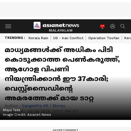
MALAYALAM
TRENDING :
Kerala Rain
US - Iran Conflict
Operation Toofan
Ker
മാധ്യമങ്ങൾക്ക് അധികം പിടി
കൊടുക്കാത്ത പെൺകരുത്ത്,
ആഗോള വിപണി
നിയന്ത്രിക്കാൻ ഈ 37കാരി;
വെസ്റ്റ്സൈഡിന്റെ
അമരത്തേക്ക് മായ ടാറ്റ
Author :
Sangeetha KS
|
Money
Maya Tata
Published :
Jul 06 2026, 03:17 PM IST
Image Credit:
Asianet News