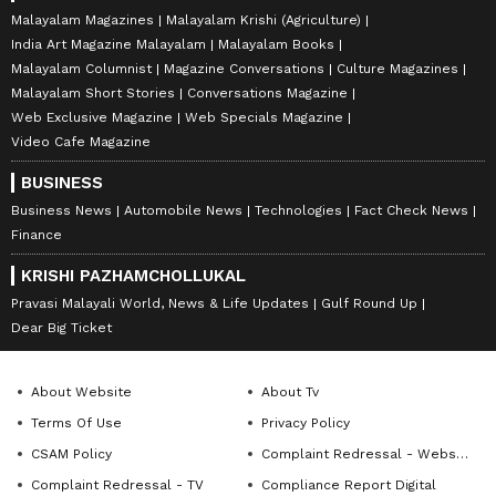
Malayalam Magazines
Malayalam Krishi (Agriculture)
India Art Magazine Malayalam
Malayalam Books
Malayalam Columnist
Magazine Conversations
Culture Magazines
Malayalam Short Stories
Conversations Magazine
Web Exclusive Magazine
Web Specials Magazine
Video Cafe Magazine
BUSINESS
Business News
Automobile News
Technologies
Fact Check News
Finance
KRISHI PAZHAMCHOLLUKAL
Pravasi Malayali World, News & Life Updates
Gulf Round Up
Dear Big Ticket
About Website
About Tv
Terms Of Use
Privacy Policy
CSAM Policy
Complaint Redressal - Website
Complaint Redressal - TV
Compliance Report Digital