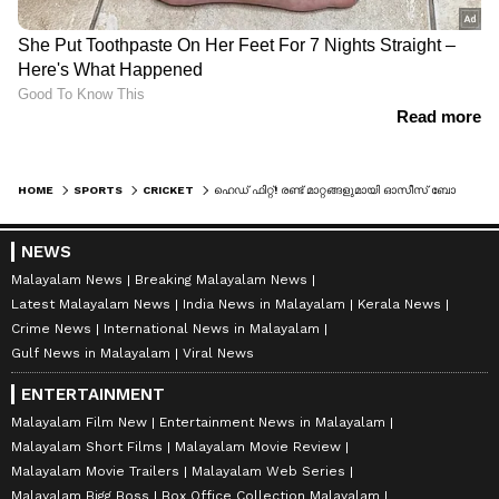
HOME
SPORTS
CRICKET
ഹെഡ് ഫിറ്റ്! രണ്ട് മാറ്റങ്ങളുമായി ഓസീസ് ബോക്‌സിംഗ് ഡേ ടെസ്റ്റിന്; 19കാരന് അരങ്ങേറ്റം
NEWS
Malayalam News
Breaking Malayalam News
Latest Malayalam News
India News in Malayalam
Kerala News
Crime News
International News in Malayalam
Gulf News in Malayalam
Viral News
ENTERTAINMENT
Malayalam Film New
Entertainment News in Malayalam
Malayalam Short Films
Malayalam Movie Review
Malayalam Movie Trailers
Malayalam Web Series
Malayalam Bigg Boss
Box Office Collection Malayalam