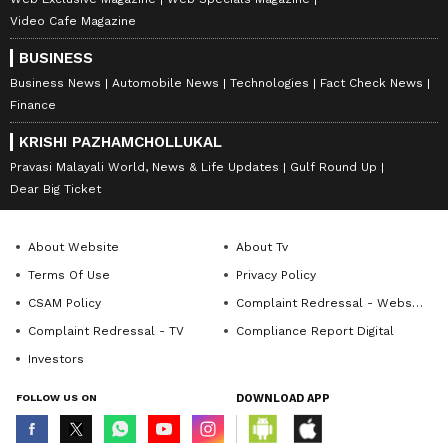
Video Cafe Magazine
BUSINESS
Business News
Automobile News
Technologies
Fact Check News
Finance
KRISHI PAZHAMCHOLLUKAL
Pravasi Malayali World, News & Life Updates
Gulf Round Up
Dear Big Ticket
About Website
About Tv
Terms Of Use
Privacy Policy
CSAM Policy
Complaint Redressal - Website
Complaint Redressal - TV
Compliance Report Digital
Investors
FOLLOW US ON
DOWNLOAD APP