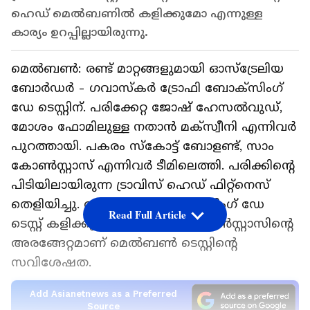
ഹെഡ് മെല്‍ബണില്‍ കളിക്കുമോ എന്നുള്ള
കാര്യം ഉറപ്പില്ലായിരുന്നു.
മെല്‍ബണ്‍: രണ്ട് മാറ്റങ്ങളുമായി ഓസ്‌ട്രേലിയ
ബോര്‍ഡര്‍ - ഗവാസ്‌കര്‍ ട്രോഫി ബോക്‌സിംഗ്
ഡേ ടെസ്റ്റിന്. പരിക്കേറ്റ ജോഷ് ഹേസല്‍വുഡ്,
മോശം ഫോമിലുള്ള നതാന്‍ മക്‌സ്വീനി എന്നിവര്‍
പുറത്തായി. പകരം സ്‌കോട്ട് ബോളണ്ട്, സാം
കോണ്‍സ്റ്റാസ് എന്നിവര്‍ ടീമിലെത്തി. പരിക്കിന്റെ
പിടിയിലായിരുന്ന ട്രാവിസ് ഹെഡ് ഫിറ്റ്‌നെസ്
തെളിയിച്ചു. അദ്ദേഹവും ബോക്‌സിംഗ് ഡേ
Read Full Article
ടെസ്റ്റ് കളിക്കും. 19കാരനായി കോണ്‍സ്റ്റാസിന്റെ
അരങ്ങേറ്റമാണ് മെല്‍ബണ്‍ ടെസ്റ്റിന്റെ
സവിശേഷത.
Add Asianetnews as a Preferred
Source