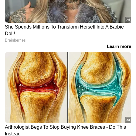
DOWNLOAD APP
RECOMMENDED STORIES
സണ്‍റൈസേഴ്‌സ്
ഐപിഎല്‍ 2026: