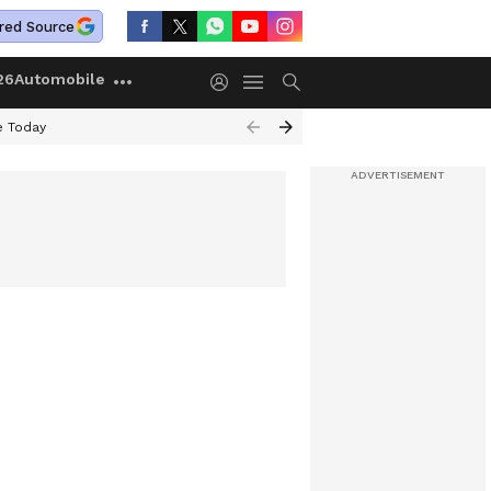
red Source
26
Automobile
e Today