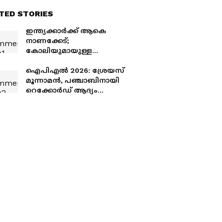
TED STORIES
ഇന്ത്യക്കാര്‍ക്ക് ആകെ
നാണക്കേട്;
കോലിയുമായുള്ള
പ്രശ്‌നത്തില്‍ ട്രാവിസ്
ഹെഡിന്‍റെ ഭാര്യക്ക് നേരെ
ഐപിഎല്‍ 2026: ശ്രേയസ്
കടുത്ത സൈബര്‍
മൂന്നാമൻ, പഞ്ചാബിനായി
ആക്രമണം
റെക്കോ‍ര്‍ഡ് ആദ്യം
നേടിയത് ഇതിഹാസം