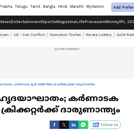
Prabha
Telugu
Tamil
Bangla
Hindi
Marathi
MyNation
Add Prefer
News
Entertainment
Sports
Magazine
Life
Pravasam
Money
IPL 20
 Scam
US - Iran Conflict
Operation Toofan
Kerala Lottery
Gold Rat
ാതം; കര്‍ണാടക മുന്‍ രഞ്ജി ട്രോഫി ക്രിക്കറ്റര്‍ക്ക് ദാരുണാന്ത്യം
െ ഹൃദയാഘാതം; കര്‍ണാടക
ക്രിക്കറ്റര്‍ക്ക് ദാരുണാന്ത്യം
Follow Us