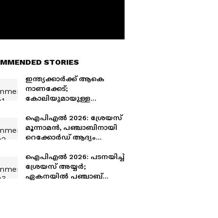
MMENDED STORIES
ഇന്ത്യക്കാര്‍ക്ക് ആകെ
നാണക്കേട്;
കോലിയുമായുള്ള
പ്രശ്‌നത്തില്‍ ട്രാവിസ്
ഹെഡിന്‍റെ ഭാര്യക്ക് നേരെ
ഐപിഎല്‍ 2026: ശ്രേയസ്
കടുത്ത സൈബര്‍
മൂന്നാമൻ, പഞ്ചാബിനായി
ആക്രമണം
റെക്കോ‍ര്‍ഡ് ആദ്യം
നേടിയത് ഇതിഹാസം
ഐപിഎല്‍ 2026: പടനയിച്ച്
ശ്രേയസ് അയ്യർ;
ഏകനയില്‍ പഞ്ചാബ്
നായകന്റെ മാസ്റ്റർക്ലാസ്