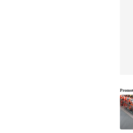
ഐപിഎല്‍ 2026: ശ്രേയസ്
ായുള്ള
മൂന്നാമൻ, പഞ്ചാബിനായി
ഹെഡിന്‍റെ
റെക്കോ‍ര്‍ഡ് ആദ്യം നേടിയത്
ഇതിഹാസം