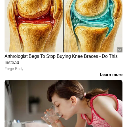
DOWNLOAD APP
ഏഷ്യാനെറ്റ് ന്യൂസ് മലയാളത്തിലൂടെ
Cricket
News
അറിയൂ. നിങ്ങളുടെ പ്രിയ ക്രിക്കറ്റ്ടീ
മുകളുടെ പ്രകടനങ്ങൾ, ആവേശകരമായ
നിമിഷങ്ങൾ, മത്സരം കഴിഞ്ഞുള്ള
വിശകലനങ്ങൾ — എല്ലാം ഇപ്പോൾ
Asianet
News Malayalam
മലയാളത്തിൽ തന്നെ!