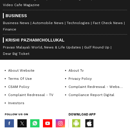
Video Cafe Magazine
BUSINESS
Business News
Automobile News
Technologies
Fact Check News
Finance
KRISHI PAZHAMCHOLLUKAL
Pravasi Malayali World, News & Life Updates
Gulf Round Up
Dear Big Ticket
About Website
About Tv
Terms Of Use
Privacy Policy
CSAM Policy
Complaint Redressal - Website
Complaint Redressal - TV
Compliance Report Digital
Investors
FOLLOW US ON
DOWNLOAD APP