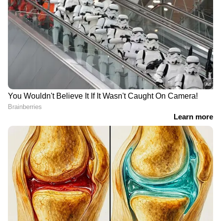
ശ്രീലങ്കന്‍ താരത്തോട്
പേശിവലിവിനെ തോല്‍പ്പിച്ച
മോശമായി പെരുമാറി;
പോരാട്ടവീര്യം; ലഖ്നൗവിലെ
വൈഭവ്
കൊടുംചൂടില്‍ അഫ്ഗാനെ
സൂര്യവംശിയ്‌ക്കെതിരെ
തകര്‍ത്തത് ഗില്ലിന്റെ
കടുത്ത
സെഞ്ചുറി
നടപടിയ്‌ക്കൊരുങ്ങി
ബിസിസിഐ
വനിതാ ടി20 ലോകകപ്പ്:
അഫ്ഗാനിസ്ഥാനെതിരായ
നെതര്‍ലന്‍ഡ്‌സിനെ
ഏകദിന പരമ്പര ഇന്ത്യക്ക്;