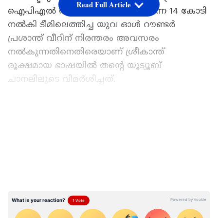
Read Full Article
ഐപിഎല്‍ താരലേലത്തിൽ ചെന്നൈ 14 കോടി
നല്‍കി ടീമിലെത്തിച്ച യുവ ഓൾ റൗണ്ടർ
പ്രശാന്ത് വീറിന് നിരന്തരം അവസരം
നല്‍കുന്നതിനെതിരെയാണ് ശ്രീകാന്ത്
രൂക്ഷമായ ഭാഷയിൽ തന്‍റെ യൂട്യൂബ്
ചാനലിലൂടെ വിമര്‍ശിച്ചത്.
ഏഷ്യാനെറ്റ് ന്യൂസ് പ്രധാന വാർത്താ സ്രോതസായി
തെരഞ്ഞെടുക്കുക
LATEST VIDEOS
ഈ വർഷത്തെ ലേലത്തിൽ കാർത്തിക്
ശർമയ്ക്കൊപ്പം 14.20 കോടി രൂപ നല്‍കിയാണ്
അൺക്യാപ്ഡ് താരമായ പ്രശാന്ത് വീറിനെ
ചെന്നൈ സ്വന്തമാക്കിയത്. എന്നാൽ സീസണിൽ
കളിച്ച അഞ്ച് ഇന്നിങ്സുകളിലും 135-ൽ താഴെ
മാത്രമാണ് പ്രശാന്ത് വീറിന്‍റെ സ്ട്രൈക്ക് റേറ്റ്.