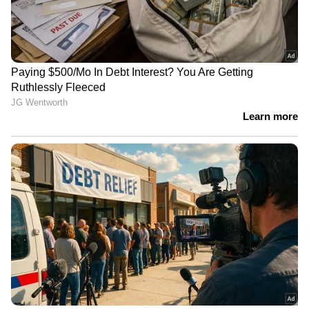
മത്സരങ്ങളിൽ നിന്ന് 6 വിജയവുമായി പോയിന്‍റ്
ടേബിളിൽ ചെന്നൈ കനത്ത തിരിച്ചടിയാണ്
നേരിടുന്നത്. വ്യാഴാഴ്ച ഗുജറാത്ത്
ടൈറ്റൻസിനെതിരെയാണ് ചെന്നൈയുടെ
അവസാന ലീഗ് മത്സരം.
ഏഷ്യാനെറ്റ് ന്യൂസ് ലൈവ് കാണാന്‍ ഇവിടെ
ക്ലിക് ചെയ്യുക