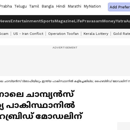
Prabha
Telugu
Tamil
Bangla
Hindi
Marathi
MyNation
Add Prefer
News
Entertainment
Sports
Magazine
Life
Pravasam
Money
Yatra
A
 Scam
US - Iran Conflict
Operation Toofan
Kerala Lottery
Gold Rat
ാലെ ചാമ്പ്യന്‍സ് ട്രോഫിയിലും ഇന്ത്യ പാകിസ്ഥാനില്‍ കളിച്ചേക്കില്ല; ഹൈബ്രിഡ് മോഡലിന
നാലെ ചാമ്പ്യന്‍സ്
്യ പാകിസ്ഥാനില്‍
 ഹൈബ്രിഡ് മോഡലിന്