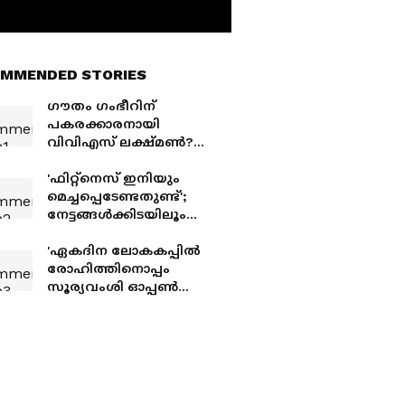
MMENDED STORIES
ഗൗതം ഗംഭീറിന്
പകരക്കാരനായി
വിവിഎസ് ലക്ഷ്മണ്‍?
ചര്‍ച്ചകള്‍ക്ക് വിരാമമിട്ട്
ലക്ഷ്മണ്‍
'ഫിറ്റ്‌നെസ് ഇനിയും
മെച്ചപ്പെടേണ്ടതുണ്ട്';
നേട്ടങ്ങള്‍ക്കിടയിലൂം
വൈഭവിന്
നിര്‍ദേശവുമായി
'ഏകദിന ലോകകപ്പില്‍
വിവിഎസ് ലക്ഷ്മണ്‍
രോഹിത്തിനൊപ്പം
സൂര്യവംശി ഓപ്പണ്‍
ചെയ്യട്ടെ'; നിര്‍ദേശം
മുന്നോട്ടുവച്ച് മുന്‍ ഇന്ത്യന്‍
താരം