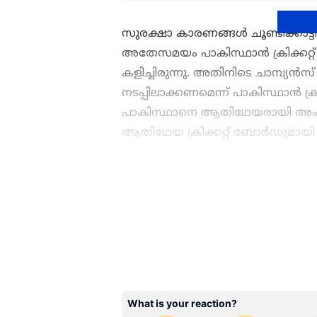
സുരക്ഷാ കാരണങ്ങൾ ചൂണ്ടിക്കാട്ടി
അതേസമയം പാകിസ്ഥാൻ ക്രിക്കറ്റ്
കളിച്ചിരുന്നു. അതിനിടെ ചാമ്പ്യന്
നടപ്പിലാക്കണമെന്ന് പാകിസ്ഥാന്‍ ക്ര
പാകിസ്ഥാനെ ആതിഥേയരായി അംഗീക
ആതിഥേയ ക്രിക്കറ്റ് ബോര്‍ഡുമായി ഔദ
പരമ്പര പിടിക്കാന്‍ ഇന്ത്യ, ഓസ്
രണ്ട് മാറ്റങ്ങള്‍ക്ക് സാധ്യത
ഏഷ്യാനെറ്റ് ന്യൂസ് മലയാളത്
പ്രിയ ക്രിക്കറ്റ്ടീ മുകളു
മത്സരം കഴിഞ്ഞുള്ള വിശകല
Malayalam
മലയാളത്തിൽ തന്
ABOUT THE AUTHOR
Web Desk