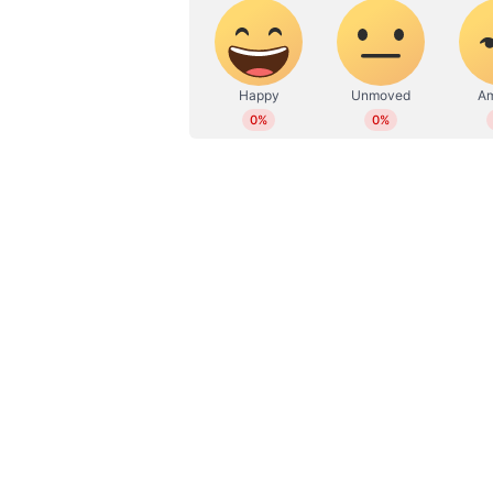
WD
സുരക്ഷാ കാരണങ്ങള്‍ ചൂണ്ടിക്കാട്ടി 
നിലപാടെടുത്താല്‍ സ്വതന്ത്ര ഏജന
സജ്ജീകരണങ്ങള്‍ വിലയിരുത്തണ
അഭ്യര്‍ത്ഥിച്ചിട്ടുണ്ടെന്നാണ് റിപ്പോര്‍
തയാറാവാതിരിക്കുകയും ഇന്ത്യയുടെ 
ചെയ്താല്‍ ഐസിസി നഷ്ടപരിഹാരം
ആവശ്യപ്പെട്ടിട്ടുണ്ട്.