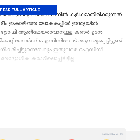
READ FULL ARTICLE
യാണ് ഇന്ത്യ പാകിസ്ഥാനിൽ കളിക്കാതിരിക്കുന്നത്.
 ടീം ഇക്കഴിഞ്ഞ ലോകകപ്പിൽ ഇന്ത്യയിൽ
‍സ് ട്രോഫി ആതിഥേയരാവാനുള്ള കരാര്‍ ഉടന്‍
ിക്കറ്റ് ബോര്‍ഡ് ഐസിസിയോട് ആവശ്യപ്പെട്ടിട്ടുണ്ട്.
രിച്ചിട്ടുണ്ടെങ്കിലും ഇതുവരെ ഐസിസി
്യോഗിക കരാറിലൊപ്പിട്ടിട്ടില്ല.
ട്രേലിയക്കെതിരായ മൂന്നാം ടി20 നാളെ; ടീമില്‍
തിലൂടെ
Cricket News
അറിയൂ. നിങ്ങളുടെ
ടെ പ്രകടനങ്ങൾ, ആവേശകരമായ നിമിഷങ്ങൾ,
നങ്ങൾ — എല്ലാം ഇപ്പോൾ
Asianet News
നെ!