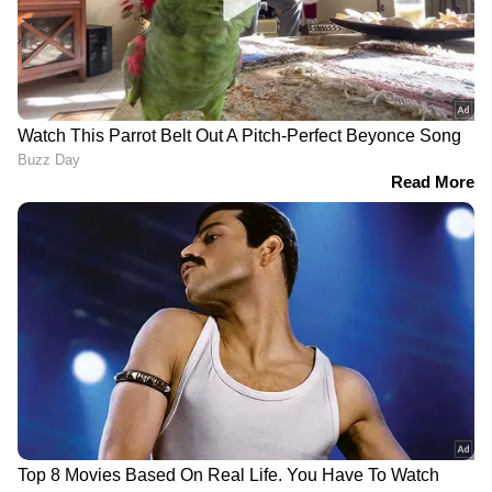
DOWNLOAD APP
ഏഷ്യാനെറ്റ് ന്യൂസ് മലയാളത്തിലൂടെ
Cricket
News
അറിയൂ. നിങ്ങളുടെ പ്രിയ ക്രിക്കറ്റ്ടീ
മുകളുടെ പ്രകടനങ്ങൾ, ആവേശകരമായ
നിമിഷങ്ങൾ, മത്സരം കഴിഞ്ഞുള്ള
വിശകലനങ്ങൾ — എല്ലാം ഇപ്പോൾ
Asianet
News Malayalam
മലയാളത്തിൽ തന്നെ!