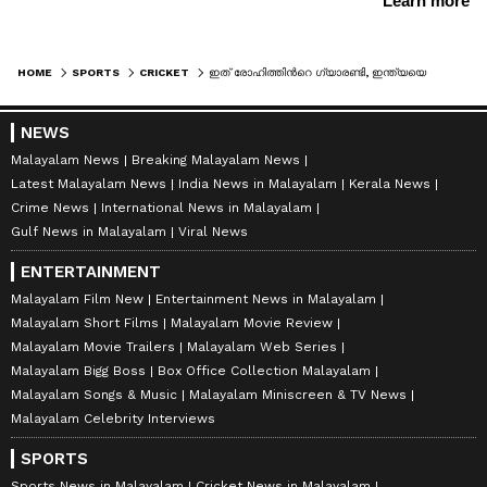
HOME
SPORTS
CRICKET
ഇത് രോഹിത്തിന്‍റെ ഗ്യാരണ്ടി, ഇന്ത്യയെ തൊടാനാവില്ല; ഏകദിനത്തിനും ടി20ക്കും പിന്നാലെ ടെസ്റ്റിലും ഇന്ത്യ നമ്പർ വൺ
NEWS
Malayalam News
Breaking Malayalam News
Latest Malayalam News
India News in Malayalam
Kerala News
Crime News
International News in Malayalam
Gulf News in Malayalam
Viral News
ENTERTAINMENT
Malayalam Film New
Entertainment News in Malayalam
Malayalam Short Films
Malayalam Movie Review
Malayalam Movie Trailers
Malayalam Web Series
Malayalam Bigg Boss
Box Office Collection Malayalam
Malayalam Songs & Music
Malayalam Miniscreen & TV News
Malayalam Celebrity Interviews
SPORTS
Sports News in Malayalam
Cricket News in Malayalam