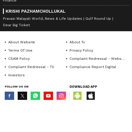
Finance
KRISHI PAZHAMCHOLLUKAL
Pravasi Malayali World, News & Life Updates
Gulf Round Up
Dear Big Ticket
About Website
About Tv
Terms Of Use
Privacy Policy
CSAM Policy
Complaint Redressal - Website
Complaint Redressal - TV
Compliance Report Digital
Investors
FOLLOW US ON
DOWNLOAD APP
© Copyright 2026 Asianxt Digital Technologies Private Limited (Formerly
known as Asianet News Media & Entertainment Private Limited) | All Rights
Reserved