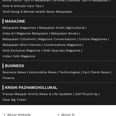
Home Decor Tips in Malayalam
Woman Lifestyle Tips in Malayalam
Pets & Animals Care Tips
Well-being & Mental Health News Malayalam
MAGAZINE
Malayalam Magazines
Malayalam Krishi (Agriculture)
India Art Magazine Malayalam
Malayalam Books
Malayalam Columnist
Magazine Conversations
Culture Magazines
Malayalam Short Stories
Conversations Magazine
Web Exclusive Magazine
Web Specials Magazine
Video Cafe Magazine
BUSINESS
Business News
Automobile News
Technologies
Fact Check News
Finance
KRISHI PAZHAMCHOLLUKAL
Pravasi Malayali World, News & Life Updates
Gulf Round Up
Dear Big Ticket
About Website
About Tv