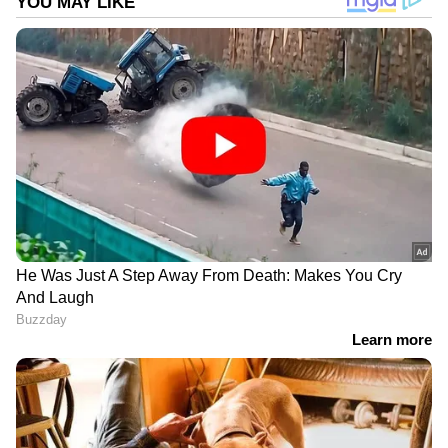
ടെസ്റ്റില്‍ ഇന്ത്യയെ നയിക്കുക.
രോഹിത്തിനോട് വിയോജിപ്പ്,
ഞാനായിരുന്നെങ്കില്‍ ആദ്യ ടെസ്റ്റില്‍
കളിക്കുമായിരുന്നു: സൗരവ് ഗാംഗുലി
DOWNLOAD APP
ഏഷ്യാനെറ്റ് ന്യൂസ് മലയാളത്തിലൂടെ
Cricket
News
അറിയൂ. നിങ്ങളുടെ പ്രിയ ക്രിക്കറ്റ്ടീ
മുകളുടെ പ്രകടനങ്ങൾ, ആവേശകരമായ
നിമിഷങ്ങൾ, മത്സരം കഴിഞ്ഞുള്ള
വിശകലനങ്ങൾ — എല്ലാം ഇപ്പോൾ
Asianet
News Malayalam
മലയാളത്തിൽ തന്നെ!