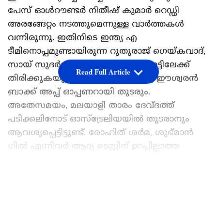
പേസ് ഓള്‍റൗണ്ടര്‍ നിതീഷ് കുമാര്‍ റെഡ്ഡി
അരങ്ങേറ്റം നടത്തുമെന്നുള്ള വാര്‍ത്തകള്‍
വന്നിരുന്നു. ഇതിനിടെ ഇന്ത്യ എ
ടീമിനൊപ്പമുണ്ടായിരുന്ന റുതുരാജ് ഗെയ്കവാദ്,
സായ് സുദര്‍ശന്‍ എന്നിവര്‍ ഇന്ന് നാട്ടിലേക്ക്
Read Full Article
തിരിക്കുകയും ചെയ്തു. അഭിമന്യൂ ഈശ്വരന്‍
ബാക്ക് അപ്പ് ഓപ്പണറായി തുടരും.
അതേസമയം, മലയാളി താരം ദേവ്ദത്ത്
പടിക്കലിനോട് ഓസ്‌ട്രേലിയയില്‍ തുടരാനും
ആവശ്യപ്പെട്ടിട്ടുണ്ട്. രോഹിത് ശര്‍മ, ശുഭ്മാന്‍
ഗില്‍ എന്നിവര്‍ ആദ്യ ടെസ്റ്റിന് ഉറപ്പില്ലാത്ത
സാഹര്യത്തില്‍ ദേവ്ദത്ത് മൂന്നാം നമ്പറില്‍
കളിക്കാന്‍ സാധ്യത ഏറെയാണ്. യശസ്വി
LATEST VIDEOS
ജയ്‌സ്വാള്‍ - കെ എല്‍ രാഹുല്‍ സഖ്യം
ഇന്നിംഗ്‌സ് ഓപ്പണ്‍ ചെയ്യും.