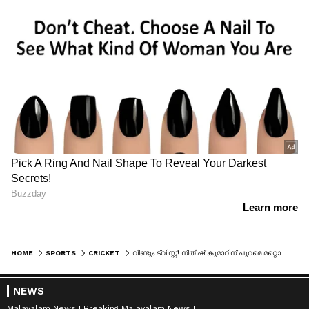
HOME
SPORTS
CRICKET
വീണ്ടും ട്വിസ്റ്റ്! നിതീഷ് കുമാറിന് പുറമെ മറ്റൊരു യുവതാരം കൂടി ടെസ്റ്റ് അരങ്ങേറ്റത്തിന്; ബാറ്റിംഗ് ആഴം കൂടും
NEWS
Malayalam News
Breaking Malayalam News