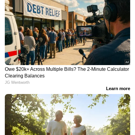
കൃഷ്ണ, ഹര്‍ഷിത് റാണ, നിതീഷ് കുമാര്‍ റെഡ്ഡി,
വാഷിംഗ്ടണ്‍ സുന്ദര്‍.