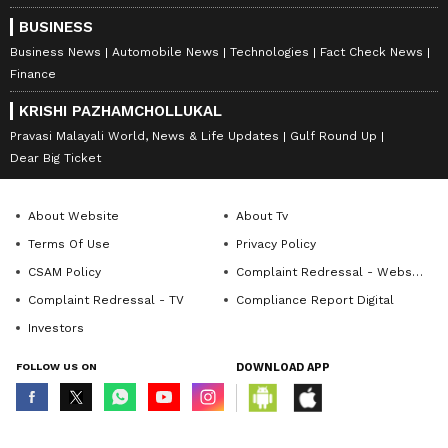
BUSINESS
Business News
Automobile News
Technologies
Fact Check News
Finance
KRISHI PAZHAMCHOLLUKAL
Pravasi Malayali World, News & Life Updates
Gulf Round Up
Dear Big Ticket
About Website
About Tv
Terms Of Use
Privacy Policy
CSAM Policy
Complaint Redressal - Website
Complaint Redressal - TV
Compliance Report Digital
Investors
FOLLOW US ON
DOWNLOAD APP
© Copyright 2026 Asianxt Digital Technologies Private Limited (Formerly