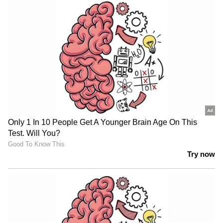
അയോഗ്യയാക്കിയതില്‍ പ്രതികരിച്ച് പി ടി
ഉഷ
പിന്നീല് ലങ്ക തകര്‍ച്ച നേരിട്ടു. ചരിത് അസലങ്ക
(10), സധീര സമരവിക്രമ (0), ജനിത് ലിയാങ്കെ (8),
ദുനിത് വെല്ലാലഗെ (2) എന്നിവര്‍ക്കൊന്നും
പിടിച്ചിനില്‍ക്കാനായില്ല. കമിന്ദു മെന്‍ഡിസിനെ
(23) കൂട്ടുപിടിച്ച് കുശാല്‍ നടത്തിയ
പോരാട്ടമാണ് പൊരുതാവുന്ന സ്‌കോറിലേക്ക്
നയിച്ചത്. 49-ാം ഓവറില്‍ കുശാല്‍ വീണു.
മഹീഷ് തീക്ഷണ (3) കമിന്ദുവിനൊപ്പം
പുറത്താവാതെ നിന്നു. ഇന്ത്യക്ക് വേണ്ടി റിയാന്‍
പരാഗ് മൂന്ന് വിക്കറ്റ് വീഴ്ത്തി. മുഹമ്മദ് സിറാജ്,
അക്‌സര്‍ പട്ടേല്‍, കുല്‍ദീപ് യാദവ് എന്നിവര്‍
ഓരോ വിക്കറ്റ് വീതം വീഴ്ത്തി.