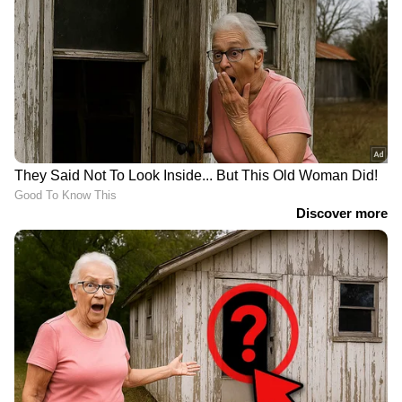
സെയ്ഷെം ട്രോഫിയിൽ
'കളിപ്പിച്ചിരുന്നെങ്കില്‍
ഹിമാചൽപ്രദേശിനെ
അവൻ അവരുടെ
തോല്‍പിച്ച് കേരളം
തുണിയുരിച്ചേനെ',
വൈഭവിനെ
ബെഞ്ചിലിരുത്തിയതിരെ
തുറന്നടിച്ച് രവി ശാസ്ത്രി
ശ്രേയസിനും
ടി20യില്‍ അതിവേഗം 100
അഭിഷേകിനും അര്‍ധ
സിക്‌സറുകള്‍;
സെഞ്ചുറി; പിന്നാലെ മഴ,
റെക്കോര്‍ഡ് തകര്‍ത്ത്
ഇന്ത്യ-ഇംഗ്ലണ്ട് ആദ്യ ടി20
അഭിഷേക് ശര്‍മ
മത്സരം ഉപേഷിച്ചു
ഗംഭീര തുടക്കമാണ് ആതിഥേയര്‍ക്ക് ലഭിച്ചത്.