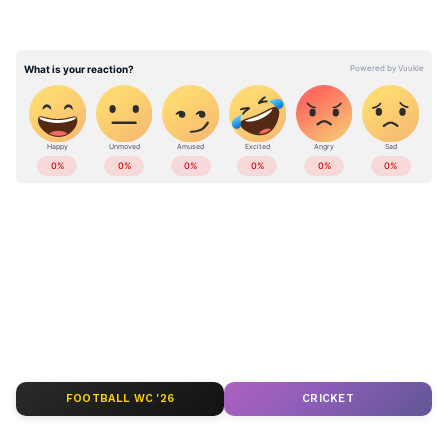
മരണം, എല്ലാവർക്കും ഒരേ ലക്ഷണങ്ങള്‍;
ഒടുവില്‍ രണ്ട് സ്ത്രീകൾ പിടിയിൽ
ഇന്ത്യയിലെയും ലോകമെമ്പാടുമുള്ള എല്ലാ
Crime News
അറിയാൻ എപ്പോഴും
ഏഷ്യാനെറ്റ് ന്യൂസ് വാർത്തകൾ.
Malayalam
News
തത്സമയ അപ്‌ഡേറ്റുകളും
ആഴത്തിലുള്ള വിശകലനവും സമഗ്രമായ
റിപ്പോർട്ടിംഗും — എല്ലാം ഒരൊറ്റ സ്ഥലത്ത്.
ഏത് സമയത്തും, എവിടെയും
വിശ്വസനീയമായ വാർത്തകൾ ലഭിക്കാൻ
Asianet News Malayalam
FOOTBALL WC '26
CRICKET
ABOUT THE AUTHOR