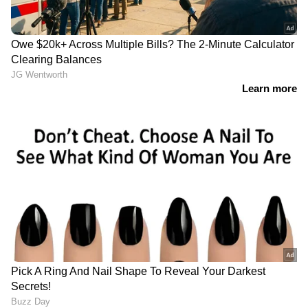
LATEST VIDEOS
മാതൃക ചോദ്യങ്ങൾ അതേപടി
പരീക്ഷയ്ക്ക്; ആരോഗ്യ
സര്‍വകലാശാല MBBS പരീക്ഷയിൽ
ഗുരുതര വീഴ്ച
ഗൗതം കൃഷ്ണനായി തെരച്ചിൽ;
നാവികസേനയുടെ ഐഎൻഎസ്
കൽപ്പേനി നീണ്ടകരയിൽ | Kollam |
Indian Navy