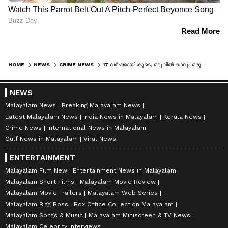
HOME
NEWS
CRIME NEWS
17 വര്‍ഷമായി കൂടെ; ഒടുവില്‍ കാറും ഒരു കോടി രൂപയും മോഷ്ടിച്ച് ഡ്രൈവര്‍ മുങ്ങി
NEWS
Malayalam News
Breaking Malayalam News
Latest Malayalam News
India News in Malayalam
Kerala News
Crime News
International News in Malayalam
Gulf News in Malayalam
Viral News
ENTERTAINMENT
Malayalam Film New
Entertainment News in Malayalam
Malayalam Short Films
Malayalam Movie Review
Malayalam Movie Trailers
Malayalam Web Series
Malayalam Bigg Boss
Box Office Collection Malayalam
Malayalam Songs & Music
Malayalam Miniscreen & TV News
Malayalam Celebrity Interviews