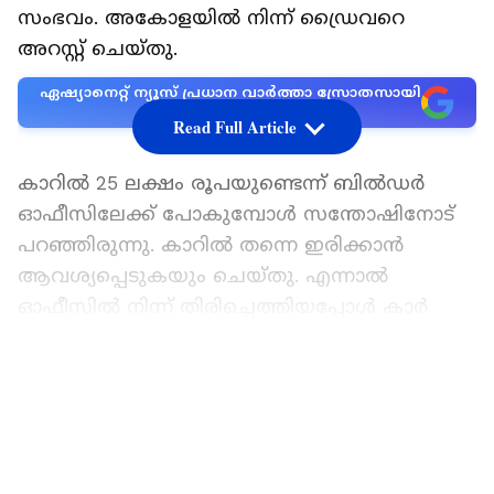
സംഭവം. അകോളയിൽ നിന്ന് ഡ്രൈവറെ
അറസ്റ്റ് ചെയ്തു.
ഏഷ്യാനെറ്റ് ന്യൂസ് പ്രധാന വാർത്താ സ്രോതസായി
തെരഞ്ഞെടുക്കുക
Read Full Article
കാറില്‍ 25 ലക്ഷം രൂപയുണ്ടെന്ന് ബില്‍ഡര്‍
ഓഫീസിലേക്ക് പോകുമ്പോള്‍ സന്തോഷിനോട്
പറഞ്ഞിരുന്നു. കാറിൽ തന്നെ ഇരിക്കാൻ
ആവശ്യപ്പെടുകയും ചെയ്തു. എന്നാൽ
ഓഫീസിൽ നിന്ന് തിരിച്ചെത്തിയപ്പോൾ കാർ
കാണാനില്ലായിരുന്നു. ബിൽഡറുടെ ഓഫീസിൽ
നിന്ന് 75 ലക്ഷം രൂപ കൂടി മോഷ്ടിച്ചാണ്
LATEST VIDEOS
ബില്‍ഡര്‍ കടന്നുകളഞ്ഞത്.
20 ദിവസം, ഒരു കുടുംബത്തിൽ 5 ദുരൂഹ