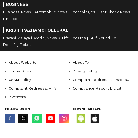
BUSINESS
Business News
Automobile News
Technologies
Fact Check News
Finance
KRISHI PAZHAMCHOLLUKAL
Pravasi Malayali World, News & Life Updates
Gulf Round Up
Dear Big Ticket
About Website
About Tv
Terms Of Use
Privacy Policy
CSAM Policy
Complaint Redressal - Website
Complaint Redressal - TV
Compliance Report Digital
Investors
FOLLOW US ON
DOWNLOAD APP
© Copyright 2026 Asianxt Digital Technologies Private Limited (Formerly
known as Asianet News Media & Entertainment Private Limited) | All Rights