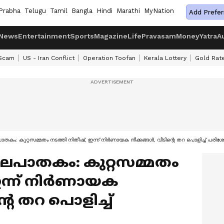
Prabha
Telugu
Tamil
Bangla
Hindi
Marathi
MyNation
Add Prefer
News
Entertainment
Sports
Magazine
Life
Pravasam
Money
Yatra
A
 Scam
US - Iran Conflict
Operation Toofan
Kerala Lottery
Gold Rat
ലപാതകം: കുറ്റസമ്മതം നടത്തി നിതീഷ്, ഇന്ന് നിർണായക നീക്കങ്ങൾ, വീടിന്റെ തറ പൊളിച്ച് പര
കൊലപാതകം: കുറ്റസമ്മതം
ഇന്ന് നിർണായക
റെ തറ പൊളിച്ച്