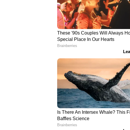
അതേസമയം, മോഷണശ്രമത്തിനിടെ പര
ചികിത്സയിലുള്ള വിഷ്ണുവിനെ ആശുപത
അന്വേഷണസംഘം അറിയിച്ചു.
ഇനി ട്രിപ്പിള്‍ ലോക്ക്; 'ലൈസന്‍സ
എംവിഡി മുന്നറിയിപ്പ്