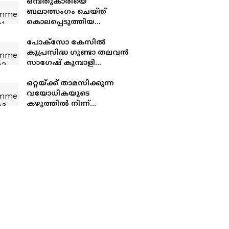
ഒമ്പതുകാരിയെ
ബലാത്സംഗം ചെയ്ത്
കൊലപ്പെടുത്തിയ
കേസിൽ 51-കാരന്
വധശിക്ഷ
പോക്‌സോ കേസിൽ
കുപ്രസിദ്ധ ഗുണ്ടാ തലവൻ
സാഗേഷ് കുമ്പാളി
അറസ്റ്റിൽ
ഒറ്റയ്ക്ക് താമസിക്കുന്ന
വയോധികയുടെ
കഴുത്തിൽ നിന്ന്
അഞ്ചരപ്പവന്‍റെ
സ്വർണമാല
പൊട്ടിച്ചെടുത്തു; പ്രതി
പിടിയിൽ