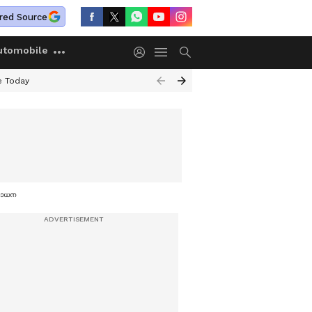
red Source
utomobile
e Today
ിശോധന