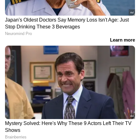
DOWNLOAD APP
ഇന്ത്യയിലെയും ലോകമെമ്പാടുമുള്ള എല്ലാ
Crime News
അറിയാൻ എപ്പോഴും
ഏഷ്യാനെറ്റ് ന്യൂസ് വാർത്തകൾ.
Malayalam
News
തത്സമയ അപ്‌ഡേറ്റുകളും
ആഴത്തിലുള്ള വിശകലനവും സമഗ്രമായ
റിപ്പോർട്ടിംഗും — എല്ലാം ഒരൊറ്റ സ്ഥലത്ത്.
ഏത് സമയത്തും, എവിടെയും
വിശ്വസനീയമായ വാർത്തകൾ ലഭിക്കാൻ
Asianet News Malayalam