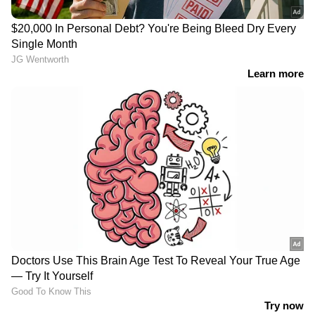
മാറി നിൽക്കുന്നത് താത്കാലിക
ആശ്വാസം
ദില്ലിയിൽ റെഡ് അലർട്ട് പ്രഖ്യാപിച്ചു;
കനത്ത മഴ തുടരുമെന്ന് മുന്നറിയിപ്പ്