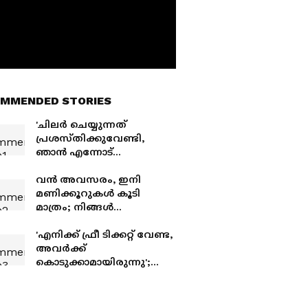
MMENDED STORIES
'ചിലർ ചെയ്യുന്നത്
പ്രശസ്തിക്കുവേണ്ടി,
ഞാൻ എന്നോട്
സത്യസന്ധൻ'; ബി​ഗ്
ബോസിനെ കുറിച്ച്
വന്‍ അവസരം, ഇനി
കൊറിയൻ മല്ലു
മണിക്കൂറുകള്‍ കൂടി
മാത്രം; നിങ്ങള്‍
അപേക്ഷിച്ചോ?
'എനിക്ക് ഫ്രീ ടിക്കറ്റ് വേണ്ട,
അവർക്ക്
കൊടുക്കാമായിരുന്നു';
കെഎസ്‍ആർടിസി
സൗജന്യ യാത്രയിൽ ശോഭ
വിശ്വനാഥ്, കയ്യടി