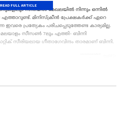
READ FULL ARTICLE
ുകളിലും സീരിയൽ മേഖലയിൽ നിന്നും ഒന്നിൽ
ത്താറുണ്ട്. മിനിസ്ക്രീൻ പ്രേക്ഷകർക്ക് ഏറെ
രെ പ്രത്യേകം പരിചപ്പെടുത്തേണ്ട കാര്യമില്ല.
മലയാളം സീസൺ 7ലും എത്തി- ബിന്നി
മാറ്റിക് സീരിയലായ ഗീതാഗേവിന്ദം താരമാണ് ബിന്നി.
 7
മുതൽ
Mollywood news
വരെ എല്ലാ
ക്ലിക്കിൽ. എപ്പോഴും എവിടെയും
്തിൽ ചേരാൻ
ഏഷ്യാനെറ്റ് ന്യൂസ് മലയാളം