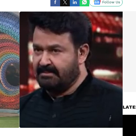
Follow Us
LATE