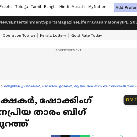
Prabha
Telugu
Tamil
Bangla
Hindi
Marathi
MyNation
Add Prefer
News
Entertainment
Sports
Magazine
Life
Pravasam
Money
IPL 20
Operation Toofan
Kerala Lottery
Gold Rate Today
ഞെട്ടിത്തരിച്ച് പ്രേക്ഷകര്‍, ഷോക്കിംഗ് എവിക്ഷൻ, ആ ജനപ്രിയ താരം ബിഗ് ബോസില്‍ നിന്ന് പ
രേക്ഷകര്‍, ഷോക്കിംഗ്
FIFA 
പ്രിയ താരം ബിഗ്
ുറത്ത്