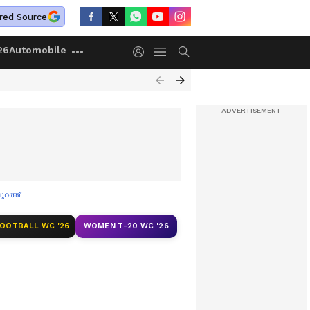
red Source
26
Automobile
ുറത്ത്
FOOTBALL WC '26
WOMEN T-20 WC '26