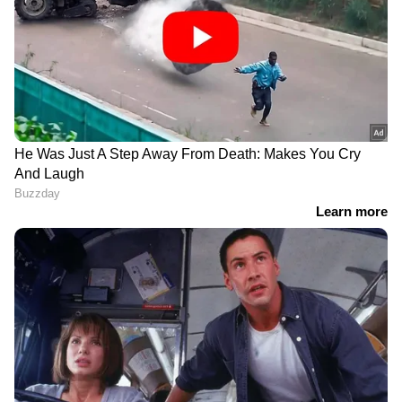
സിനിമ വിനോദ വാർത്തകൾ
ആമിർ ഖാൻ
Follow Us