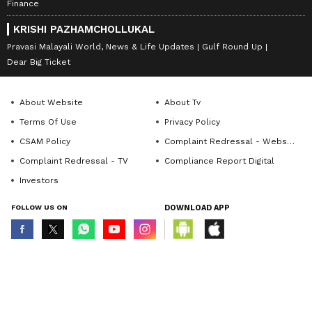
Finance
KRISHI PAZHAMCHOLLUKAL
Pravasi Malayali World, News & Life Updates
Gulf Round Up
Dear Big Ticket
About Website
About Tv
Terms Of Use
Privacy Policy
CSAM Policy
Complaint Redressal - Website
Complaint Redressal - TV
Compliance Report Digital
Investors
FOLLOW US ON
DOWNLOAD APP
© Copyright 2026 Asianxt Digital Technologies Private Limited (Formerly
known as Asianet News Media & Entertainment Private Limited) | All Rights
Reserved