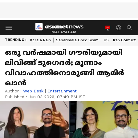
MALAYALAM
TRENDING :
Kerala Rain
Sabarimala Ghee Scam
US - Iran Conflict
ഒരു വർഷമായി ഗൗരിയുമായി
ലിവിങ്ങ് ടുഗെദർ; മൂന്നാം
വിവാഹത്തിനൊരുങ്ങി ആമിർ
ഖാൻ
Author :
Web Desk
|
Entertainment
Published :
Jun 03 2026, 07:49 PM IST