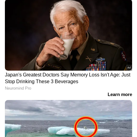
'ഓഡിയോ ചോർന്നത്
അനന്തൻ കാട്ടിലെ
തന്‍റെ ഫോണിൽ
പോരാട്ടങ്ങൾ! ആര്യ
നിന്നാണെന്ന് കുക്കു
നായകനാകുന്ന മലയാള
പരമേശ്വരൻ സമ്മതിച്ചെന്ന്
ചിത്രം 'അനന്തൻ കാട് '
ശ്വേത; അൻസിബയുടെ
റിലീസ് ഡേറ്റ്
പരാതി കേൾക്കാൻ
അനൗൺസ്മെൻ്റ് ടീസർ
പ്രത്യേക സമിതി
പുറത്ത്, ചിത്രം ജൂൺ 25 ന്
തിയേറ്ററുകളിൽ