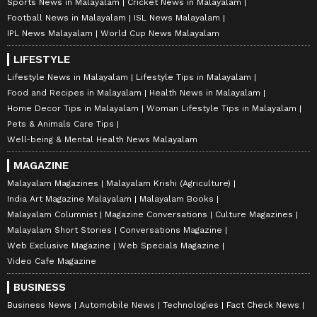
Sports News in Malayalam
Cricket News in Malayalam
Football News in Malayalam
ISL News Malayalam
IPL News Malayalam
World Cup News Malayalam
LIFESTYLE
Lifestyle News in Malayalam
Lifestyle Tips in Malayalam
Food and Recipes in Malayalam
Health News in Malayalam
Home Decor Tips in Malayalam
Woman Lifestyle Tips in Malayalam
Pets & Animals Care Tips
Well-being & Mental Health News Malayalam
MAGAZINE
Malayalam Magazines
Malayalam Krishi (Agriculture)
India Art Magazine Malayalam
Malayalam Books
Malayalam Columnist
Magazine Conversations
Culture Magazines
Malayalam Short Stories
Conversations Magazine
Web Exclusive Magazine
Web Specials Magazine
Video Cafe Magazine
BUSINESS
Business News
Automobile News
Technologies
Fact Check News