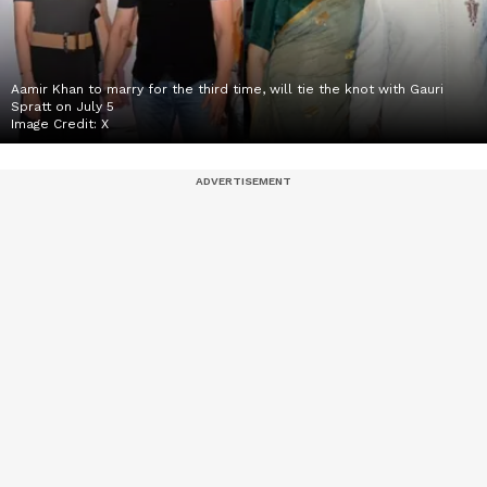
Aamir Khan to marry for the third time, will tie the knot with Gauri
Spratt on July 5
Image Credit:
X