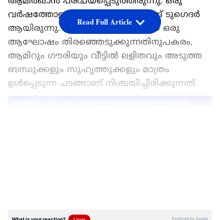
ആമിർഖാൻ പരിചയപ്പെടുത്തിരുന്നു. ഒരു
വർഷത്തോളമായി ഇരുവരും ലിവിങ് ടുഗെദർ
Read Full Article
ആയിരുന്നു. ആഡംബരപൂർണമായ ഒരു
ആഘോഷം തിരഞ്ഞെടുക്കുന്നതിനുപകരം,
ആമിറും ഗൗരിയും വീട്ടിൽ ലളിതവും അടുത്ത
ബന്ധുക്കളും സുഹൃത്തുക്കളും മാത്രം
ഉൾപ്പെടുന്ന ചടങ്ങാണ് നിശ്ചയിച്ചിരിക്കുന്നത്.
ഏഷ്യാനെറ്റ് ന്യൂസ് പ്രധാന വാർത്താ സ്രോതസായി
തെരഞ്ഞെടുക്കുക
LATEST VIDEOS
ഗൗരിയും ആമിർ ഖാനും പൊതുവിടങ്ങളിൽ
ഒരുമിച്ച് പ്രത്യക്ഷപ്പെടാൻ
തുടങ്ങിയതോടെയാണ് ആമിർ- ഗൗരി ബന്ധം
വാർത്തകൾ;ഇത് നിറയാൻ തടുങ്ങിയത്.
ഗൗരിയെ കഴിഞ്ഞ 25 വർഷമായി
പരിചയമുണ്ടെന്നും ഇപ്പോൾ ഒന്നര വർഷമായി