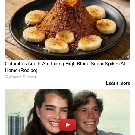
പക്ഷേ, എല്ലാവരും അങ്ങനെയാവണമെന്നില്ല.
അതുകൊണ്ടാണ് ജയം രവിക്ക് മാധ്യമങ്ങളുടെ
മുന്നില്‍ വന്ന് മക്കളുടെ കാര്യം പറഞ്ഞ്
ആക്രോശിക്കേണ്ടി വന്നത്.
DOWNLOAD APP
RECOMMENDED STORIES