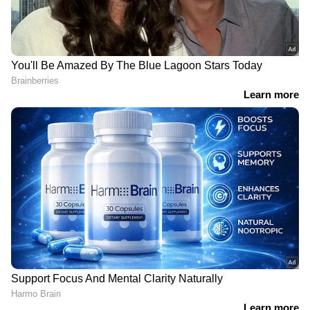
വീണ്ടും സീൻ
തിരുവനന്തപുരത്തുകാർ
മാറ്റി..ബോയ്സ് അല്ല
കലിപ്പിൽ!
'ബാലൻ ദി ബോയ്';
ഐഎഫ്എഫ്കെ
ചിദംബരം സിനിമയ്ക്ക്
കൊച്ചിയിലേക്ക് മാറ്റുമെന്ന്
എങ്ങും മികച്ച പ്രതികരണം
ബജറ്റിൽ സൂചന,
തലസ്ഥാനത്തെ
കൂട്ടായ്മകൾ രംഗത്ത്
'പുതിയ സർക്കാരിന് നന്ദി..
വെങ്കിടേഷ്- നന്ദമുരി
എല്ലാം നടപ്പിലാവട്ടെ..';
കല്യാൺ റാം- അനിൽ