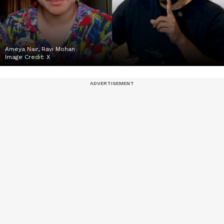
Ameya Nair, Ravi Mohan
Image Credit:
X