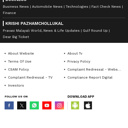
Business News
Automobile News
Technologies
Fact Check News
Finance
KRISHI PAZHAMCHOLLUKAL
Pravasi Malayali World, News & Life Updates
Gulf Round Up
Dear Big Ticket
About Website
About Tv
Terms Of Use
Privacy Policy
CSAM Policy
Complaint Redressal - Website
Complaint Redressal - TV
Compliance Report Digital
Investors
FOLLOW US ON
DOWNLOAD APP
© Copyright 2026 Asianxt Digital Technologies Private Limited (Formerly
known as Asianet News Media & Entertainment Private Limited) | All Rights
Reserved