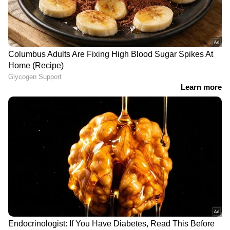
വാമ്പയര്‍ ആക്ഷന്‍ ത്രില്ലര്‍
നായകന്‍ ലോകേഷ് നാളെ
ചിത്രം 'ഹാഫ്' ടൊറന്റോ
മുതല്‍; 'ഡിസി' അവസാന
ഫിലിം ഫെസ്റ്റിവലിലേക്ക്
പ്രൊമോ വീഡിയോ എത്തി
LATEST VIDEOS
'മാലിന്യ പ്ലാന്‍റ് പ്രവർത്തിക്കാൻ
അനുവദിക്കില്ല,എംഎൽഎയുടെ
നേതൃത്വത്തിൽ സമരസമിതി
ഉപരോധ സമരം നടത്തും'
റൂമെല്ലാം റിവറെടുത്തു; ഡച്ച് പദ്ധതി
റൂം ഫോർ റിവർ പദ്ധതി
പെരുവെള്ളത്തിലുമായി