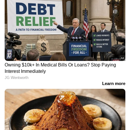
പിന്നാലെ നിരവധി പേരാണ് പ്രതികരണവുമായി
എത്തിയത്. ‘ഒരു ബെസ്റ്റി കൂടിയുണ്ട്’, എന്ന്
തമാശയായി കമന്‍റിടുന്നവരും ധാരാളമാണ്.
അതേസമയം, മുഖ്യമന്ത്രി പ്രഖ്യാപനം
ഇന്നുണ്ടാകുമെന്നാണ് ലഭിക്കുന്ന വിവരം.
ഹൈക്കമാൻഡ് പ്രഖ്യാപനം ഉച്ചയ്ക്ക് മുന്‍പ്
വന്നേക്കുമെന്നാണ് സൂചനകള്‍. ദില്ലിയിൽ
ഇന്നലെ അതി നിർണായക ചർച്ചകള്‍
നാനി - ശ്രീകാന്ത് ഒഡേല
'സിനിമയുടെ മനോഹര
നടന്നിരുന്നു.
ചിത്രം ദ പാരഡൈസ് ടീസർ
ലോകത്തേക്കുള്ള
ശ്രദ്ധയാകര്‍ഷിക്കുന്നു ;
തുടക്കം'; വിസ്‍മയ
ചിത്രത്തിൻ്റെ ആഗോള
മോഹന്‍ലാലിന്
റിലീസ് സെപ്റ്റംബർ 24 ന്
ആശംസകളുമായി
ദുല്‍ഖര്‍ സല്‍മാന്‍