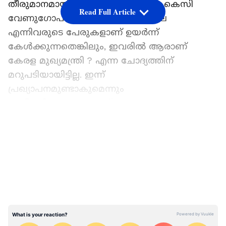
തീരുമാനമായിട്ടില്ല. വിഡി സതീശൻ, കെസി
Read Full Article
വേണു​ഗോപാൽ, രമേശ് ചെന്നിത്തല
എന്നിവരുടെ പേരുകളാണ് ഉയർന്ന്
കേൾക്കുന്നതെങ്കിലും, ഇവരിൽ ആരാണ്
കേരള മുഖ്യമന്ത്രി ? എന്ന ചോദ്യത്തിന്
മറുപടിയായിട്ടില്ല. ഇന്ന്
പ്രഖ്യാപനമുണ്ടാകുമെന്നും
പ്രതീക്ഷിക്കപ്പെടുന്നുണ്ട്.
LATEST VIDEOS
സിനിമാ മേഖലയിൽ നിന്നുള്ളവരടക്കം
മുഖ്യമന്ത്രി ചർച്ചയിൽ പ്രതികരണവുമായി രം​
ഗത്ത് എത്തിയിട്ടുണ്ട്. ശരിയായ ആൾ
മുഖ്യമന്ത്രി ആകണമെന്ന് ഒരുവിഭാ​ഗം
പറയുമ്പോൾ തങ്ങൾക്ക് ഇഷ്ടമുള്ള
നേതാവാകണം ആ സ്ഥാനത്ത് വരേണ്ടതെന്ന്
പറയുന്നവരും ധാരാളമാണ്. ഇപ്പോഴിതാ നടനും