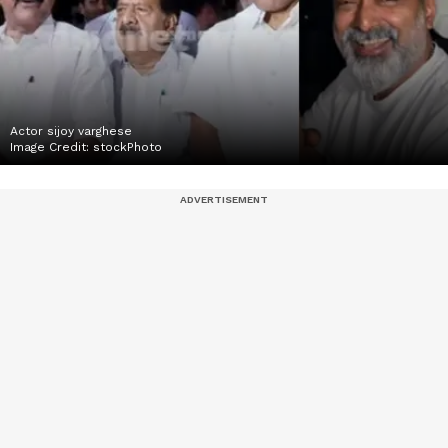
Actor sijoy varghese
Image Credit:
stockPhoto