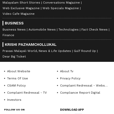
Malayalam Short Stories
Conversations Magazine
Web Exclusive Magazine
Web Specials Magazine
Video Cafe Magazine
BUSINESS
Business News
Automobile News
Technologies
Fact Check News
Finance
KRISHI PAZHAMCHOLLUKAL
Pravasi Malayali World, News & Life Updates
Gulf Round Up
Dear Big Ticket
About Website
About Tv
Terms Of Use
Privacy Policy
CSAM Policy
Complaint Redressal - Website
Complaint Redressal - TV
Compliance Report Digital
Investors
FOLLOW US ON
DOWNLOAD APP