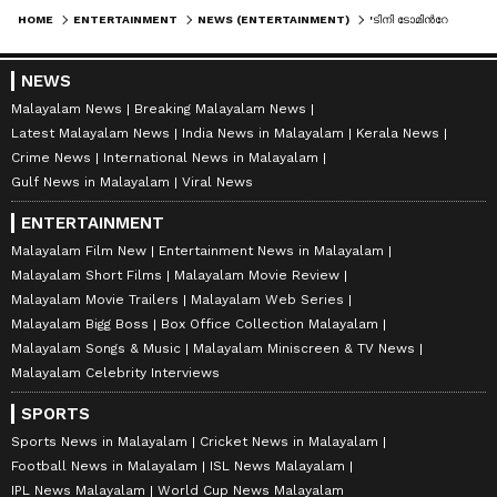
HOME
ENTERTAINMENT
NEWS (ENTERTAINMENT)
'ടിനി ടോമിന്‍റേത് വ്യാജ പ്രചാരണം'; അന്‍സിബ തന്നെ മതം മാറ്റാന്‍ ശ്രമിച്ചിട്ടില്ലെന്ന് പ്രൊഡക്ഷന്‍ കണ്‍ട്രോളറുടെ മകന്‍റെ മൊഴി
NEWS
Malayalam News
Breaking Malayalam News
Latest Malayalam News
India News in Malayalam
Kerala News
Crime News
International News in Malayalam
Gulf News in Malayalam
Viral News
ENTERTAINMENT
Malayalam Film New
Entertainment News in Malayalam
Malayalam Short Films
Malayalam Movie Review
Malayalam Movie Trailers
Malayalam Web Series
Malayalam Bigg Boss
Box Office Collection Malayalam
Malayalam Songs & Music
Malayalam Miniscreen & TV News
Malayalam Celebrity Interviews
SPORTS
Sports News in Malayalam
Cricket News in Malayalam
Football News in Malayalam
ISL News Malayalam
IPL News Malayalam
World Cup News Malayalam