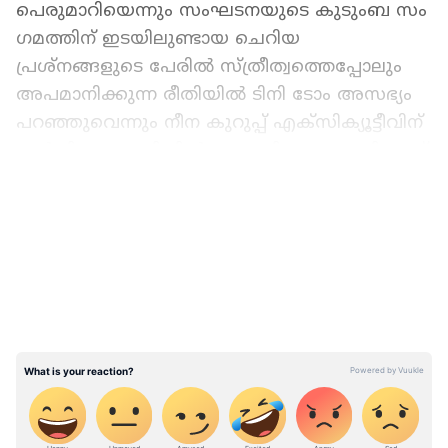
പെരുമാറിയെന്നും സംഘടനയുടെ കുടുംബ സം​
ഗമത്തിന് ഇടയിലുണ്ടായ ചെറിയ
പ്രശ്നങ്ങളുടെ പേരില്‍ സ്ത്രീത്വത്തെപ്പോലും
അപമാനിക്കുന്ന രീതിയില്‍ ടിനി ടോം അസഭ്യം
പറഞ്ഞുവെന്നും നീന കുറുപ്പ് എക്സിക്യൂട്ടീവിന്
നല്‍കിയ പരാതിയില്‍ ഉണ്ടായിരുന്നു. ഇതിലാണ്
നീന കുറുപ്പിന്‍റെ മൊഴി പൊലീസ്
LATEST VIDEOS
എടുത്തിരിക്കുന്നത്. ടിനി ടോമിനെതിരെ മൊഴി
നല്‍കി എന്നാണ് നീന കുറുപ്പ്
പ്രതികരിച്ചിരിക്കുന്നത്.
അതേസമയം അന്‍സിബ ഹസന്‍ തന്നെ മതം
മാറ്റാന്‍ ശ്രമിച്ചുവെന്ന ടിനി ടോമിന്‍റെ
ആരോപണം വ്യാജ പ്രചാരണമാണെന്ന്
പ്രൊഡക്ഷന്‍ കണ്‍ട്രോളര്‍ രാജീവ്
കുടപ്പനക്കുന്നിന്‍റെ മകനും പൊലീസിന് മൊഴി