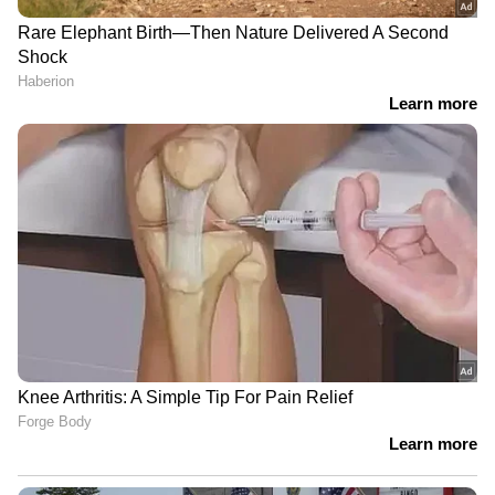
9 At Nine Malayalam News |
വാർത്തകൾ വിശദമായി | 06 August
2026
'ഏരിയ കമ്മിറ്റി ഓഫീസ്
നിർമ്മാണത്തിൽ അവതരിപ്പിച്ച
കണക്കിൽ മാസങ്ങൾക്കുശേഷം
ലക്ഷങ്ങൾ കൂടിയതെങ്ങനെ?'