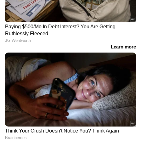
DOWNLOAD APP
സിനിമകളിൽ നിന്ന്
Malayalam OTT Release
വരെ,
Bigg Boss Malayalam Season 7
മുതൽ
Mollywood Celebrity news
,
Exclusive
Interview
വരെ — എല്ലാ
Entertainment
News
ഒരൊറ്റ ക്ലിക്കിൽ. ഏറ്റവും പുതിയ
Movie Release
,
Malayalam Movie Review
,
Box Office Collection
— എല്ലാം ഇപ്പോൾ
നിങ്ങളുടെ മുന്നിൽ. എപ്പോഴും എവിടെയും
എന്റർടൈൻമെന്റിന്റെ താളത്തിൽ ചേരാൻ
ഏഷ്യാനെറ്റ് ന്യൂസ് മലയാളം വാർത്തകൾ