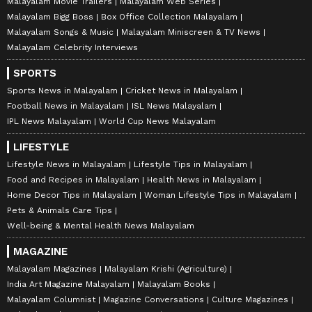
Malayalam Movie Trailers
Malayalam Web Series
Malayalam Bigg Boss
Box Office Collection Malayalam
Malayalam Songs & Music
Malayalam Miniscreen & TV News
Malayalam Celebrity Interviews
SPORTS
Sports News in Malayalam
Cricket News in Malayalam
Football News in Malayalam
ISL News Malayalam
IPL News Malayalam
World Cup News Malayalam
LIFESTYLE
Lifestyle News in Malayalam
Lifestyle Tips in Malayalam
Food and Recipes in Malayalam
Health News in Malayalam
Home Decor Tips in Malayalam
Woman Lifestyle Tips in Malayalam
Pets & Animals Care Tips
Well-being & Mental Health News Malayalam
MAGAZINE
Malayalam Magazines
Malayalam Krishi (Agriculture)
India Art Magazine Malayalam
Malayalam Books
Malayalam Columnist
Magazine Conversations
Culture Magazines