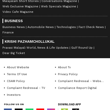
Malayalam Short Stories
Conversations Magazine
Web Exclusive Magazine
Web Specials Magazine
Video Cafe Magazine
BUSINESS
Business News
Automobile News
Technologies
Fact Check News
Finance
KRISHI PAZHAMCHOLLUKAL
Pravasi Malayali World, News & Life Updates
Gulf Round Up
Dear Big Ticket
About Website
About Tv
Terms Of Use
Privacy Policy
CSAM Policy
Complaint Redressal - Website
Complaint Redressal - TV
Compliance Report Digital
Investors
FOLLOW US ON
DOWNLOAD APP