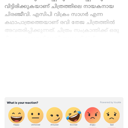
വിട്ടിരിക്കുകയാണ് ചിത്രത്തിലെ നായകനായ
ചിരഞ്ജീവി. എസിപി വിക്രം സാഗർ എന്ന
കഥാപാത്രത്തെയാണ് രവി തേജ ചിത്രത്തിൽ
അവതരിപ്പിക്കുന്നത്. ചിത്രം സംക്രാന്തിക്ക് ഒരു
ദിവസം മുന്നോടിയായി ജനുവരി 13ന്
തിയേറ്ററുകളിലെത്തും. നന്ദമുരി
LATEST VIDEOS
ബാലകൃഷ്ണയുടെ വീരസിംഹ റെഡ്ഡിയും
ദളപതി വിജയിന്റെ വാരിസുവുമായാണ് ഈ
ചിത്രത്തിന്‍റെ മത്സരം വരുക.
ദേവി ശ്രീ പ്രസാദാണ് ചിത്രത്തിന്റെ സംഗീത
സംവിധായകൻ. ആര്‍തര്‍ എ വില്‍സണ്‍ ആണ്
ചിത്രത്തിന്റെ ഛായാഗ്രാഹണം
നിര്‍വഹിക്കുന്നത്. നിരഞ്‍ജൻ ദേവറാമണെ
ചിത്രസംയോജനം നിര്‍വഹിക്കുന്ന വാള്‍ട്ടര്‍