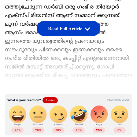
ഒത്തുചേരുന്ന ഡർബി ഒരു ഗംഭീര തിയേറ്റർ
എക്സ്പീരിയൻസ് ആണ് സമ്മാനിക്കുന്നത്.
മൂന്ന് വർഷത്തെ ക്യാംപസ് ജീവിതത്തെ
Read Full Article
ആസ്‌പദമാക്കി ഒരുങ്ങിയ ചിത്രത്തിൽ
ഇന്നത്തെ യുവത്വത്തിന്റെ പ്രണയവും
സൗഹൃദവും പിണക്കവും ഇണക്കവും ഒക്കെ
ഗംഭീര രീതിയിൽ ഒരു കംപ്ലീറ്റ് എന്റർടൈനറായി
സജിൽ മമ്പാട്ട് അവതരിപ്പിക്കുന്നു. ഗോപി
സുന്ദർ ഒരുക്കിയ മികച്ച ഗാനങ്ങളും പശ്ചാത്തല
സംഗീതവും പ്രേക്ഷകർക്ക് തിയേറ്ററിൽ മികച്ച
അനുഭവമാണ് സമ്മാനിക്കുന്നത്. ആമസോൺ
പ്രൈമിലൂടെ മെയ് 15 മുതലാണ് ചിത്രം
സ്ട്രീമിംഗ് ആരംഭിച്ചത്.
Add Asianetnews as a Preferred
Source