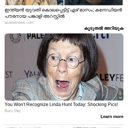
RECOMMENDED STORIES
'ദൃശ്യം 3' ന്
പഞ്ചാബി ഗായിക യഷിന്ദര്‍
തൊട്ടുപിന്നാലെ ഒരു ത്രില്ലർ
കൗര്‍ മരിച്ച നിലയില്‍;
ചിത്രം; 'ഡോസ്' വരുന്നു
മൃതദേഹം കണ്ടെത്തിയത്
കനാലില്‍ നിന്ന്, ഞെട്ടലില്‍
ആരാധകര്‍