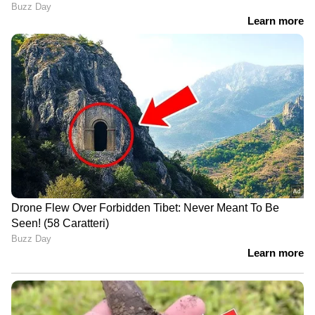
ഡർബിയുടെ മറ്റു അണിയറ പ്രവർത്തകർ
ഇവരാണ്: ഡി.ഒ.പി : അഭിനന്ദൻ രാമനുജം,
തിരക്കഥ : സഹ്‌റു സുഹ്റ, അമീർ സുഹൈൽ,
എഡിറ്റിംഗ് : ആർ. ജെറിന്‍, സ്ക്രിപ്റ്റ്