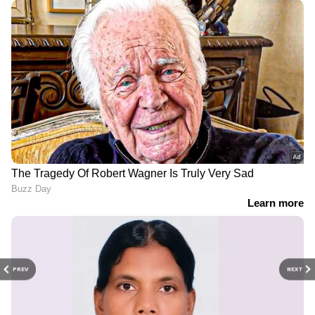
'ദൃശ്യത്തിന്‍റെ ആദ്യ ചിന്ത
ഉറപ്പിക്കാമോ ദിലീഷ്
ആ സംഭവത്തില്‍ നിന്ന്'; 13
പോത്തന്‍- മോഹന്‍ലാല്‍
വര്‍ഷങ്ങള്‍ക്കിപ്പുറം
ചിത്രം? ആദ്യമായി
വെളിപ്പെടുത്തലുമായി
പ്രതികരിച്ച് മന്ത്രി ഷിബു
ജീത്തു ജോസഫ്
ബേബി ജോണ്‍
PREV
NEXT
LATEST VIDEOS