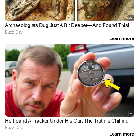
രാജശേഖരൻ ,പ്രൊഡക്ഷൻ എക്സിക്യൂട്ടീവ് :
മെഹ്ബൂബ്, വി.എഫ്.എക്സ് : ഫോക്സ്‌ഡോട്ട്
മീഡിയ, ടൈറ്റിൽ ഡിസൈൻ : കൃഷ്ണ പ്രസാദ്
കെ.വി, പബ്ലിസിറ്റി ഡിസൈൻസ് : യെല്ലോ
ടൂത്ത്‌സ്, പി.ആർ.ഒ & മാർക്കറ്റിംഗ്
കൺസൾട്ടന്റ്: പ്രതീഷ് ശേഖർ.
LATEST VIDEOS