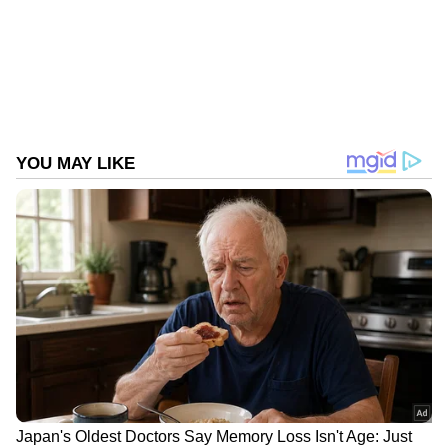
ഡർബിയുടെ ഛായാഗ്രഹണം ആമേൻ, ഗുഡ്
ബാഡ് അഗ്ലി, മാർക്ക് ആന്റണി തുടങ്ങി
മുപ്പതില്പരം തെന്നിന്ത്യൻ സിനിമകൾക്ക് ക്യാമറ
ചലിപ്പിച്ച അഭിനന്ദ് രാമാനുജനാണ്. ഡർബിയുടെ
സക്സസ് മീറ്റിൽ പ്രേക്ഷകർ ഹൗസ്ഫുൾ ഫാസ്റ്റ്
ഫില്ലിംഗ് ഷോകളായി ഡർബിക്ക് നൽകുന്ന
സ്വീകാര്യതക്കു അണിയറപ്രവർത്തകർ നന്ദി
പറഞ്ഞു.
ഡിമാൻസ് ഫിലിം ഫാക്ടറിയുടെ ബാനറിൽ
മൻസൂർ അബ്ദുൽ റസാഖാണ് ഡർബിയുടെ
നിർമ്മാണം നിർവഹിക്കുന്നത്. ഗംഭീര
പ്രകടനമാണ് ഡർബിയിൽ ഓരോ
യുവതാരങ്ങളും സമ്മാനിച്ചത്. ആദം
സാബിക്ക്,സാഗർ സൂര്യ, അമീൻ, ഹരി ശിവറാം,