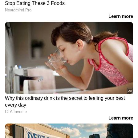
റിഷ് എൻ. കെ, അനു, ജസ്‌നിയ ജയദീഷ്,
ശിവരാജ്, പ്രവീൺ, ആൻ മെർലറ്റ്, ഫ്രാങ്കോ
ഫ്രാൻസിസ്, ഹിഫ്രാസ്, സുപർണ്ണ എസ്, ജോണി
ആന്റണി, അബു സലിം, ശബരീഷ് വർമ്മ, ദിവ്യ
എം നായർ, സന്തോഷ് കീഴാറ്റൂർ, പ്രദീപ് ബാലൻ,
കൊല്ലം ഷാഫി, സിനോജ് വർഗ്ഗീസ്, ആർ.ജെ
അന്തു, ഷിക്കു നസീർ, ഹബീബ് ഷാജഹാൻ,
ഫാഹിസ് ബിൻ റിഫാഹി, മനൂപ് എലമ്പ്ര
എന്നിവരാണ് പ്രധാന കഥാപാത്രങ്ങളെ
അവതരിപ്പിക്കുന്നത്. ഷൈൻ ടോം ചാക്കോ
ചിത്രത്തിലെ ഒരു പ്രധാന റോളിൽ എത്തുന്നു.
സ്ട്രൈറ്റ് ലൈൻ സിനിമാസാണ് ചിത്രം
കേരളത്തിലെ തിയേറ്ററുകളിൽ വിതരണം
ചെയ്യുന്നത്.ഫാർസ് ഫിലിംസാണ് ചിത്രത്തിന്റെ
ജി സി സി രാജ്യങ്ങളിലെ വിതരണം
നിർവ്വഹിക്കുന്നത്. മറ്റു വിദേശ രാജ്യങ്ങളിലെ