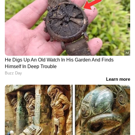
കൺസൾട്ടന്റ് : ഷർഫു, പ്രൊഡക്ഷൻ
ഡിസൈനർ : അർഷാദ് നക്കോത്ത്, ആക്ഷൻ :
തവസി രാജ്, എക്സിക്യൂട്ടീവ് പ്രൊഡ്യൂസർ :
ജമാൽ വി ബാപ്പു, കലാസംവിധാനം : അസീസ്
കരുവാരക്കുണ്ട്, പ്രൊഡക്ഷൻ കൺട്രോളർ :
നജീർ നസീം, മേക്കപ്പ് : റഷീദ് അഹമ്മദ്,
കോസ്റ്റ്യൂം ഡിസൈനർ : നിസ്സാർ റഹ്‌മത്ത്, ചീഫ്
അസോസിയേറ്റ് ഡയറക്ടർ : രജിൽ കെയ്‌സി,
കൊറിയോഗ്രാഫി : റിഷ്ധാൻ അബ്ദുൽ റഷീദ്,
സൗണ്ട് ഡിസൈൻ : കിഷൻ മോഹൻ, സൗണ്ട്
മിക്സ് : എം ആർ രാജകൃഷ്ണൻ,സ്റ്റിൽസ് :
എസ്.ബി.കെ ഷുഹൈബ്, കെ.കെ അമീൻ,
സ്റ്റുഡിയോ : സപ്താ റെക്കോർഡ്സ്,
ഡിഐ: സപ്താ വിഷൻ. കളറിസ്റ്റ് : കെ എസ്