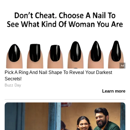
സിനിമകളിൽ നിന്ന്
Malayalam OTT Release
വരെ,
Bigg Boss Malayalam Season 7
മുതൽ
Mollywood Celebrity news
,
Exclusive
Interview
വരെ — എല്ലാ
Entertainment
News
ഒരൊറ്റ ക്ലിക്കിൽ. ഏറ്റവും പുതിയ
Movie Release
,
Malayalam Movie Review
,
Box Office Collection
— എല്ലാം ഇപ്പോൾ
നിങ്ങളുടെ മുന്നിൽ. എപ്പോഴും എവിടെയും
എന്റർടൈൻമെന്റിന്റെ താളത്തിൽ ചേരാൻ
ഏഷ്യാനെറ്റ് ന്യൂസ് മലയാളം വാർത്തകൾ
ABOUT THE AUTHOR
Web Desk
WD
സിനിമ വിനോദ വാർത്തകൾ
Follow Us