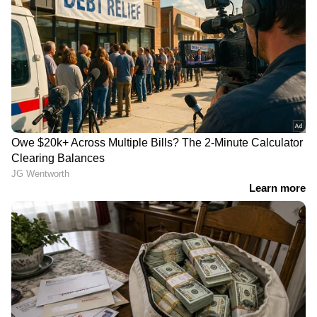
വിതരണം ആർ എഫ് റ്റി എന്റർടൈൻമെൻറ്സ്
നിർവഹിക്കുന്നു. ചിത്രത്തിന്റെ മ്യൂസിക് റൈറ്റ്സ്
മില്ലെനിയം ഓഡിയോസ് ആണ്
സ്വന്തമാക്കിയത്.